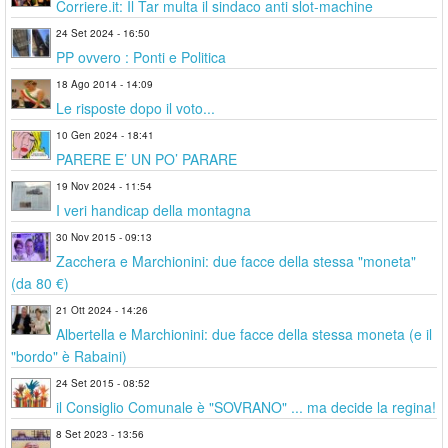
Corriere.it: Il Tar multa il sindaco anti slot-machine
24 Set 2024 - 16:50
PP ovvero : Ponti e Politica
18 Ago 2014 - 14:09
Le risposte dopo il voto...
10 Gen 2024 - 18:41
PARERE E’ UN PO’ PARARE
19 Nov 2024 - 11:54
I veri handicap della montagna
30 Nov 2015 - 09:13
Zacchera e Marchionini: due facce della stessa "moneta"
(da 80 €)
21 Ott 2024 - 14:26
Albertella e Marchionini: due facce della stessa moneta (e il
"bordo" è Rabaini)
24 Set 2015 - 08:52
il Consiglio Comunale è "SOVRANO" ... ma decide la regina!
8 Set 2023 - 13:56