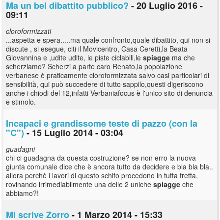
Ma un bel dibattito pubblico?
- 20 Luglio 2016 -
09:11
cloroformizzati
...aspetta e spera.....ma quale confronto,quale dibattito, qui non si
discute , si esegue, citi il Movicentro, Casa Ceretti,la Beata
Giovannina e ,udite udite, le piste ciclabili,le
spiagge
ma che
scherziamo? Scherzi a parte caro Renato,la popolazione
verbanese è praticamente cloroformizzata salvo casi particolari di
sensibilità, qui può succedere di tutto sappilo,questi digeriscono
anche i chiodi del 12,infatti Verbaniafocus è l'unico sito di denuncia
e stimolo.
Incapaci e grandissome teste di pazzo (con la
"C")
- 15 Luglio 2014 - 03:04
guadagni
chi ci guadagna da questa costruzione? se non erro la nuova
giunta comunale dice che è ancora tutto da decidere e bla bla bla..
allora perchè i lavori di questo schifo procedono in tutta fretta,
rovinando irrimediabilmente una delle 2 uniche
spiagge
che
abbiamo?!
Mi scrive Zorro
- 1 Marzo 2014 - 15:33