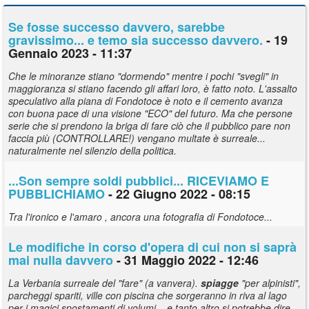
Se fosse successo davvero, sarebbe
gravissimo... e temo sia successo davvero.
- 19
Gennaio 2023 - 11:37
Che le minoranze stiano "dormendo" mentre i pochi "svegli" in
maggioranza si stiano facendo gli affari loro, è fatto noto. L'assalto
speculativo alla piana di Fondotoce è noto e il cemento avanza
con buona pace di una visione "ECO" del futuro. Ma che persone
serie che si prendono la briga di fare ciò che il pubblico pare non
faccia più (CONTROLLARE!) vengano multate è surreale...
naturalmente nel silenzio della politica.
...Son sempre soldi pubblici... RICEVIAMO E
PUBBLICHIAMO
- 22 Giugno 2022 - 08:15
Tra l'ironico e l'amaro , ancora una fotografia di Fondotoce...
Le modifiche in corso d'opera di cui non si saprà
mai nulla davvero
- 31 Maggio 2022 - 12:46
La Verbania surreale del "fare" (a vanvera).
spiagge
"per alpinisti",
parcheggi spariti, ville con piscina che sorgeranno in riva al lago
per i magici spostamenti di volumi... e tanto altro si potrebbe dire,