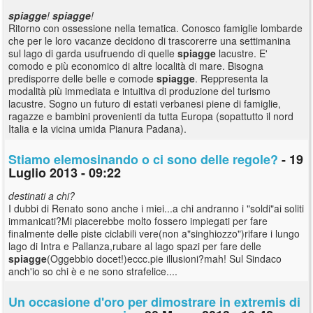
spiagge
!
spiagge
!
Ritorno con ossessione nella tematica. Conosco famiglie lombarde
che per le loro vacanze decidono di trascorerre una settimanina
sul lago di garda usufruendo di quelle
spiagge
lacustre. E'
comodo e più economico di altre località di mare. Bisogna
predisporre delle belle e comode
spiagge
. Reppresenta la
modalità più immediata e intuitiva di produzione del turismo
lacustre. Sogno un futuro di estati verbanesi piene di famiglie,
ragazze e bambini provenienti da tutta Europa (sopattutto il nord
Italia e la vicina umida Pianura Padana).
Stiamo elemosinando o ci sono delle regole?
- 19
Luglio 2013 - 09:22
destinati a chi?
I dubbi di Renato sono anche i miei...a chi andranno i "soldi"ai soliti
immanicati?Mi piacerebbe molto fossero impiegati per fare
finalmente delle piste ciclabili vere(non a"singhiozzo")rifare i lungo
lago di Intra e Pallanza,rubare al lago spazi per fare delle
spiagge
(Oggebbio docet!)eccc.pie illusioni?mah! Sul Sindaco
anch'io so chi è e ne sono strafelice....
Un occasione d'oro per dimostrare in extremis di