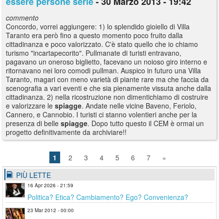
essere persone serie
- 30 Marzo 2013 - 19:42
commento
Concordo, vorrei aggiungere: 1) lo splendido gioiello di Villa
Taranto era però fino a questo momento poco fruito dalla
cittadinanza e poco valorizzato. C'è stato quello che io chiamo
turismo "incartapecorito". Pullmanate di turisti entravano,
pagavano un oneroso biglietto, facevano un noioso giro interno e
ritornavano nei loro comodi pullman. Auspico in futuro una Villa
Taranto, magari con meno varietà di piante rare ma che faccia da
scenografia a vari eventi e che sia pienamente vissuta anche dalla
cittadinanza. 2) nella ricostruzione non dimentichiamo di costruire
e valorizzare le
spiagge
. Andate nelle vicine Baveno, Feriolo,
Cannero, e Cannobio. I turisti ci stanno volentieri anche per la
presenza di belle
spiagge
. Dopo tutto questo il CEM è ormai un
progetto definitivamente da archiviare!!
1
2
3
4
5
6
7
»
PIÙ LETTE
16 Apr 2026 - 21:59
Politica? Etica? Cambiamento? Ego? Convenienza?
23 Mar 2012 - 00:00