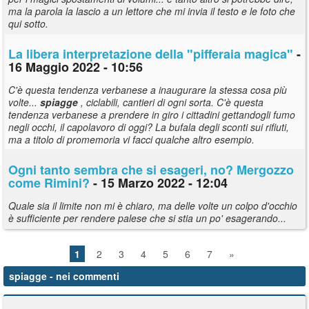
ma la parola la lascio a un lettore che mi invia il testo e le foto che
qui sotto.
La libera interpretazione della "pifferaia magica"
-
16 Maggio 2022 - 10:56
C'è questa tendenza verbanese a inaugurare la stessa cosa più
volte...
spiagge
, ciclabili, cantieri di ogni sorta. C'è questa
tendenza verbanese a prendere in giro i cittadini gettandogli fumo
negli occhi, il capolavoro di oggi? La bufala degli sconti sui rifiuti,
ma a titolo di promemoria vi facci qualche altro esempio.
Ogni tanto sembra che si esageri, no? Mergozzo
come Rimini?
- 15 Marzo 2022 - 12:04
Quale sia il limite non mi è chiaro, ma delle volte un colpo d'occhio
è sufficiente per rendere palese che si stia un po' esagerando...
1
2
3
4
5
6
7
»
spiagge
- nei commenti