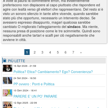
A volte la paura fa commettere errori, ma evidentemente
preferiscono non dispiacere al capo piuttosto che rispondere ed
agire con lealtà verso gli elettori che rappresentano. Del resto si è
visto un sonoro silenzio in tante altre vicende, quando sarebbe
stato più che opportuno, necessario un intervento deciso. Se
avessero espresso disappunto, magari qualcosa sarebbe
cambiato O migliorato l'atteggiamento del
sindaco
. Ma niente,
nessuna presa di posizione come le tre scimmiette. Quindi sono
responsabili anche tartari e scalfi per ciò negativamente che
avviene in città.
1
2
3
4
5
6
7
»
PIÙ LETTE
16 Apr 2026 - 21:59
Politica? Etica? Cambiamento? Ego? Convenienza?
24 Set 2024 - 16:50
PP ovvero : Ponti e Politica
10 Gen 2024 - 18:41
PARERE E’ UN PO’ PARARE
12 Ago 2025 - 22:09