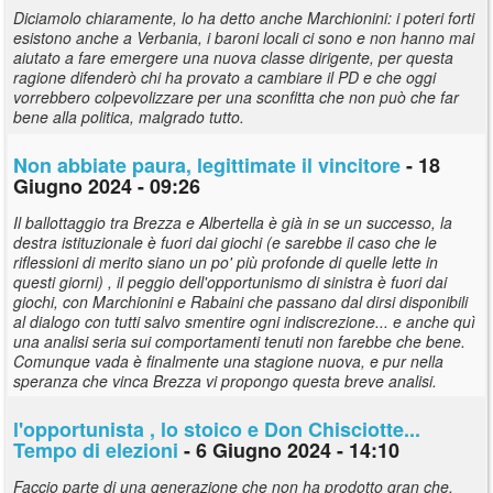
Diciamolo chiaramente, lo ha detto anche Marchionini: i poteri forti
esistono anche a Verbania, i baroni locali ci sono e non hanno mai
aiutato a fare emergere una nuova classe dirigente, per questa
ragione difenderò chi ha provato a cambiare il PD e che oggi
vorrebbero colpevolizzare per una sconfitta che non può che far
bene alla politica, malgrado tutto.
Non abbiate paura, legittimate il vincitore
- 18
Giugno 2024 - 09:26
Il ballottaggio tra Brezza e Albertella è già in se un successo, la
destra istituzionale è fuori dai giochi (e sarebbe il caso che le
riflessioni di merito siano un po' più profonde di quelle lette in
questi giorni) , il peggio dell'opportunismo di sinistra è fuori dai
giochi, con Marchionini e Rabaini che passano dal dirsi disponibili
al dialogo con tutti salvo smentire ogni indiscrezione... e anche quì
una analisi seria sui comportamenti tenuti non farebbe che bene.
Comunque vada è finalmente una stagione nuova, e pur nella
speranza che vinca Brezza vi propongo questa breve analisi.
l'opportunista , lo stoico e Don Chisciotte...
Tempo di elezioni
- 6 Giugno 2024 - 14:10
Faccio parte di una generazione che non ha prodotto gran che,