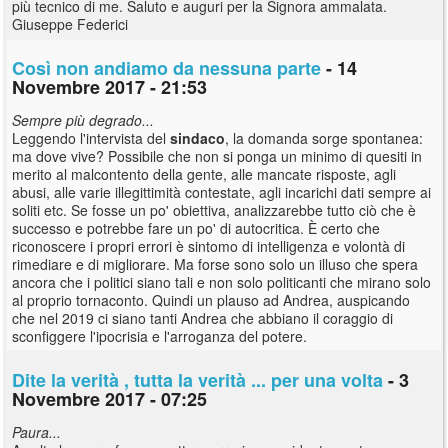
più tecnico di me. Saluto e auguri per la Signora ammalata.
Giuseppe Federici
Così non andiamo da nessuna parte
- 14
Novembre 2017 - 21:53
Sempre più degrado...
Leggendo l'intervista del
sindaco
, la domanda sorge spontanea:
ma dove vive? Possibile che non si ponga un minimo di quesiti in
merito al malcontento della gente, alle mancate risposte, agli
abusi, alle varie illegittimità contestate, agli incarichi dati sempre ai
soliti etc. Se fosse un po' obiettiva, analizzarebbe tutto ciò che è
successo e potrebbe fare un po' di autocritica. È certo che
riconoscere i propri errori è sintomo di intelligenza e volontà di
rimediare e di migliorare. Ma forse sono solo un illuso che spera
ancora che i politici siano tali e non solo politicanti che mirano solo
al proprio tornaconto. Quindi un plauso ad Andrea, auspicando
che nel 2019 ci siano tanti Andrea che abbiano il coraggio di
sconfiggere l'ipocrisia e l'arroganza del potere.
Dite la verità , tutta la verità ... per una volta
- 3
Novembre 2017 - 07:25
Paura...