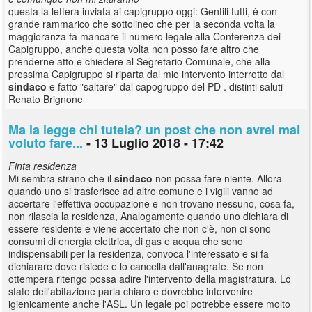
questa la lettera inviata ai capigruppo oggi: Gentili tutti, è con
grande rammarico che sottolineo che per la seconda volta la
maggioranza fa mancare il numero legale alla Conferenza dei
Capigruppo, anche questa volta non posso fare altro che
prenderne atto e chiedere al Segretario Comunale, che alla
prossima Capigruppo si riparta dal mio intervento interrotto dal
sindaco
e fatto "saltare" dal capogruppo del PD . distinti saluti
Renato Brignone
Ma la legge chi tutela? un post che non avrei mai
voluto fare...
- 13 Luglio 2018 - 17:42
Finta residenza
Mi sembra strano che il
sindaco
non possa fare niente. Allora
quando uno si trasferisce ad altro comune e i vigili vanno ad
accertare l'effettiva occupazione e non trovano nessuno, cosa fa,
non rilascia la residenza, Analogamente quando uno dichiara di
essere residente e viene accertato che non c'è, non ci sono
consumi di energia elettrica, di gas e acqua che sono
indispensabili per la residenza, convoca l'interessato e si fa
dichiarare dove risiede e lo cancella dall'anagrafe. Se non
ottempera ritengo possa adire l'intervento della magistratura. Lo
stato dell'abitazione parla chiaro e dovrebbe intervenire
igienicamente anche l'ASL. Un legale poi potrebbe essere molto