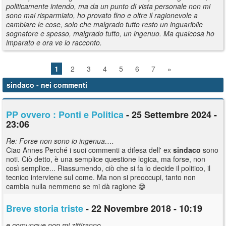
politicamente intendo, ma da un punto di vista personale non mi
sono mai risparmiato, ho provato fino e oltre il ragionevole a
cambiare le cose, solo che malgrado tutto resto un inguaribile
sognatore e spesso, malgrado tutto, un ingenuo. Ma qualcosa ho
imparato e ora ve lo racconto.
1
2
3
4
5
6
7
»
sindaco
- nei commenti
PP ovvero : Ponti e Politica
- 25 Settembre 2024 -
23:06
Re: Forse non sono io ingenua….
Ciao Annes Perché i suoi commenti a difesa dell' ex
sindaco
sono
noti. Ciò detto, è una semplice questione logica, ma forse, non
così semplice... Riassumendo, ciò che si fa lo decide il politico, il
tecnico interviene sul come. Ma non si preoccupi, tanto non
cambia nulla nemmeno se mi dà ragione 😁
Breve storia triste
- 22 Novembre 2018 - 10:19
e comunque non mi zittiranno