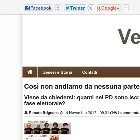
Facebook
5
Twitter
0
Google+
1
Genesi e Storia
Contatti
Così non andiamo da nessuna parte
Viene da chiedersi: quanti nel PD sono isc
fase elettorale?
👤
Renato Brignone
⌚
14 Novembre 2017 - 09:31
1 commento