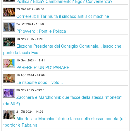
Politica? Etica? Cambiamento? Ego? Convenienza?
23 Mar 2012 - 00:00
Corriere.it: Il Tar multa il sindaco anti slot-machine
24 Set 2024 - 16:50
PP ovvero : Ponti e Politica
18 Nov 2015 - 11:03
Elezione Presidente del Consiglio Comunale... lascio che il
punto lo faccia Eco
10 Gen 2024 - 18:41
PARERE E’ UN PO’ PARARE
18 Ago 2014 - 14:09
Le risposte dopo il voto...
30 Nov 2015 - 09:13
Zacchera e Marchionini: due facce della stessa "moneta"
(da 80 €)
21 Ott 2024 - 14:26
Albertella e Marchionini: due facce della stessa moneta (e il
"bordo" è Rabaini)