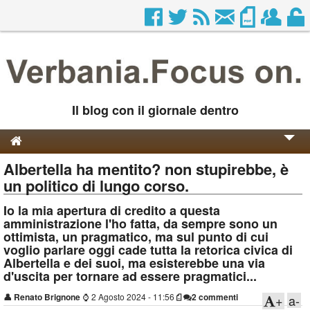
Il blog con il giornale dentro
Albertella ha mentito? non stupirebbe, è
Genesi e Storia
un politico di lungo corso.
Contatti
Io la mia apertura di credito a questa
amministrazione l'ho fatta, da sempre sono un
ottimista, un pragmatico, ma sul punto di cui
voglio parlare oggi cade tutta la retorica civica di
Albertella e dei suoi, ma esisterebbe una via
d'uscita per tornare ad essere pragmatici...
👤
Renato Brignone
⌚
2 Agosto 2024 - 11:56
2 commenti
+
a-