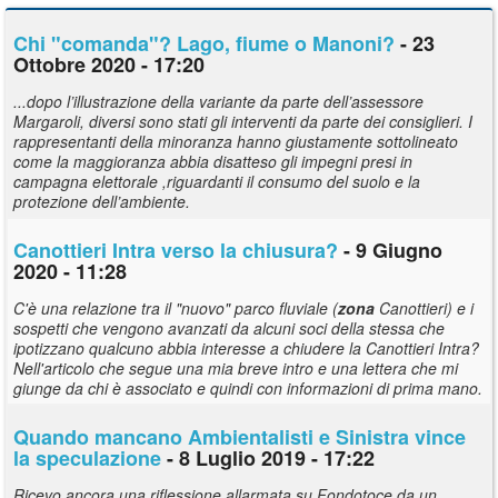
Chi "comanda"? Lago, fiume o Manoni?
- 23
Ottobre 2020 - 17:20
...dopo l’illustrazione della variante da parte dell’assessore
Margaroli, diversi sono stati gli interventi da parte dei consiglieri. I
rappresentanti della minoranza hanno giustamente sottolineato
come la maggioranza abbia disatteso gli impegni presi in
campagna elettorale ,riguardanti il consumo del suolo e la
protezione dell’ambiente.
Canottieri Intra verso la chiusura?
- 9 Giugno
2020 - 11:28
C'è una relazione tra il "nuovo" parco fluviale (
zona
Canottieri) e i
sospetti che vengono avanzati da alcuni soci della stessa che
ipotizzano qualcuno abbia interesse a chiudere la Canottieri Intra?
Nell'articolo che segue una mia breve intro e una lettera che mi
giunge da chi è associato e quindi con informazioni di prima mano.
Quando mancano Ambientalisti e Sinistra vince
la speculazione
- 8 Luglio 2019 - 17:22
Ricevo ancora una riflessione allarmata su Fondotoce da un