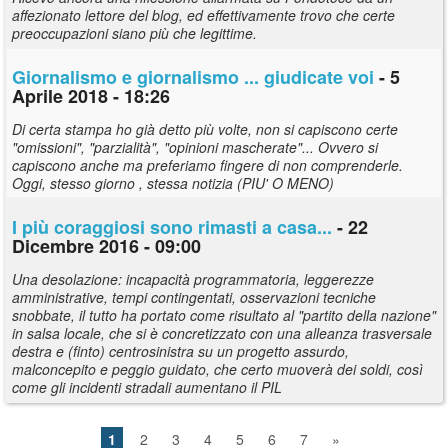
affezionato lettore del blog, ed effettivamente trovo che certe
preoccupazioni siano più che legittime.
Giornalismo e giornalismo ... giudicate voi
- 5
Aprile 2018 - 18:26
Di certa stampa ho già detto più volte, non si capiscono certe
"omissioni", "parzialità", "opinioni mascherate"... Ovvero si
capiscono anche ma preferiamo fingere di non comprenderle.
Oggi, stesso giorno , stessa notizia (PIU' O MENO)
I più coraggiosi sono rimasti a casa...
- 22
Dicembre 2016 - 09:00
Una desolazione: incapacità programmatoria, leggerezze
amministrative, tempi contingentati, osservazioni tecniche
snobbate, il tutto ha portato come risultato al "partito della nazione"
in salsa locale, che si è concretizzato con una alleanza trasversale
destra e (finto) centrosinistra su un progetto assurdo,
malconcepito e peggio guidato, che certo muoverà dei soldi, così
come gli incidenti stradali aumentano il PIL
1
2
3
4
5
6
7
»