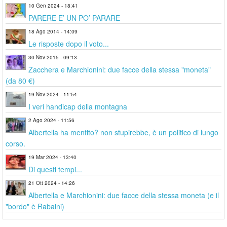
10 Gen 2024 - 18:41
PARERE E’ UN PO’ PARARE
18 Ago 2014 - 14:09
Le risposte dopo il voto...
30 Nov 2015 - 09:13
Zacchera e Marchionini: due facce della stessa "moneta"
(da 80 €)
19 Nov 2024 - 11:54
I veri handicap della montagna
2 Ago 2024 - 11:56
Albertella ha mentito? non stupirebbe, è un politico di lungo
corso.
19 Mar 2024 - 13:40
Di questi tempi...
21 Ott 2024 - 14:26
Albertella e Marchionini: due facce della stessa moneta (e il
"bordo" è Rabaini)