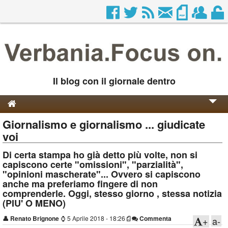
Il blog con il giornale dentro
Giornalismo e giornalismo ... giudicate
Genesi e Storia
voi
Contatti
Di certa stampa ho già detto più volte, non si
capiscono certe "omissioni", "parzialità",
"opinioni mascherate"... Ovvero si capiscono
anche ma preferiamo fingere di non
comprenderle. Oggi, stesso giorno , stessa notizia
(PIU' O MENO)
👤
Renato Brignone
⌚
5 Aprile 2018 - 18:26
Commenta
+
a-