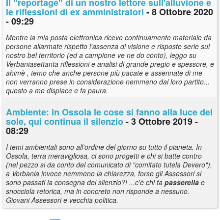
Il "reportage" di un nostro lettore sull'alluvione e
le riflessioni di ex amministratori
- 8 Ottobre 2020
- 09:29
Mentre la mia posta elettronica riceve continuamente materiale da
persone allarmate rispetto l'assenza di visione e risposte serie sul
nostro bel territorio (ed a campione ve ne do conto), leggo su
Verbaniasettanta riflessioni e analisi di grande pregio e spessore, e
ahimè , temo che anche persone più pacate e assennate di me
non verranno prese in considerazione nemmeno dal loro partito...
questo a me dispiace e fa paura.
Ambiente: in Ossola le cose si fanno alla luce del
sole, qui continua il silenzio
- 3 Ottobre 2019 -
08:29
I temi ambientali sono all'ordine del giorno su tutto il pianeta. In
Ossola, terra meravigliosa, ci sono progetti e chi si batte contro
(nel pezzo si da conto del comunicato di "comitato tutela Devero"),
a Verbania invece nemmeno la chiarezza, forse gli Assessori si
sono passati la consegna del silenzio?! ...c'è chi fa
passerella
e
snocciola retorica, ma in concreto non risponde a nessuno.
Giovani Assessori e vecchia politica.