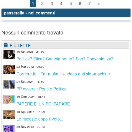
1
2
3
4
5
6
7
»
passerella
- nei commenti
Nessun commento trovato
PIÙ LETTE
16 Apr 2026 - 21:59
Politica? Etica? Cambiamento? Ego? Convenienza?
23 Mar 2012 - 00:00
Corriere.it: Il Tar multa il sindaco anti slot-machine
24 Set 2024 - 16:50
PP ovvero : Ponti e Politica
10 Gen 2024 - 18:41
PARERE E’ UN PO’ PARARE
18 Ago 2014 - 14:09
Le risposte dopo il voto...
30 Nov 2015 - 09:13