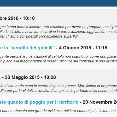
bre 2018 - 10:10
poi fanno marcia indietro, ora esultano per avere un progetto, ma il pr
 la sinistra aveva come cardine la partecipazione, oggi abbiamo solo 
ntenuti sono considerati probabilmente superflui.
e la "vendita dei gioielli"
- 4 Giugno 2015 - 11:15
nte perchè le mie allusioni al vetriolo non piacciono, come non piace 
on piace alla maggioranza "il modo" (dicono) sui contenuti si può dicute
.
- 30 Maggio 2015 - 18:28
o/a al comando sono la iattura di questo paese. Mortificano la progettaz
Sto per parlarvi della svendita di un pezzo importante della nostra stori
te quanto di peggio per il territorio
- 29 Novembre 20
he hanno abusato con grande evidenza dei loro rimborsi, al minimo non 