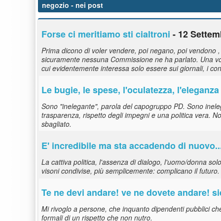
negozio
- nei post
Forse ci meritiamo sti cialtroni
- 12 Settem
Prima dicono di voler vendere, poi negano, poi vendono , 
sicuramente nessuna Commissione ne ha parlato. Una volta
cui evidentemente interessa solo essere sui giornali, i co
Le bugie, le spese, l'oculatezza, l'eleganza 
Sono "inelegante", parola del capogruppo PD. Sono inelega
trasparenza, rispetto degli impegni e una politica vera. N
sbagliato.
E' incredibile ma sta accadendo di nuovo..
La cattiva politica, l'assenza di dialogo, l'uomo/donna sol
visoni condivise, più semplicemente: complicano il futuro. 
Te ne devi andare! ve ne dovete andare! sie
Mi rivoglo a persone, che inquanto dipendenti pubblici c
formali di un rispetto che non nutro.