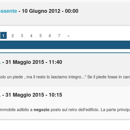
assente
- 10 Giugno 2012 - 00:00
1
2
3
4
5
6
7
»
.
- 31 Maggio 2015 - 11:40
olo un piede , ma il resto lo lasciamo integro..." Se il piede fosse in can
.
- 31 Maggio 2015 - 10:15
 immobile adibito a
negozio
posto sul retro dell'edificio. La parte princi