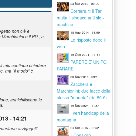
23 Mar 2012 - 00:00
Corriere.it: Il Tar
multa il sindaco anti slot-
machine
ogetto non c'è e
18 Ago 2014 - 14:09
Marchionini e il PD , a
Le risposte dopo il
voto...
10 Gen 2024 - 18:41
PARERE E’ UN PO’
il mio continuo chiedere
PARARE
re, ma "il modo" è
30 Nov 2015 - 09:13
Zacchera e
Marchionini: due facce della
stessa "moneta" (da 80 €)
ione, annichiliscono le
a.
19 Nov 2024 - 11:54
I veri handicap della
13 - 14:21
montagna
meritano arzigogolii
24 Set 2015 - 08:52
il Consiglio