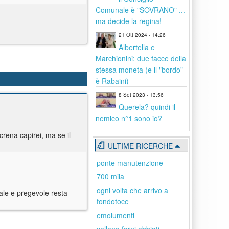
Comunale è "SOVRANO" ...
ma decide la regina!
21 Ott 2024 - 14:26
Albertella e
Marchionini: due facce della
stessa moneta (e il "bordo"
è Rabaini)
8 Set 2023 - 13:56
Querela? quindi il
nemico n°1 sono io?
crena capirei, ma se il
ULTIME RICERCHE
ponte manutenzione
700 mila
ogni volta che arrivo a
pale e pregevole resta
fondotoce
emolumenti