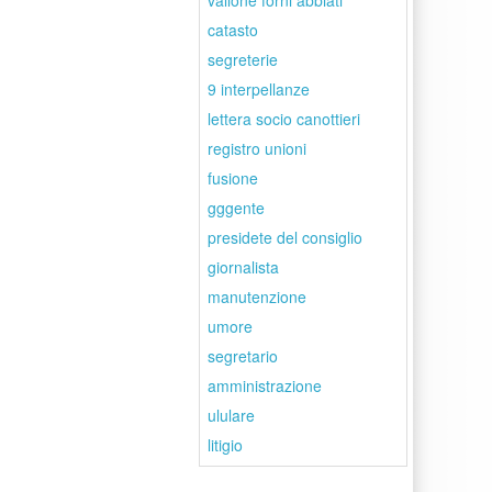
vallone forni abbiati
catasto
segreterie
9 interpellanze
lettera socio canottieri
registro unioni
fusione
gggente
presidete del consiglio
giornalista
manutenzione
umore
segretario
amministrazione
ululare
litigio