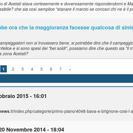
to di Acetati stava cortesemente e doverosamente rispondendomi e Mar
ssibile? che sia così semplice "stanare il marcio se conosci chi ne è il 
ebbe ora che la maggioranza facesse qualcosa di sinis
ampeggiatori non si trovassero bene, si potrebbe dire che il campeggio
o infelice e si sono spesi dei "bei soldi", possiamo dire che questo sia "i
la zona Acetati?
1
2
3
4
5
6
7
»
bbraio 2015 - 16:01
news
.it/index.php/categorie/primo-piano/4048-bava-e-brignone-cosi-l-
20 Novembre 2014 - 18:04