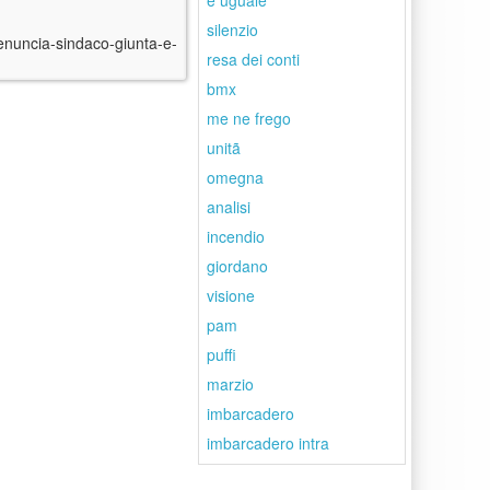
è uguale
silenzio
denuncia-sindaco-giunta-e-
resa dei conti
bmx
me ne frego
unitã
omegna
analisi
incendio
giordano
visione
pam
puffi
marzio
imbarcadero
imbarcadero intra