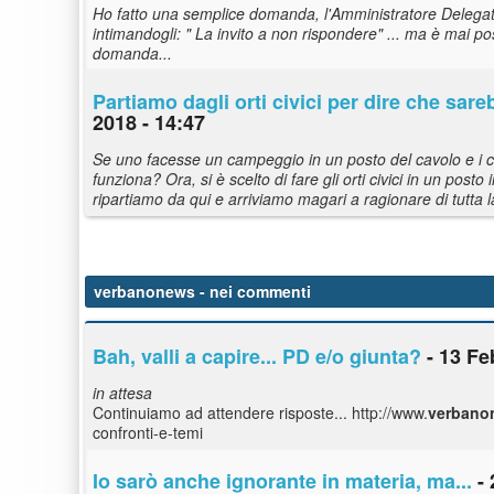
Ho fatto una semplice domanda, l'Amministratore Delega
intimandogli: " La invito a non rispondere" ... ma è mai po
domanda...
Partiamo dagli orti civici per dire che sar
2018 - 14:47
Se uno facesse un campeggio in un posto del cavolo e i c
funziona? Ora, si è scelto di fare gli orti civici in un post
ripartiamo da qui e arriviamo magari a ragionare di tutta 
verbanonews
- nei commenti
Bah, valli a capire... PD e/o giunta?
- 13 Fe
in attesa
Continuiamo ad attendere risposte... http://www.
verbano
confronti-e-temi
Io sarò anche ignorante in materia, ma...
- 