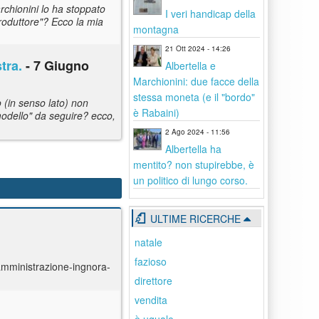
chionini lo ha stoppato
I veri handicap della
produttore"? Ecco la mia
montagna
21 Ott 2024 - 14:26
tra.
- 7 Giugno
Albertella e
Marchionini: due facce della
stessa moneta (e il "bordo"
 (in senso lato) non
è Rabaini)
l modello" da seguire? ecco,
2 Ago 2024 - 11:56
Albertella ha
mentito? non stupirebbe, è
un politico di lungo corso.
ULTIME RICERCHE
natale
fazioso
amministrazione-ingnora-
direttore
vendita