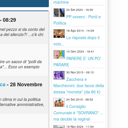
machine
24 Set 2024 - 16:50
PP ovvero : Ponti e
- 08:29
Politica
 (nel pezzo si da conto del
18 Ago 2014 - 14:09
del silenzio?! ...c'è chi
Le risposte dopo il
voto...
10 Gen 2024 - 18:41
PARERE E’ UN PO’
re un sacco di "polli da
PARARE
cia"... Ecco un esempio
30 Nov 2015 - 09:13
Zacchera e
ica
- 28 Novembre
Marchionini: due facce della
stessa "moneta" (da 80 €)
clima in cui la politica
24 Set 2015 - 08:52
lternative amministrative,
il Consiglio
Comunale è "SOVRANO" ...
ma decide la regina!
19 Nov 2024 - 11:54