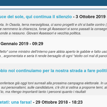
ce del sole, qui continua il silenzio
- 3 Ottobre 2019 
neta. In Ossola, terra meravigliosa, ci sono progetti e chi si batte contro
 nemmeno la chiarezza, forse gli Assessori si sono passati la consegna 
sponde a nessuno. Giovani Assessori e vecchia politica.
 Gennaio 2019 - 09:29
letto" come ministro dell'interno pare abbia aperto le gabbie e fatto usci
, argomentata e seria ti rende bersaglio di ogni "stolto col mal di pan
bbio noi continuiamo per la nostra strada a fare polit
nferisce già oggi toni surreali alla prossima campagna elettorale. In un 
 sui personalismi, sulle candidature, c'è chi si ostina a proporre temi, a
, ma ritengo importanti tanto i percorsi quanto i risultati
tati: una farsa!
- 29 Ottobre 2018 - 18:23