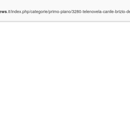
ews
.it/index.php/categorie/primo-piano/3280-telenovela-canile-brizio-