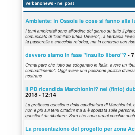
verbanonews
- nei post
Ambiente: in Ossola le cose si fanno alla lu
I temi ambientali sono all'ordine del giorno su tutto il pia
comunicato di "comitato tutela Devero"), a Verbania invece
fa passerella e snocciola retorica, ma in concreto non ri
davvero siamo in fase "insulto libero"?
- 7
Ormai pare che tutto sia sdoganato in Italia, avere un "bul
combattimento". Oggi avere una posizione politica diversa 
nostrano
Il PD ricandida Marchionini? nel (finto) du
2018 - 12:14
La grottesca questione della candidatura di Marchionini, co
non è più sui temi cittadini ma si è spostata sulle persone,
questioni da dibattere. Sarà che sono ormai vecchio anch'io
La presentazione del progetto per zona Ace