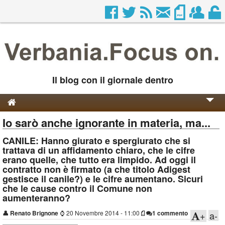
Il blog con il giornale dentro
Io sarò anche ignorante in materia, ma...
Genesi e Storia
CANILE: Hanno giurato e spergiurato che si
Contatti
trattava di un affidamento chiaro, che le cifre
erano quelle, che tutto era limpido. Ad oggi il
contratto non è firmato (a che titolo Adigest
gestisce il canile?) e le cifre aumentano. Sicuri
che le cause contro il Comune non
aumenteranno?
👤
Renato Brignone
⌚
20 Novembre 2014 - 11:00
1 commento
+
a-