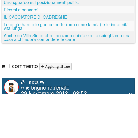
Uno sguardo sui posizionamenti politici
Ricorsi e concorsi
IL CACCIATORE DI CADREGHE
Le bugie hanno le gambe corte (non come la mia) e le indennità
vita lunga!
Anche su Villa Simonetta, facciamo chiarezza...e spieghiamo una
cosa a chi adora confondere le carte
1 commento
Aggiungi Il Tuo
nota
brignone.renato
29 Novembre 2018 - 08:53
l'incontro (tavolo tecnico) su Acetati è stato spostato
presso la sede comunale di VIA FRATELLI CERVI e
non più presso la sala di Villa Olimpia come in
precedenza comunicato.