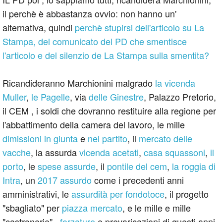
il perchè è abbastanza ovvio: non hanno un'
alternativa, quindi
perchè stupirsi dell'articolo su La
Stampa, del comunicato del PD che smentisce
l'articolo e del silenzio de La Stampa sulla smentita?
Ricandideranno Marchionini malgrado
la vicenda
Muller
,
le Pagelle
, via
delle Ginestre
, Palazzo Pretorio,
il CEM , i soldi che dovranno restituire alla regione per
l'abbattimento della camera del lavoro, le mille
dimissioni in giunta
e
nel partito
, il
mercato delle
vacche
, la assurda
vicenda acetati
,
casa squassoni
,
il
porto
, le
spese assurde
, il
pontile del cem
,
la roggia di
Intra
, un
2017 assurdo
come i precedenti anni
amministrativi, le
assurdità per fondotoce
, il progetto
"sbagliato" per
piazza mercato
, e le mille e mille
"castronerie" ,
forzature
e prevaricazioni di questi anni