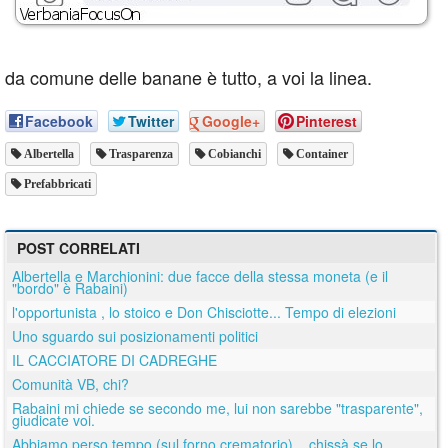
da comune delle banane è tutto, a voi la linea.
Facebook
Twitter
Google+
Pinterest
Albertella
Trasparenza
Cobianchi
Container
Prefabbricati
POST CORRELATI
Albertella e Marchionini: due facce della stessa moneta (e il
"bordo" è Rabaini)
l'opportunista , lo stoico e Don Chisciotte... Tempo di elezioni
Uno sguardo sui posizionamenti politici
IL CACCIATORE DI CADREGHE
Comunità VB, chi?
Rabaini mi chiede se secondo me, lui non sarebbe "trasparente",
giudicate voi.
Abbiamo perso tempo (sul forno crematorio)... chissà se lo