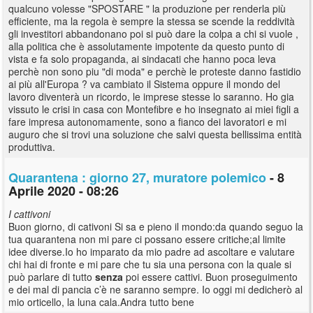
qualcuno volesse "SPOSTARE " la produzione per renderla più
efficiente, ma la regola è sempre la stessa se scende la reddività
gli investitori abbandonano poi si può dare la colpa a chi si vuole ,
alla politica che è assolutamente impotente da questo punto di
vista e fa solo propaganda, ai sindacati che hanno poca leva
perchè non sono piu "di moda" e perchè le proteste danno fastidio
ai più all'Europa ? va cambiato il Sistema oppure il mondo del
lavoro diventerà un ricordo, le imprese stesse lo saranno. Ho gia
vissuto le crisi in casa con Montefibre e ho insegnato ai miei figli a
fare impresa autonomamente, sono a fianco dei lavoratori e mi
auguro che si trovi una soluzione che salvi questa bellissima entità
produttiva.
Quarantena : giorno 27, muratore polemico
- 8
Aprile 2020 - 08:26
I cattivoni
Buon giorno, di cativoni Si sa e pieno il mondo:da quando seguo la
tua quarantena non mi pare ci possano essere critiche;al limite
idee diverse.Io ho imparato da mio padre ad ascoltare e valutare
chi hai di fronte e mi pare che tu sia una persona con la quale si
può parlare di tutto
senza
poi essere cattivi. Buon proseguimento
e dei mal di pancia c’è ne saranno sempre. Io oggi mi dedicherò al
mio orticello, la luna cala.Andra tutto bene