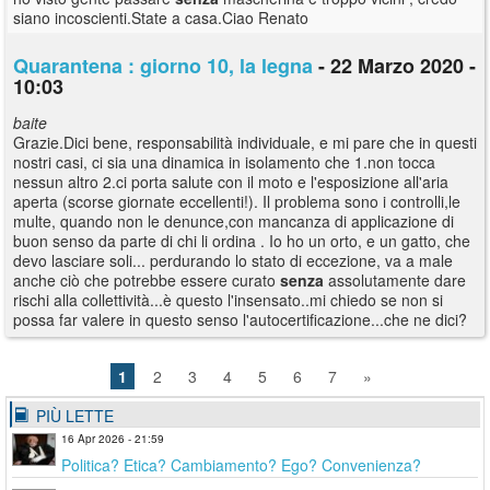
siano incoscienti.State a casa.Ciao Renato
Quarantena : giorno 10, la legna
- 22 Marzo 2020 -
10:03
baite
Grazie.Dici bene, responsabilità individuale, e mi pare che in questi
nostri casi, ci sia una dinamica in isolamento che 1.non tocca
nessun altro 2.ci porta salute con il moto e l'esposizione all'aria
aperta (scorse giornate eccellenti!). Il problema sono i controlli,le
multe, quando non le denunce,con mancanza di applicazione di
buon senso da parte di chi li ordina . Io ho un orto, e un gatto, che
devo lasciare soli... perdurando lo stato di eccezione, va a male
anche ciò che potrebbe essere curato
senza
assolutamente dare
rischi alla collettività...è questo l'insensato..mi chiedo se non si
possa far valere in questo senso l'autocertificazione...che ne dici?
1
2
3
4
5
6
7
»
PIÙ LETTE
16 Apr 2026 - 21:59
Politica? Etica? Cambiamento? Ego? Convenienza?