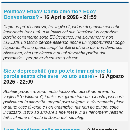
Politica? Etica? Cambiamento? Ego?
Convenienza?
- 16 Aprile 2026 - 21:59
Dopo un po' d'as
senza
, ho voglia di parlare di qualche concetto
importante (per me), e lo faccio col mio "faccione" in copertina,
perchè certamente sono EGOcentrico, ma sicuramente non
EGOista. Lo faccio perchè essendo anche un "opportunista" colgo
l'opportunità che questi tempi terribili ci offrono per una doverosa
riflessione, che per ciascuno di noi dovrebbe partire dal
personale... per poter diventare "politica".
Siete deprecabili! (ma potete immaginare la
parola esatta che avrei voluto usare)
- 12 Agosto
2025 - 22:09
Abbiate pazienza, sono molto incazzato, quindi nemmeno ho
voglia di "edulcorare", ironizzare, girare intorno. Questo post sarà
politicamente scorretto, magari pure volgare, e sicuramente pieno
di tante cose diverse e non organiche, ma non ho tempo, sono
incazzato, fatico ad arrivare a fine mese, ma i "fenomeni" restano
tali... almeno mi resta la libertà del mio blog.
I veri handicap della montagna
- 19 Novembre