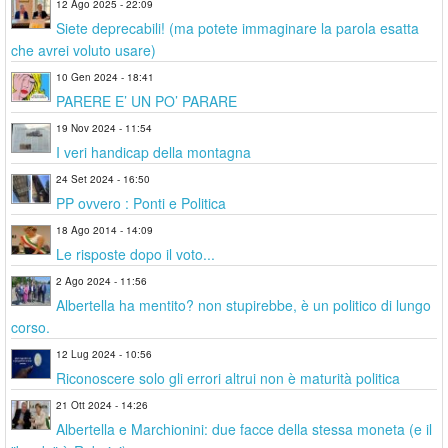
12 Ago 2025 - 22:09
Siete deprecabili! (ma potete immaginare la parola esatta
che avrei voluto usare)
10 Gen 2024 - 18:41
PARERE E’ UN PO’ PARARE
19 Nov 2024 - 11:54
I veri handicap della montagna
24 Set 2024 - 16:50
PP ovvero : Ponti e Politica
18 Ago 2014 - 14:09
Le risposte dopo il voto...
2 Ago 2024 - 11:56
Albertella ha mentito? non stupirebbe, è un politico di lungo
corso.
12 Lug 2024 - 10:56
Riconoscere solo gli errori altrui non è maturità politica
21 Ott 2024 - 14:26
Albertella e Marchionini: due facce della stessa moneta (e il