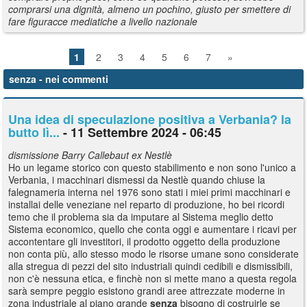
comprarsi una dignità, almeno un pochino, giusto per smettere di
fare figuracce mediatiche a livello nazionale
1
2
3
4
5
6
7
»
senza
- nei commenti
Una idea di speculazione positiva a Verbania? la
butto lì...
- 11 Settembre 2024 - 06:45
dismissione Barry Callebaut ex Nestlè
Ho un legame storico con questo stabilimento e non sono l'unico a
Verbania, i macchinari dismessi da Nestlè quando chiuse la
falegnameria interna nel 1976 sono stati i miei primi macchinari e
installai delle veneziane nel reparto di produzione, ho bei ricordi
temo che il problema sia da imputare al Sistema meglio detto
Sistema economico, quello che conta oggi e aumentare i ricavi per
accontentare gli investitori, il prodotto oggetto della produzione
non conta più, allo stesso modo le risorse umane sono considerate
alla stregua di pezzi del sito industriali quindi cedibili e dismissibili,
non c'è nessuna etica, e finchè non si mette mano a questa regola
sarà sempre peggio esistono grandi aree attrezzate moderne in
zona industriale al piano grande
senza
bisogno di costruirle se