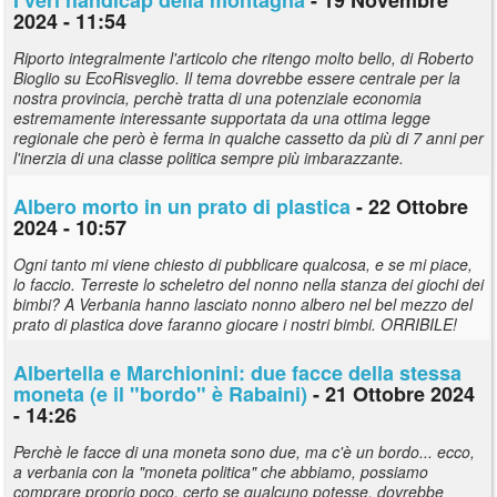
2024 - 11:54
Riporto integralmente l'articolo che ritengo molto bello, di Roberto
Bioglio su EcoRisveglio. Il tema dovrebbe essere centrale per la
nostra provincia, perchè tratta di una potenziale economia
estremamente interessante supportata da una ottima legge
regionale che però è ferma in qualche cassetto da più di 7 anni per
l'inerzia di una classe politica sempre più imbarazzante.
Albero morto in un prato di plastica
- 22 Ottobre
2024 - 10:57
Ogni tanto mi viene chiesto di pubblicare qualcosa, e se mi piace,
lo faccio. Terreste lo scheletro del nonno nella stanza dei giochi dei
bimbi? A Verbania hanno lasciato nonno albero nel bel mezzo del
prato di plastica dove faranno giocare i nostri bimbi. ORRIBILE!
Albertella e Marchionini: due facce della stessa
moneta (e il "bordo" è Rabaini)
- 21 Ottobre 2024
- 14:26
Perchè le facce di una moneta sono due, ma c'è un bordo... ecco,
a verbania con la "moneta politica" che abbiamo, possiamo
comprare proprio poco, certo se qualcuno potesse, dovrebbe