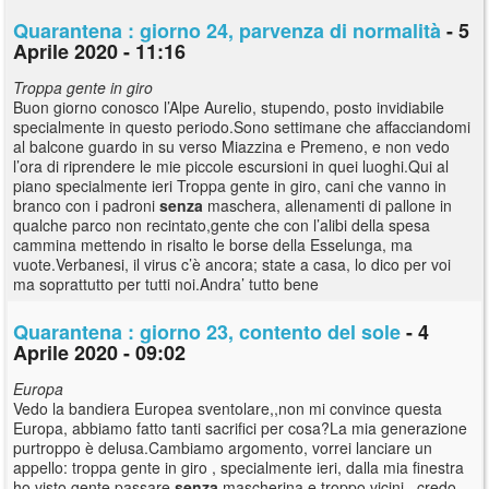
Quarantena : giorno 24, parvenza di normalità
- 5
Aprile 2020 - 11:16
Troppa gente in giro
Buon giorno conosco l’Alpe Aurelio, stupendo, posto invidiabile
specialmente in questo periodo.Sono settimane che affacciandomi
al balcone guardo in su verso Miazzina e Premeno, e non vedo
l’ora di riprendere le mie piccole escursioni in quei luoghi.Qui al
piano specialmente ieri Troppa gente in giro, cani che vanno in
branco con i padroni
senza
maschera, allenamenti di pallone in
qualche parco non recintato,gente che con l’alibi della spesa
cammina mettendo in risalto le borse della Esselunga, ma
vuote.Verbanesi, il virus c’è ancora; state a casa, lo dico per voi
ma soprattutto per tutti noi.Andra’ tutto bene
Quarantena : giorno 23, contento del sole
- 4
Aprile 2020 - 09:02
Europa
Vedo la bandiera Europea sventolare,,non mi convince questa
Europa, abbiamo fatto tanti sacrifici per cosa?La mia generazione
purtroppo è delusa.Cambiamo argomento, vorrei lanciare un
appello: troppa gente in giro , specialmente ieri, dalla mia finestra
ho visto gente passare
senza
mascherina e troppo vicini , credo