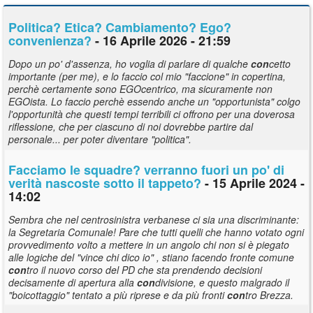
Politica? Etica? Cambiamento? Ego?
con
venienza?
- 16 Aprile 2026 - 21:59
Dopo un po' d'assenza, ho voglia di parlare di qualche
con
cetto
importante (per me), e lo faccio col mio "faccione" in copertina,
perchè certamente sono EGOcentrico, ma sicuramente non
EGOista. Lo faccio perchè essendo anche un "opportunista" colgo
l'opportunità che questi tempi terribili ci offrono per una doverosa
riflessione, che per ciascuno di noi dovrebbe partire dal
personale... per poter diventare "politica".
Facciamo le squadre? verranno fuori un po' di
verità nascoste sotto il tappeto?
- 15 Aprile 2024 -
14:02
Sembra che nel centrosinistra verbanese ci sia una discriminante:
la Segretaria Comunale! Pare che tutti quelli che hanno votato ogni
provvedimento volto a mettere in un angolo chi non si è piegato
alle logiche del "vince chi dico io" , stiano facendo fronte comune
con
tro il nuovo corso del PD che sta prendendo decisioni
decisamente di apertura alla
con
divisione, e questo malgrado il
"boicottaggio" tentato a più riprese e da più fronti
con
tro Brezza.