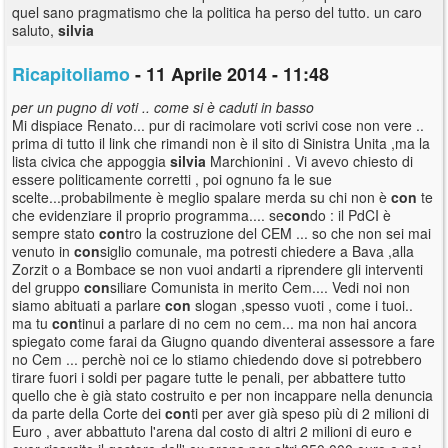
quel sano pragmatismo che la politica ha perso del tutto. un caro
saluto,
silvia
Ricapitoliamo
- 11 Aprile 2014 - 11:48
per un pugno di voti .. come si è caduti in basso
Mi dispiace Renato... pur di racimolare voti scrivi cose non vere ..
prima di tutto il link che rimandi non è il sito di Sinistra Unita ,ma la
lista civica che appoggia
silvia
Marchionini . Vi avevo chiesto di
essere politicamente corretti , poi ognuno fa le sue
scelte...probabilmente è meglio spalare merda su chi non è
con
te
che evidenziare il proprio programma.... se
con
do : il PdCI è
sempre stato
con
tro la costruzione del CEM ... so che non sei mai
venuto in
con
siglio comunale, ma potresti chiedere a Bava ,alla
Zorzit o a Bombace se non vuoi andarti a riprendere gli interventi
del gruppo
con
siliare Comunista in merito Cem.... Vedi noi non
siamo abituati a parlare
con
slogan ,spesso vuoti , come i tuoi..
ma tu
con
tinui a parlare di no cem no cem... ma non hai ancora
spiegato come farai da Giugno quando diventerai assessore a fare
no Cem ... perchè noi ce lo stiamo chiedendo dove si potrebbero
tirare fuori i soldi per pagare tutte le penali, per abbattere tutto
quello che è già stato costruito e per non incappare nella denuncia
da parte della Corte dei
con
ti per aver già speso più di 2 milioni di
Euro , aver abbattuto l'arena dal costo di altri 2 milioni di euro e