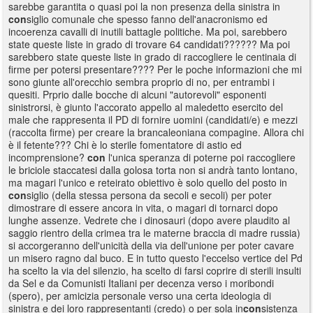
sarebbe garantita o quasi poi la non presenza della sinistra in
con
siglio comunale che spesso fanno dell'anacronismo ed
incoerenza cavalli di inutili battagle politiche. Ma poi, sarebbero
state queste liste in grado di trovare 64 candidati?????? Ma poi
sarebbero state queste liste in grado di raccogliere le centinaia di
firme per potersi presentare???? Per le poche informazioni che mi
sono giunte all'orecchio sembra proprio di no, per entrambi i
quesiti. Prprio dalle bocche di alcuni "autorevoli" esponenti
sinistrorsi, è giunto l'accorato appello al maledetto esercito del
male che rappresenta il PD di fornire uomini (candidati/e) e mezzi
(raccolta firme) per creare la brancaleoniana compagine. Allora chi
è il fetente??? Chi è lo sterile fomentatore di astio ed
incomprensione?
con
l'unica speranza di poterne poi raccogliere
le briciole staccatesi dalla golosa torta non si andrà tanto lontano,
ma magari l'unico e reteirato obiettivo è solo quello del posto in
con
siglio (della stessa persona da secoli e secoli) per poter
dimostrare di essere ancora in vita, o magari di tornarci dopo
lunghe assenze. Vedrete che i dinosauri (dopo avere plaudito al
saggio rientro della crimea tra le materne braccia di madre russia)
si accorgeranno dell'unicità della via dell'unione per poter cavare
un misero ragno dal buco. E in tutto questo l'eccelso vertice del Pd
ha scelto la via del silenzio, ha scelto di farsi coprire di sterili insulti
da Sel e da Comunisti Italiani per decenza verso i moribondi
(spero), per amicizia personale verso una certa ideologia di
sinistra e dei loro rappresentanti (credo) o per sola in
con
sistenza