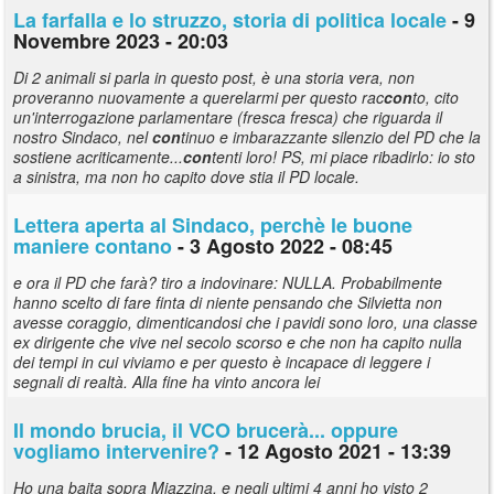
La farfalla e lo struzzo, storia di politica locale
- 9
Novembre 2023 - 20:03
Di 2 animali si parla in questo post, è una storia vera, non
proveranno nuovamente a querelarmi per questo rac
con
to, cito
un'interrogazione parlamentare (fresca fresca) che riguarda il
nostro Sindaco, nel
con
tinuo e imbarazzante silenzio del PD che la
sostiene acriticamente...
con
tenti loro! PS, mi piace ribadirlo: io sto
a sinistra, ma non ho capito dove stia il PD locale.
Lettera aperta al Sindaco, perchè le buone
maniere
con
tano
- 3 Agosto 2022 - 08:45
e ora il PD che farà? tiro a indovinare: NULLA. Probabilmente
hanno scelto di fare finta di niente pensando che Silvietta non
avesse coraggio, dimenticandosi che i pavidi sono loro, una classe
ex dirigente che vive nel secolo scorso e che non ha capito nulla
dei tempi in cui viviamo e per questo è incapace di leggere i
segnali di realtà. Alla fine ha vinto ancora lei
Il mondo brucia, il VCO brucerà... oppure
vogliamo intervenire?
- 12 Agosto 2021 - 13:39
Ho una baita sopra Miazzina, e negli ultimi 4 anni ho visto 2