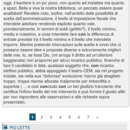
oggi, il kantiere è un po' poco, non quanto ad iniziative ma quanto
a spazi. Bella e viva la nostra biblioteca, un peccato essere quasi
analfabeti! Rendete noto, inoltre, nell'ambito delle possibilità di
scelta dell'amministrazione, il livello di imposizione fiscale che
intendete adottare rendendo esplicito quanto vale,
previsionalmente, in termini di soldi (gettito?), il livello minimo,
medio e massimo, e cosa intendete fare
con
la differenza di
entrate previste tra il livello minimo e il livello che intendete
imporre. Mentre pretendo infornazioni sulle scelte è ovvio che ci
possano essere idee e proposte diverse e scicuramente migliori
delle mie. Io, se fossi Dio, (mi arrogo il diritto ad un'ulteriore
baggianata) non proporrei per alcun incarico pubblico, finanche di
fare il candidato in lista, qualsiasi soggetto che,
con
incarico
elettivo pubblico, abbia appoggiato il teatro-CEM, sia nel progetto
iniziale, sia nella sua "dolorosa" evoluzione: hanno già sbagliato
troppo, troppe risorse allocate malamente per imbecillità o
superbia ( ... e così
con
cludo
con
un bel giudizio tranciante che
certifica l'infimo livello del mio intervento e può fornire il giusto alibi
per non rispondere alle osservazioni e alle richieste sopra
presentate).
1
2
3
4
5
6
7
»
PIÙ LETTE