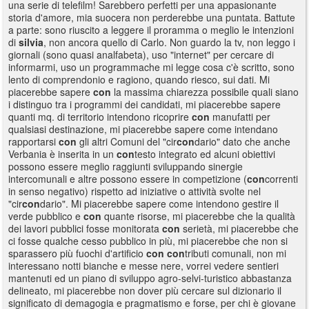
una serie di telefilm! Sarebbero perfetti per una appasionante
storia d'amore, mia suocera non perderebbe una puntata. Battute
a parte: sono riuscito a leggere il proramma o meglio le intenzioni
di
silvia
, non ancora quello di Carlo. Non guardo la tv, non leggo i
giornali (sono quasi analfabeta), uso "internet" per cercare di
informarmi, uso un programmache mi legge cosa c'è scritto, sono
lento di comprendonio e ragiono, quando riesco, sui dati. Mi
piacerebbe sapere
con
la massima chiarezza possibile quali siano
i distinguo tra i programmi dei candidati, mi piacerebbe sapere
quanti mq. di territorio intendono ricoprire
con
manufatti per
qualsiasi destinazione, mi piacerebbe sapere come intendano
rapportarsi
con
gli altri Comuni del "cir
con
dario" dato che anche
Verbania è inserita in un
con
testo integrato ed alcuni obiettivi
possono essere meglio raggiunti sviluppando sinergie
intercomunali e altre possono essere in competizione (
con
correnti
in senso negativo) rispetto ad iniziative o attività svolte nel
"cir
con
dario". Mi piacerebbe sapere come intendono gestire il
verde pubblico e
con
quante risorse, mi piacerebbe che la qualità
dei lavori pubblici fosse monitorata
con
serietà, mi piacerebbe che
ci fosse qualche cesso pubblico in più, mi piacerebbe che non si
sparassero più fuochi d'artificio
con
con
tributi comunali, non mi
interessano notti bianche e messe nere, vorrei vedere sentieri
mantenuti ed un piano di sviluppo agro-selvi-turistico abbastanza
delineato, mi piacerebbe non dover più cercare sul dizionario il
significato di demagogia e pragmatismo e forse, per chi è giovane