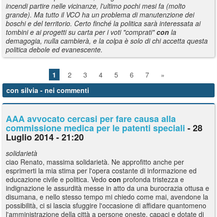
incendi partire nelle vicinanze, l'ultimo pochi mesi fa (molto
grande). Ma tutto il VCO ha un problema di manutenzione dei
boschi e del territorio. Certo finché la politica sarà interessata ai
tombini e ai progetti su carta per i voti "comprati"
con
la
demagogia, nulla cambierà, e la colpa è solo di chi accetta questa
politica debole ed evanescente.
1
2
3
4
5
6
7
»
con silvia
- nei commenti
AAA avvocato cercasi per fare causa alla
commissione medica per le patenti speciali
- 28
Luglio 2014 - 21:20
solidarietà
ciao Renato, massima solidarietà. Ne approfitto anche per
esprimerti la mia stima per l'opera costante di informazione ed
educazione civile e politica. Vedo
con
profonda tristezza e
indignazione le assurdità messe in atto da una burocrazia ottusa e
disumana, e nello stesso tempo mi chiedo come mai, avendone la
possibilità, ci si lascia sfuggire l'occasione di affidare quantomeno
l'amministrazione della città a persone oneste, capaci e dotate di