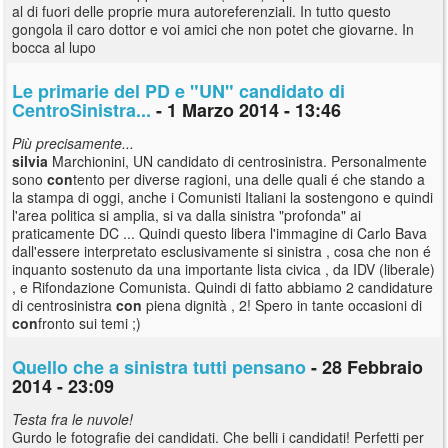
al di fuori delle proprie mura autoreferenziali. In tutto questo
gongola il caro dottor e voi amici che non potet che giovarne. In
bocca al lupo
Le primarie del PD e "UN" candidato di
CentroSinistra...
- 1 Marzo 2014 - 13:46
Più precisamente...
silvia
Marchionini, UN candidato di centrosinistra. Personalmente
sono
con
tento per diverse ragioni, una delle quali é che stando a
la stampa di oggi, anche i Comunisti Italiani la sostengono e quindi
l'area politica si amplia, si va dalla sinistra "profonda" ai
praticamente DC ... Quindi questo libera l'immagine di Carlo Bava
dall'essere interpretato esclusivamente si sinistra , cosa che non é
inquanto sostenuto da una importante lista civica , da IDV (liberale)
, e Rifondazione Comunista. Quindi di fatto abbiamo 2 candidature
di centrosinistra
con
piena dignità , 2! Spero in tante occasioni di
con
fronto sui temi ;)
Quello che a sinistra tutti pensano
- 28 Febbraio
2014 - 23:09
Testa fra le nuvole!
Gurdo le fotografie dei candidati. Che belli i candidati! Perfetti per