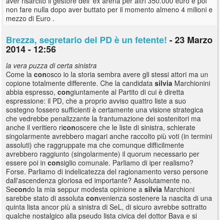
aver risarcito il gestore dell' ex arena per altri 350.000 euro e poi
non fare nulla dopo aver buttato per il momento almeno 4 milioni e
mezzo di Euro .
Brezza, segretario del PD è un fetente!
- 23 Marzo
2014 - 12:56
la vera puzza di certa sinistra
Come la
con
osco io la storia sembra avere gli stessi attori ma un
copione totalmente differente. Che la candidata
silvia
Marchionini
abbia espresso,
con
giuntamente al Partito di cui è diretta
espressione: il PD, che a proprio avviso quattro liste a suo
sostegno fossero sufficienti è certamente una visione strategica
che vedrebbe penalizzante la frantumazione dei sostenitori ma
anche il veritiero ri
con
oscere che le liste di sinistra, schierate
singolarmente avrebbero magari anche raccolto più voti (in termini
assoluti) che raggruppate ma che comunque difficilmente
avrebbero raggiunto (singolarmente) il quorum necessario per
essere poi in
con
siglio comunale. Parliamo di iper realismo?
Forse. Parliamo di indelicatezza del ragionamento verso persone
dall'ascendenza gloriosa ed importante? Assolutamente no.
Se
con
do la mia seppur modesta opinione a
silvia
Marchioni
sarebbe stato di assoluta
con
venienza sostenere la nascita di una
quinta lista ancor più a sinistra di SeL, di sicuro avrebbe sottratto
qualche nostalgico alla pseudo lista civica del dottor Bava e si