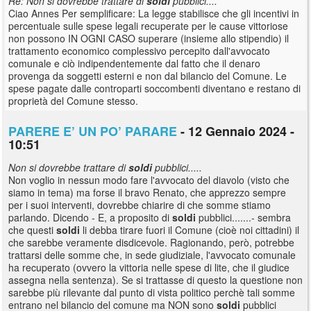
Re: Non si dovrebbe trattare di
soldi
pubblici....
Ciao Annes Per semplificare: La legge stabilisce che gli incentivi in
percentuale sulle spese legali recuperate per le cause vittoriose
non possono IN OGNI CASO superare (insieme allo stipendio) il
trattamento economico complessivo percepito dall'avvocato
comunale e ciò indipendentemente dal fatto che il denaro
provenga da soggetti esterni e non dal bilancio del Comune. Le
spese pagate dalle controparti soccombenti diventano e restano di
proprietà del Comune stesso.
PARERE E’ UN PO’ PARARE
- 12 Gennaio 2024 -
10:51
Non si dovrebbe trattare di
soldi
pubblici.....
Non voglio in nessun modo fare l'avvocato del diavolo (visto che
siamo in tema) ma forse il bravo Renato, che apprezzo sempre
per i suoi interventi, dovrebbe chiarire di che somme stiamo
parlando. Dicendo - E, a proposito di
soldi
pubblici.......- sembra
che questi
soldi
li debba tirare fuori il Comune (cioè noi cittadini) il
che sarebbe veramente disdicevole. Ragionando, però, potrebbe
trattarsi delle somme che, in sede giudiziale, l'avvocato comunale
ha recuperato (ovvero la vittoria nelle spese di lite, che il giudice
assegna nella sentenza). Se si trattasse di questo la questione non
sarebbe più rilevante dal punto di vista politico perchè tali somme
entrano nel bilancio del comune ma NON sono
soldi
pubblici