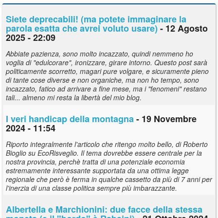
Siete deprecabili! (ma potete immaginare la
parola esatta che avrei voluto usare)
- 12 Agosto
2025 - 22:09
Abbiate pazienza, sono molto incazzato, quindi nemmeno ho
voglia di "edulcorare", ironizzare, girare intorno. Questo post sarà
politicamente scorretto, magari pure volgare, e sicuramente pieno
di tante cose diverse e non organiche, ma non ho tempo, sono
incazzato, fatico ad arrivare a fine mese, ma i "fenomeni" restano
tali... almeno mi resta la libertà del mio blog.
I veri handicap della montagna
- 19 Novembre
2024 - 11:54
Riporto integralmente l'articolo che ritengo molto bello, di Roberto
Bioglio su EcoRisveglio. Il tema dovrebbe essere centrale per la
nostra provincia, perchè tratta di una potenziale economia
estremamente interessante supportata da una ottima legge
regionale che però è ferma in qualche cassetto da più di 7 anni per
l'inerzia di una classe politica sempre più imbarazzante.
Albertella e Marchionini: due facce della stessa