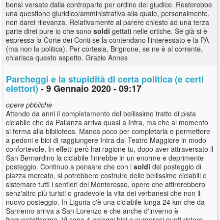
bensì versate dalla controparte per ordine del giudice. Resterebbe
una questione giuridico/amministrativa alla quale, personalmente,
non darei rilevanza. Relativamente al parere chiesto ad una terza
parte direi pure io che sono
soldi
gettati nelle ortiche. Se già si è
espressa la Corte dei Conti se la contendano l'interessato e la PA
(ma non la politica). Per cortesia, Brignone, se ne è al corrente,
chiarisca questo aspetto. Grazie Annes
Parcheggi e la stupidità di certa politica (e certi
elettori)
- 9 Gennaio 2020 - 09:17
opere pbbliche
Attendo da anni il completamento del bellissimo tratto di pista
ciclabile che da Pallanza arriva quasi a Intra, ma che al momento
si ferma alla biblioteca. Manca poco per completarla e permettere
a pedoni e bici di raggiungere Intra dal Teatro Maggiore in modo
confortevole. In effetti però hai ragione tu, dopo aver attraversato il
San Bernardino la ciclabile finirebbe in un enorme e deprimente
posteggio. Continuo a pensare che con i
soldi
del posteggio di
piazza mercato, si potrebbero costruire delle bellissime ciclabili e
sistemare tutti i sentieri del Monterosso, opere che attirerebbero
senz'altro più turisti o gradevole la vita dei verbanesi che non il
nuovo posteggio. In Liguria c'è una ciclabile lunga 24 km che da
Sanremo arriva a San Lorenzo e che anche d'inverno è
frequentatissima. Vi sono 4 noleggi bici e numerosi punti ristoro.