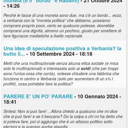
moneta (e il "bordo" è Rabaini)
- 21 Ottobre 2024
- 14:26
Perchè le facce di una moneta sono due, ma c'è un bordo... ecco,
a verbania con la "moneta politica" che abbiamo, possiamo
comprare proprio poco, certo se qualcuno potesse, dovrebbe
comprarsi una dignità, almeno un pochino, giusto per smettere di
fare figuracce mediatiche a livello nazionale
Una idea di speculazione positiva a Verbania? la
butto lì...
- 10 Settembre 2024 - 18:18
Metti che una multinazionale senza alcuna etica sociale (e mica
solo le multinazionali) e interessata solo ai
soldi
(che per troppi
sono l'unica cosa che conta), volesse chiudere una fabbrica che
funziona in centro a Verbania (solo per aumentare di un x% i
profitti), cosa potrebbe fare la politica?
PARERE E’ UN PO’ PARARE
- 10 Gennaio 2024 -
18:41
Sintesi: Non si può fare! ...Allora chiedo a qualcuno che mi dice
che si può fare! e se ti beccano? Do la colpa a chi mi ha detto che
si poteva fare, poi ci aggiungo che è un attacco politico sotto
elezioni e la scampo anche stavolta ...