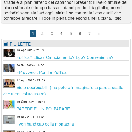
strade e al pian terreno dei capannoni presenti: Il livello attuale del
piano stradale è troppo basso. I danni prodotti dagli allagamenti
periodici sono stati ad oggi minimi, se confrontati con quelli che
potrebbe arrecare il Toce in piena che esonda nella piana. Italo
1
2
3
4
5
6
7
»
PIÙ LETTE
16 Apr 2026 - 21:59
Politica? Etica? Cambiamento? Ego? Convenienza?
24 Set 2024 - 16:50
PP ovvero : Ponti e Politica
12 Ago 2025 - 22:09
Siete deprecabili! (ma potete immaginare la parola esatta
che avrei voluto usare)
10 Gen 2024 - 18:41
PARERE E’ UN PO’ PARARE
19 Nov 2024 - 11:54
I veri handicap della montagna
18 Ago 2014 - 14:09