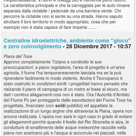
La caratteristica principale e che la carreggiata per le auto rimane
separata dalla ciclabile / pedonale da una barriera verde. Chi
percorre la ciclabile non si sente su una strada. Hanno saputo
sfruttare il loro territorio in modo appropriato, cosa che per
esempio non è stata capace di fare Imperia .......
Centraline idroelettriche, ambiente come "gioco"
e zero coinvolgimento
- 28 Dicembre 2017 - 10:57
Piana del Toce
Approvo completamente Tiziano e condivido le sue
preoccupazioni: a piano regolatore, l'area di progetto è un'area
agricola, il fiume l'ha temporaneamente lasciata ma se la può
riprendere facilmente in modo violento. Anche il Tecnoparco è
stato costruito in condizioni simili: i progettisti hanno pensato che
rialzando il piano di campagna di un metro si fosse al sicuro, ma
dati i continui allagamenti così non è stato. Ora l'Autorità d'Ambito
del Fiume Po per proteggerlo dalle esondazioni del Fiume Toce ha
progettato, finanziato (con
soldi
pubblici) ed appaltato la
realizzazione di un lungo argine che attraversa la Piana, opera non
ancora realizzata. L'opera non sarà in ogni caso in grado di evitare
gli allagamenti perchè quando il livello del Rio Stronetta si alza, le
condutture di smaltimento delle acque meteoriche raccolte nella
piana non scaricano più e l'acqua si accumula nei piazzali, nelle