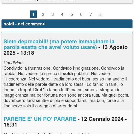
1
2
3
4
5
6
7
»
soldi
- nei commenti
Siete deprecabili! (ma potete immaginare la
parola esatta che avrei voluto usare)
- 13 Agosto
2025 - 13:18
Condivido
Condivido la frustrazione. Condivido l'indignazione. Condivido la
rabbia. Nel vedere lo spreco di
soldi
pubblici, Nel vedere
l'incoerenza, Nel vedere il tradimento del buon senso ma anche il
tradimento delle parole dette da loro stessi. Lo fanno in tanti, lo
fanno in troppi. Direi "lo fanno tutti" ma no, sono la stragrande
maggioranza ma per fortuna non sono ancora tutti. Ma quei pochi,
dovrebbero farsi sentire di più e supportarsi...ma boh, forse alla
fine serve solo il coraggio di arrendersi.
PARERE E’ UN PO’ PARARE
- 12 Gennaio 2024 -
16:31