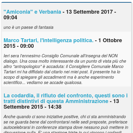
"Amiconia" e Verbania
- 13 Settembre 2017 -
09:04
uno è un paese di fantasia
Marco Tartari, l'intelligenza politica.
- 1 Ottobre
2015 - 09:00
Ieri sera l'ennesimo Consiglio Comunale all'insegna del NON
dialogo. Una cosa molto interessante da un punto di vista più che
altro "antropologico" è accaduta: il Consigliere Comunale Marco
Tartari mi ha diffidato dal citarlo nei miei post. Il presente ha lo
scopo di spiegare gli accadimenti ma è anche esperimento
scientifico... vediamo se accade qualcosa.
La
codardia
, il rifiuto del confronto, questi sono i
tratti distintivi di questa Amministrazione
- 13
Settembre 2015 - 14:38
Anche quando ci sono iniziative positive, chi ci sta amministrando
se ne guarda bene dal confrontarsi nelle sedi preposte, preferisce
autocelebrarsi in conferenze stampa dove nessuno può mettere in
discussione nulla. E' una stagione triste in cui vincono i codardi.