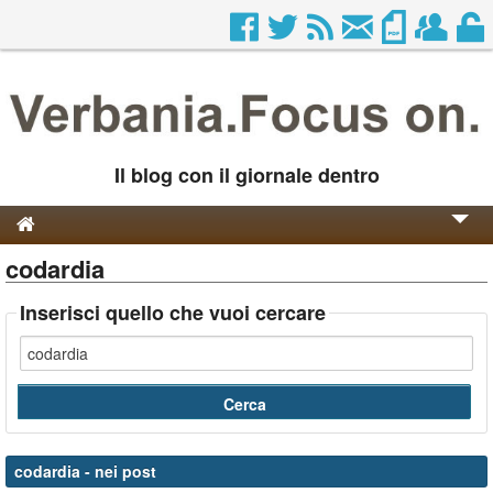
Il blog con il giornale dentro
codardia
Genesi e Storia
Contatti
Inserisci quello che vuoi cercare
codardia
- nei post