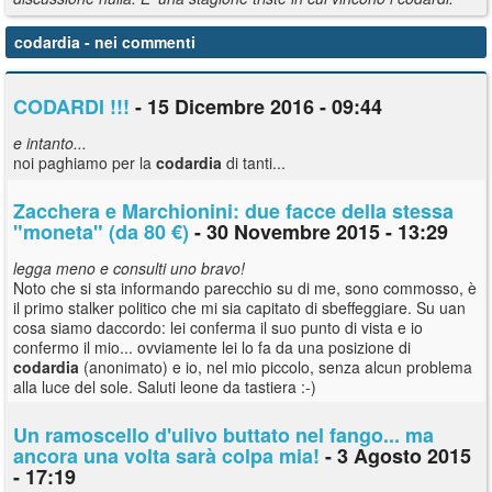
codardia
- nei commenti
CODARDI !!!
- 15 Dicembre 2016 - 09:44
e intanto...
noi paghiamo per la
codardia
di tanti...
Zacchera e Marchionini: due facce della stessa
"moneta" (da 80 €)
- 30 Novembre 2015 - 13:29
legga meno e consulti uno bravo!
Noto che si sta informando parecchio su di me, sono commosso, è
il primo stalker politico che mi sia capitato di sbeffeggiare. Su uan
cosa siamo daccordo: lei conferma il suo punto di vista e io
confermo il mio... ovviamente lei lo fa da una posizione di
codardia
(anonimato) e io, nel mio piccolo, senza alcun problema
alla luce del sole. Saluti leone da tastiera :-)
Un ramoscello d'ulivo buttato nel fango... ma
ancora una volta sarà colpa mia!
- 3 Agosto 2015
- 17:19