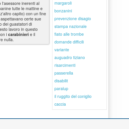
margaroli
 l'asessore inerenti al
manine tutte le mattine e
bonzanini
'altro capito) con un fine
prevenzione disagio
e aspettavano certe sue
o dei guastatori di
stampa nazionale
esto lavoro in questo
fiato alle trombe
con i
carabinieri
e il
e nulla.
domande difficili
variante
auguadro tiziano
risarcimenti
passerella
disabilit
paralup
il ruggito del coniglio
caccia