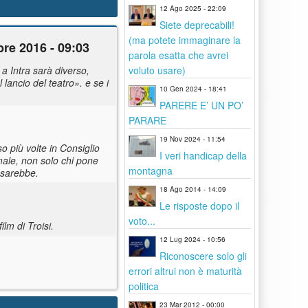
12 Ago 2025 - 22:09
Siete deprecabili!
(ma potete immaginare la
re 2016 - 09:03
parola esatta che avrei
voluto usare)
a Intra sarà diverso,
 lancio del teatro». e se i
10 Gen 2024 - 18:41
PARERE E’ UN PO’
PARARE
19 Nov 2024 - 11:54
o più volte in Consiglio
I veri handicap della
male, non solo chi pone
montagna
 sarebbe.
18 Ago 2014 - 14:09
Le risposte dopo il
voto...
lm di Troisi.
12 Lug 2024 - 10:56
Riconoscere solo gli
errori altrui non è maturità
politica
23 Mar 2012 - 00:00