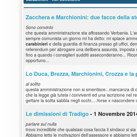
Zacchera e Marchionini: due facce della s
Sono convinto
che questa amministrazione sta affossando Verbania. L'amm
sempre comunista un giorno mi ha detto: mi spiace ammet
carabinieri
e della guardia di finanza presso gli uffici, den
referendum per abrogare una delibera assurda, imposta s
fino a quando i consiglieri sudditi asseconderanno... Ric
opportuno...
Lo Duca, Brezza, Marchionini, Crozza e la 
al solito
questa amministrazione non si smentisce...mancanza di dia
che la legge già tutela i conviventi ed una iscrizione nel re
gettare la solita sabbia negli occhi.....forse x nascondere
Le dimissioni di Tradigo
- 1 Novembre 2014
parlare sul nulla
trovo incredibile che qualsiasi cosa faccia il sindaco si si
Abbiamo letto le motivazioni dell'assessore e abbiamo let