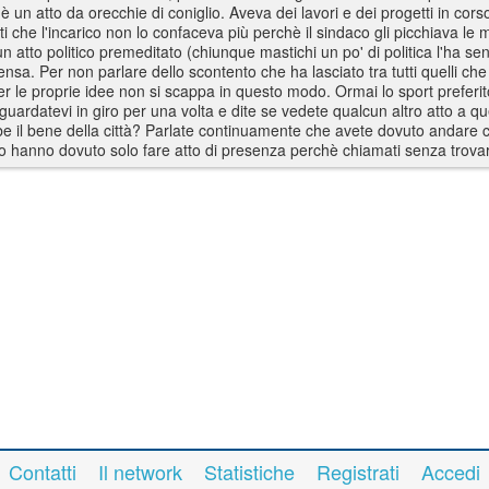
 un atto da orecchie di coniglio. Aveva dei lavori e dei progetti in corso
ti che l'incarico non lo confaceva più perchè il sindaco gli picchiava le 
tto politico premeditato (chiunque mastichi un po' di politica l'ha senz
sa. Per non parlare dello scontento che ha lasciato tra tutti quelli ch
e per le proprie idee non si scappa in questo modo. Ormai lo sport preferit
rdatevi in giro per una volta e dite se vedete qualcun altro atto a qu
e il bene della città? Parlate continuamente che avete dovuto andare 
o hanno dovuto solo fare atto di presenza perchè chiamati senza trovar
Contatti
Il network
Statistiche
Registrati
Accedi