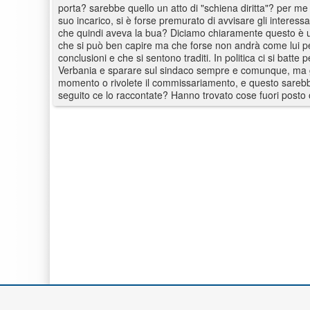
porta? sarebbe quello un atto di "schiena diritta"? per me è
suo incarico, si è forse premurato di avvisare gli interessa
che quindi aveva la bua? Diciamo chiaramente questo è un a
che si può ben capire ma che forse non andrà come lui pen
conclusioni e che si sentono traditi. In politica ci si batt
Verbania e sparare sul sindaco sempre e comunque, ma gua
momento o rivolete il commissariamento, e questo sarebb
seguito ce lo raccontate? Hanno trovato cose fuori posto 