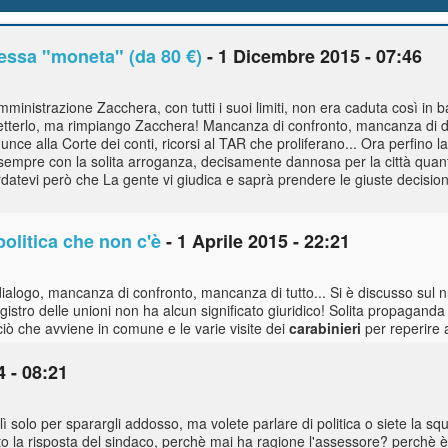
tessa "moneta" (da 80 €)
- 1 Dicembre 2015 - 07:46
inistrazione Zacchera, con tutti i suoi limiti, non era caduta così in
terlo, ma rimpiango Zacchera! Mancanza di confronto, mancanza di dia
unce alla Corte dei conti, ricorsi al TAR che proliferano... Ora perfino la
empre con la solita arroganza, decisamente dannosa per la città quan
ordatevi però che La gente vi giudica e saprà prendere le giuste decisi
politica che non c'è
- 1 Aprile 2015 - 22:21
logo, mancanza di confronto, mancanza di tutto... Si è discusso sul nu
gistro delle unioni non ha alcun significato giuridico! Solita propaganda i
 ciò che avviene in comune e le varie visite dei
carabinieri
per reperire 
 - 08:21
a lì solo per sparargli addosso, ma volete parlare di politica o siete la s
to la risposta del sindaco, perchè mai ha ragione l'assessore? perchè è