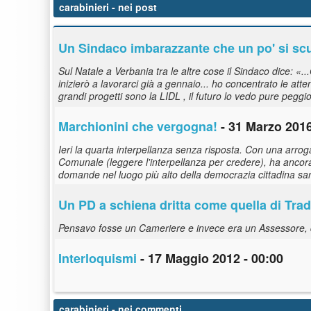
carabinieri
- nei post
Un Sindaco imbarazzante che un po' si scus
Sul Natale a Verbania tra le altre cose il Sindaco dice: «
inizierò a lavorarci già a gennaio... ho concentrato le atte
grandi progetti sono la LIDL , il futuro lo vedo pure peggio
Marchionini che vergogna!
- 31 Marzo 2016
Ieri la quarta interpellanza senza risposta. Con una arrogan
Comunale (leggere l'interpellanza per credere), ha ancor
domande nel luogo più alto della democrazia cittadina sa
Un PD a schiena dritta come quella di Trad
Pensavo fosse un Cameriere e invece era un Assessore, qu
Interloquismi
- 17 Maggio 2012 - 00:00
carabinieri
- nei commenti