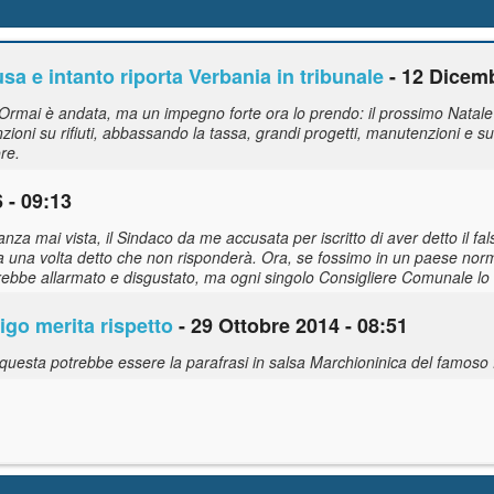
a e intanto riporta Verbania in tribunale
- 12 Dicemb
...Ormai è andata, ma un impegno forte ora lo prendo: il prossimo Natale 
nzioni su rifiuti, abbassando la tassa, grandi progetti, manutenzioni e sul
re.
 - 09:13
za mai vista, il Sindaco da me accusata per iscritto di aver detto il fals
a una volta detto che non risponderà. Ora, se fossimo in un paese nor
rebbe allarmato e disgustato, ma ogni singolo Consigliere Comunale lo
igo merita rispetto
- 29 Ottobre 2014 - 08:51
esta potrebbe essere la parafrasi in salsa Marchioninica del famoso fi