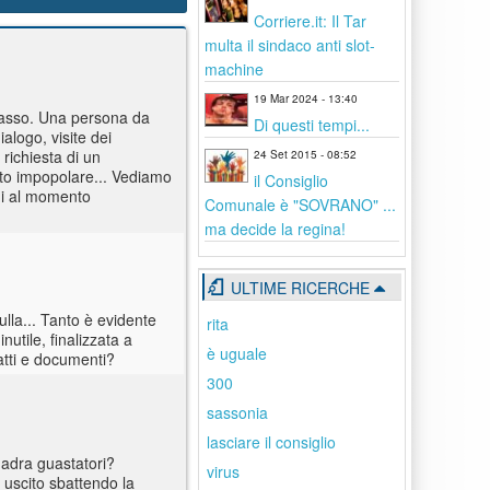
Corriere.it: Il Tar
multa il sindaco anti slot-
machine
19 Mar 2024 - 13:40
 basso. Una persona da
Di questi tempi...
logo, visite dei
 richiesta di un
24 Set 2015 - 08:52
to impopolare... Vediamo
il Consiglio
oni al momento
Comunale è "SOVRANO" ...
ma decide la regina!
ULTIME RICERCHE
lla... Tanto è evidente
rita
nutile, finalizzata a
è uguale
atti e documenti?
300
sassonia
lasciare il consiglio
quadra guastatori?
virus
 uscito sbattendo la