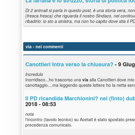
La farfalla e lo struzzo, storia di politica lo
Di 2 animali si parla in questo post, è una storia vera,
(fresca fresca) che riguarda il nostro Sindaco, nel contin
ribadirlo: io sto a sinistra, ma non ho capito dove stia il P
via
- nei commenti
Canottieri Intra verso la chiusura?
- 9 Giug
Incredulo
Inorridisco...ho trascorso una
via
alla Canottieri dove mio 
canottaggio....ma leggendo queste lettere ho la netta sens
Il PD ricandida Marchionini? nel (finto) du
2018 - 08:53
nota
l'incontro (tavolo tecnico) su Acetati è stato spostato pr
precedenza comunicato.