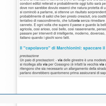
condoni edilizi reiterati e probabilmente oggi tutto sar
dove non sarebbe dovuto esserci che natura protetta di una
si cominciò a parlarne, si ottenne un risultato sorprendent
probabilmente di salici che ben presto cresciuti, ora cos
tentativo di nascondimento, che tutta
via
senza rimediare a
canneto. E ogni volta che supero il paese e guardo la bell
agricola, così arioso, così bello, così rasserenante, pens
passare per interventi di intelligente, moderno, doveroso
italiano quando i giochi sono fatti.
Il "capolavoro" di Marchionini: spaccare il 
precisazione
Un paio di precisazioni: -
via
delle ginestre è una modesta
si ricollega alla
via
per Cossogno (è infatti la vecchia
via
c
ritengono che sia necessario un allargamento della strada; 
parlano dovrebbero quantomeno prima assicurarsi di sap