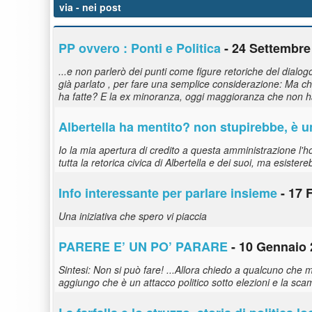
via
- nei post
PP ovvero : Ponti e Politica
- 24 Settembre
...e non parlerò dei punti come figure retoriche del dialogo,
già parlato , per fare una semplice considerazione: Ma c
ha fatte? E la ex minoranza, oggi maggioranza che non h
Albertella ha mentito? non stupirebbe, è un
Io la mia apertura di credito a questa amministrazione l'h
tutta la retorica civica di Albertella e dei suoi, ma esiste
Info interessante per parlare insieme
- 17 
Una iniziativa che spero vi piaccia
PARERE E’ UN PO’ PARARE
- 10 Gennaio 
Sintesi: Non si può fare! ...Allora chiedo a qualcuno che m
aggiungo che è un attacco politico sotto elezioni e la sca