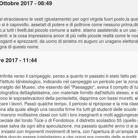
Ottobre 2017 - 08:49
si stracciavano le vesti (giustamente) per ogni virgola fuori posto,la q
tto si è capovolto. assetati di potere e di poltrone come nessuno prima,d
tutti i livelli,dal piccolo comune a salire. stiamo assistendo a un uso 
enti. e la cosa impressiona ancor di più nelle piccole realtà come le nost
oganti e sprezzanti. da uomo di sinistra mi auguro un uragano elettor
degna di questo nome.
e 2017 - 11:44
infinita verso il campeggio, penso a quanto in passato è stato fatto pe
ll'Istituto Idrobiologico, indicando nel campeggio un pericolo per la zo
nsiglio del Museo, che essendo del "Paesaggio", aveva il compito di tu
tografica dettagliatissima, con materiale forniito dall'istituto stesso, e 
rono le sopraelevazioni della penisoletta, dapprima con bassi muretti,
v
are i lavori. Passò qualche tempo, il pericolo si ripropose e la mia cla
a alla quale allegò una raccolta firme fra tutti gli studenti delle scuol
firmarono moltissime classi con tutti i loro insegnanti e molti aggiungev
eciale del fondo Toce o di Fondotoce, il distretto scolastico 55 (quello d
fosse salva da ogni altra speculazione, ma passato qualche anno ci si 
 invasivi con imponenti movimenti di terra, con l'apertura di un'ampia s
ebbe dovuto essere tutelatissimo e che ormai era compito delle autorità