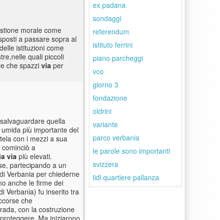
ex padana
sondaggi
uestione morale come
referendum
isposti a passare sopra al
istituto ferrini
delle istituzioni come
re,nelle quali piccoli
piano parcheggi
ale che spazzi
via
per
vco
giorno 3
fondazione
oldrini
r salvaguardare quella
variante
na umida più importante del
parco verbania
tela con i mezzi a sua
si cominciò a
le parole sono importanti
ia
via
più elevati.
svizzera
sse, partecipando a un
e di Verbania per chiederne
lidl quartiere pallanza
ano anche le firme dei
i Verbania) fu inserito tra
accorse che
trada, con la costruzione
 proteggere. Ma iniziarono