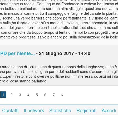
à perfettamente in regola. Comunque da Fondotoce si vedeva benissimo c
 bellezza particolare, era sorto un altro villaggio, quasi una nuova fr
e: in mezzo al canneto, tra il campeggio e l'argine del canale fu piantat
tituiscono una verde barriera che copre perfettamante la visione del cam
 nulla,ha il torto di aver più o meno dimezzato, interrompendola, la vis
ezza del grande terreno con i suoi caratteristici silos che ancora ne so
o con orrore che da troppo tempo si tenta di riempirlo con progetti che
, meritevole progresso, salvo piangere poi sulla devastazione della bel
PD per niente...
- 21 Giugno 2017 - 14:40
 stradina non di 120 mt, ma di quasi il doppio della lunghezza; - non 
he portava a Unchio); - gran parte dei residenti sono d'accordo con gli
...per il resto le controversie politiche non mi interessano, anzi mi inf
ere di cosa stanno parlando.
1
2
3
4
5
6
7
»
Contatti
Il network
Statistiche
Registrati
Accedi