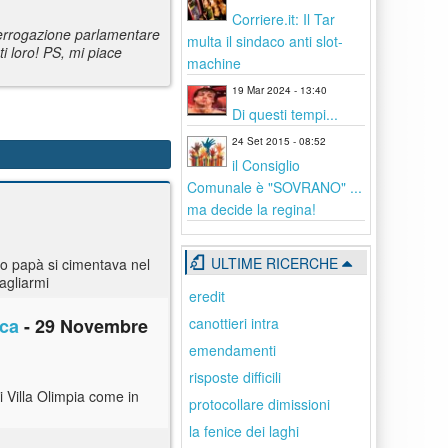
Corriere.it: Il Tar
nterrogazione parlamentare
multa il sindaco anti slot-
i loro! PS, mi piace
machine
19 Mar 2024 - 13:40
Di questi tempi...
24 Set 2015 - 08:52
il Consiglio
Comunale è "SOVRANO" ...
ma decide la regina!
ULTIME RICERCHE
mio papà si cimentava nel
agliarmi
eredit
canottieri intra
ica
- 29 Novembre
emendamenti
risposte difficili
 Villa Olimpia come in
protocollare dimissioni
la fenice dei laghi