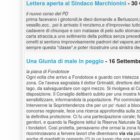
Lettera aperta al Sindaco Marchionini
- 30 
il nuovo corso del PD
prima facevano i girotondi,le dieci domande a Berlusconi,
vessillo,ecc.. poi è arrivato il renzismo,e d'improvviso tu
cadavere di chiunque e con matasse di pelo sullo stomaco,a 
carta straccia,a uno svilimento della politica senza preced
ometti si sentono improvvisamente padroni del vapore,arr
sempre questa "classe",e poter ricostruire una sinistra 
Una Giunta di male in peggio
- 16 Settembr
la piana di Fondotoce
Ogni volta che arrivo a Fondotoce e guardo con tristezza 
zona. Ce l'aveva segnalata il dottor Grimaldi, direttore de
lago, da salvaguardare con ogni mezzo. Si rivolgeva al Co
disposizione. Il Consiglio deliberò subito per una mostra fo
sensibilizzare, informandola la popolazione. Poi comincia
Intervenne la Soprintendenza che per un po' riuscì a blocc
concorso regionale, fece una ricerca approfondita sulla zon
la definitiva protezione. Ci fu una partecipazione corale; 
genitori, e quando la Regione istituì la Riserva Naturale Sp
i fondatori. Così protetta, pensavamo che ormai la zona 
ricominciavano a fervere lavori che divenivano
via
via
più
anche di manfatti in cemento (!!) in un luogo che ora sar