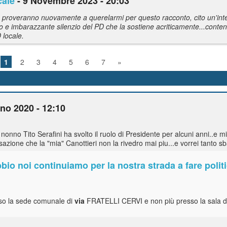
cale
- 9 Novembre 2023 - 20:03
 non proveranno nuovamente a querelarmi per questo racconto, cito un'i
uo e imbarazzante silenzio del PD che la sostiene acriticamente...content
D locale.
1
2
3
4
5
6
7
»
no 2020 - 12:10
nonno Tito Serafini ha svolto il ruolo di Presidente per alcuni anni..e 
azione che la "mia" Canottieri non la rivedro mai piu...e vorrei tanto sb
bbio noi continuiamo per la nostra strada a fare polit
esso la sede comunale di
via
FRATELLI CERVI e non più presso la sala di