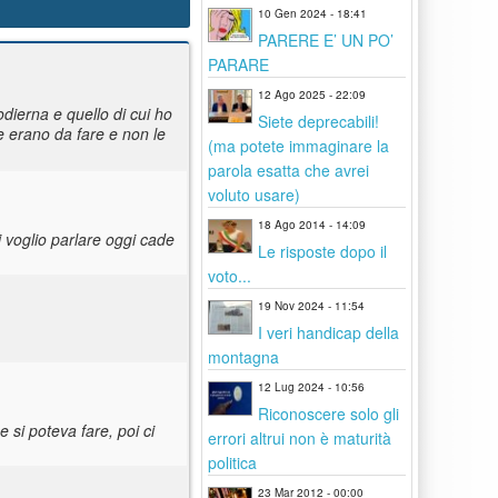
10 Gen 2024 - 18:41
PARERE E’ UN PO’
PARARE
12 Ago 2025 - 22:09
 odierna e quello di cui ho
Siete deprecabili!
 erano da fare e non le
(ma potete immaginare la
parola esatta che avrei
voluto usare)
18 Ago 2014 - 14:09
i voglio parlare oggi cade
Le risposte dopo il
voto...
19 Nov 2024 - 11:54
I veri handicap della
montagna
12 Lug 2024 - 10:56
Riconoscere solo gli
 si poteva fare, poi ci
errori altrui non è maturità
politica
23 Mar 2012 - 00:00