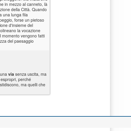
he in mezzo al canneto, là
azione della Città. Quando
a una lunga fila
peggio, forse un pietoso
ione d'insieme del
ttolineano la vocazione
 al momento vengono fatti
lezza del paesaggio
è una
via
senza uscita, ma
 espropri, perché
astidiscono, ma quelli che