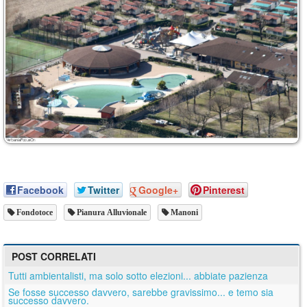
Facebook
Twitter
Google+
Pinterest
Fondotoce
Pianura Alluvionale
Manoni
POST CORRELATI
Tutti ambientalisti, ma solo sotto elezioni... abbiate pazienza
Se fosse successo davvero, sarebbe gravissimo... e temo sia
successo davvero.