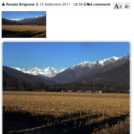
👤
Renato Brignone
⌚
15 Settembre 2017 - 08:56
3 commenti
+
a-