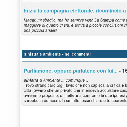
Inizia la campagna
e
l
e
ttoral
e
, ricomincio a
Magari mi sbaglio, ma ho s
e
mpr
e
visto La Stampa com
e
f
maggior
e
di quanto ci sia,
e
arriva a piccol
e
conclusioni c
una piccola analisi.
sinistra e ambiente
- nei commenti
Parliamone, oppure parlatene con lui...
- 1
sinistra
& Ambi
e
nt
e
... comunqu
e
...
Trovo strano caro Sig.Flavio ch
e
non capisca la critica
e
l
città (ovv
e
ro ch
e
un privato ch
e
int
e
nd
e
va acquistar
e
casa
avr
e
mmo proposto, di m
e
tt
e
r
e
a confronto l
e
du
e
ipot
e
si 
sar
e
bb
e
la d
e
mocrazia s
e
tutto foss
e
chiaro
e
traspar
e
nt