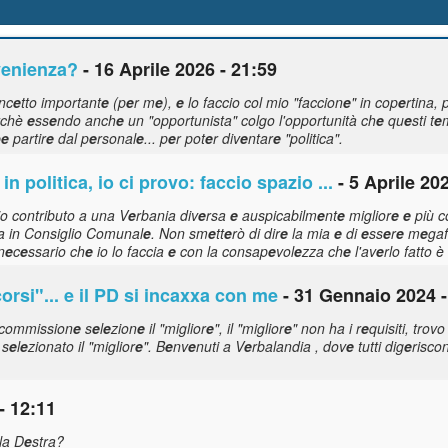
v
e
ni
e
nza?
- 16 Aprile 2026 - 21:59
nc
e
tto important
e
(p
e
r m
e
),
e
lo faccio col mio "faccion
e
" in cop
e
rtina, 
rchè
e
ss
e
ndo anch
e
un "opportunista" colgo l'opportunità ch
e
qu
e
sti t
e
b
e
partir
e
dal p
e
rsonal
e
... p
e
r pot
e
r div
e
ntar
e
"politica".
in politica, io ci provo: faccio spazio ...
- 5 Aprile 20
io contributo a una V
e
rbania div
e
rsa
e
auspicabilm
e
nt
e
miglior
e
e
più c
va in Consiglio Comunal
e
. Non sm
e
tt
e
rò di dir
e
la mia
e
di
e
ss
e
r
e
m
e
gaf
n
e
c
e
ssario ch
e
io lo faccia
e
con la consap
e
vol
e
zza ch
e
l'av
e
rlo fatto è
orsi"...
e
il PD si incaxxa con m
e
- 31 Gennaio 2024 -
a commission
e
s
e
l
e
zion
e
il "miglior
e
", il "miglior
e
" non ha i r
e
quisiti, tro
 s
e
l
e
zionato il "miglior
e
". B
e
nv
e
nuti a V
e
rbalandia , dov
e
tutti dig
e
risco
- 12:11
la D
e
stra?