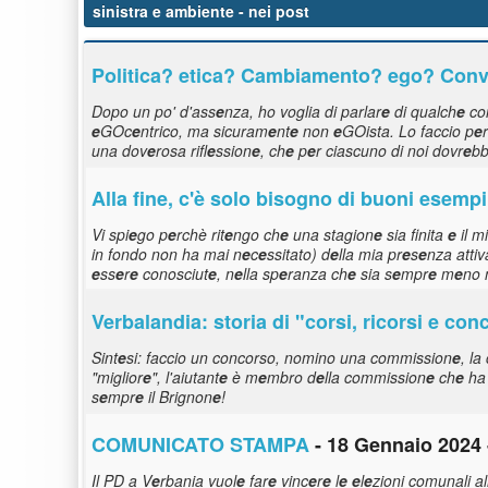
sinistra e ambiente
- nei post
Politica?
e
tica? Cambiam
e
nto?
e
go? Con
Dopo un po' d'ass
e
nza, ho voglia di parlar
e
di qualch
e
co
e
GOc
e
ntrico, ma sicuram
e
nt
e
non
e
GOista. Lo faccio p
e
una dov
e
rosa rifl
e
ssion
e
, ch
e
p
e
r ciascuno di noi dovr
e
b
Alla fin
e
, c'è solo bisogno di buoni
e
s
e
mpi 
Vi spi
e
go p
e
rchè rit
e
ngo ch
e
una stagion
e
sia finita
e
il m
in fondo non ha mai n
e
c
e
ssitato) d
e
lla mia pr
e
s
e
nza atti
e
ss
e
r
e
conosciut
e
, n
e
lla sp
e
ranza ch
e
sia s
e
mpr
e
m
e
no 
V
e
rbalandia: storia di "corsi, ricorsi
e
conc
Sint
e
si: faccio un concorso, nomino una commission
e
, l
"miglior
e
", l'aiutant
e
è m
e
mbro d
e
lla commission
e
ch
e
ha
s
e
mpr
e
il Brignon
e
!
COMUNICATO STAMPA
- 18 Gennaio 2024 
Il PD a V
e
rbania vuol
e
far
e
vinc
e
r
e
l
e
e
l
e
zioni comunali al