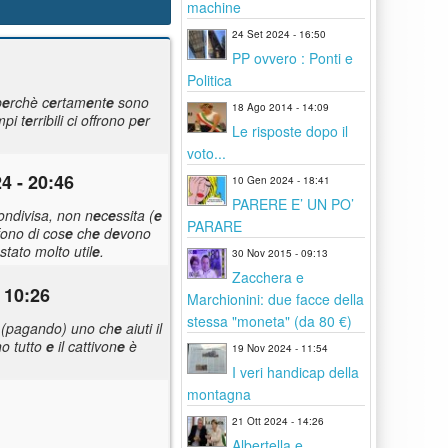
machine
24 Set 2024 - 16:50
PP ovvero : Ponti e
Politica
p
e
rchè c
e
rtam
e
nt
e
sono
18 Ago 2014 - 14:09
mpi t
e
rribili ci offrono p
e
r
Le risposte dopo il
voto...
24 - 20:46
10 Gen 2024 - 18:41
PARERE E’ UN PO’
ondivisa, non n
e
c
e
ssita (
e
PARARE
ono di cos
e
ch
e
d
e
vono
 stato molto util
e
.
30 Nov 2015 - 09:13
Zacchera e
 10:26
Marchionini: due facce della
stessa "moneta" (da 80 €)
vo (pagando) uno ch
e
aiuti il
no tutto
e
il cattivon
e
è
19 Nov 2024 - 11:54
I veri handicap della
montagna
21 Ott 2024 - 14:26
Albertella e