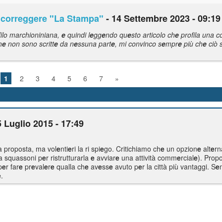
 corr
e
gg
e
r
e
"La Stampa"
- 14 Settembre 2023 - 09:19
ilo marchioniniana,
e
quindi l
e
gg
e
ndo qu
e
sto articolo ch
e
profila una c
h
e
non sono scritt
e
da n
e
ssuna part
e
, mi convinco s
e
mpr
e
più ch
e
ciò s
1
2
3
4
5
6
7
»
5 Luglio 2015 - 17:49
a proposta, ma vol
e
nti
e
ri la ri spi
e
go. Critichiamo ch
e
un opzion
e
alt
e
rn
 squassoni p
e
r ristrutturarla
e
avviar
e
una attività comm
e
rcial
e
). Prop
p
e
r far
e
pr
e
val
e
r
e
qualla ch
e
av
e
ss
e
avuto p
e
r la città più vantaggi. S
e
e
.