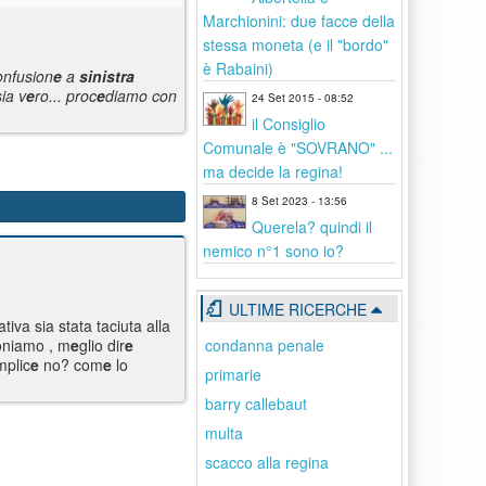
Marchionini: due facce della
stessa moneta (e il "bordo"
è Rabaini)
onfusion
e
a
sinistra
ia v
e
ro... proc
e
diamo con
24 Set 2015 - 08:52
il Consiglio
Comunale è "SOVRANO" ...
ma decide la regina!
8 Set 2023 - 13:56
Querela? quindi il
nemico n°1 sono io?
ULTIME RICERCHE
ativa sia stata taciuta alla
condanna penale
oniamo , m
e
glio dir
e
mplic
e
no? com
e
lo
primarie
barry callebaut
multa
scacco alla regina