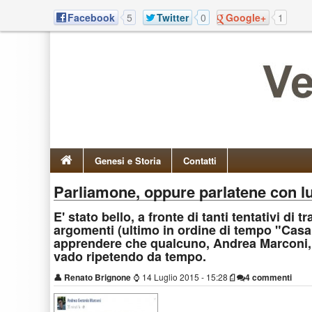
Facebook
5
Twitter
0
Google+
1
Genesi e Storia
Contatti
Parliamone, oppure parlatene con lui
E' stato bello, a fronte di tanti tentativi di 
argomenti (ultimo in ordine di tempo "Ca
apprendere che qualcuno, Andrea Marconi, 
vado ripetendo da tempo.
👤
Renato Brignone
⌚
14 Luglio 2015 - 15:28
4 commenti