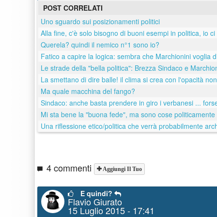
POST CORRELATI
Uno sguardo sui posizionamenti politici
Alla fine, c'è solo bisogno di buoni esempi in politica, io ci
Querela? quindi il nemico n°1 sono io?
Fatico a capire la logica: sembra che Marchionini voglia di
Le strade della "bella politica": Brezza Sindaco e March
La smettano di dire balle! il clima si crea con l'opacità non 
Ma quale macchina del fango?
Sindaco: anche basta prendere in giro i verbanesi ... fors
Mi sta bene la "buona fede", ma sono cose politicamente
Una riflessione etico/politica che verrà probabilmente ar
4 commenti
Aggiungi Il Tuo
E quindi?
Flavio Giurato
15 Luglio 2015 - 17:41