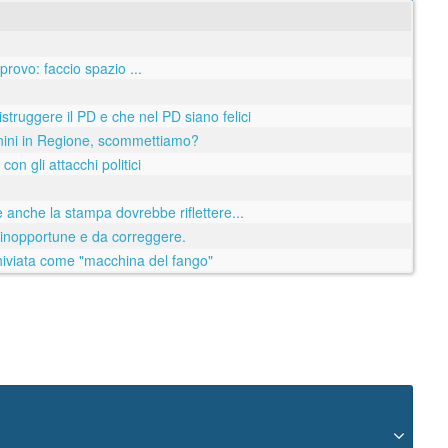
 provo: faccio spazio ...
struggere il PD e che nel PD siano felici
ionini in Regione, scommettiamo?
con gli attacchi politici
e anche la stampa dovrebbe riflettere...
 inopportune e da correggere.
chiviata come "macchina del fango"