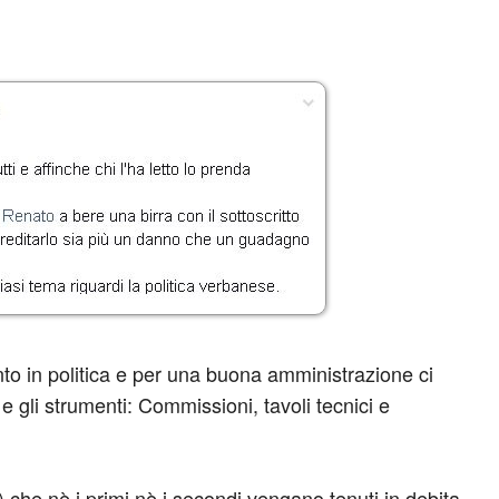
to in politica e per una buona amministrazione ci
 e gli strumenti: Commissioni, tavoli tecnici e
he nè i primi nè i secondi vengano tenuti in debita