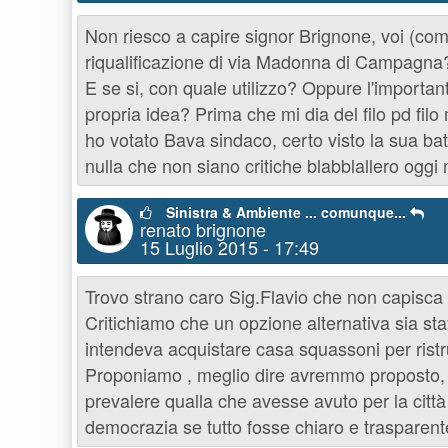
Non riesco a capire signor Brignone, voi (come
riqualificazione di via Madonna di Campagna?
E se si, con quale utilizzo? Oppure l'important
propria idea? Prima che mi dia del filo pd filo
ho votato Bava sindaco, certo visto la sua bat
nulla che non siano critiche blabblallero oggi
Sinistra & Ambiente ... comunque...
renato brignone
15 Luglio 2015 - 17:49
Trovo strano caro Sig.Flavio che non capisca la
Critichiamo che un opzione alternativa sia stat
intendeva acquistare casa squassoni per ristru
Proponiamo , meglio dire avremmo proposto, d
prevalere qualla che avesse avuto per la citt
democrazia se tutto fosse chiaro e trasparent