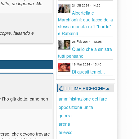
 tutto, un ingenuo. Ma
21 Ott 2024 - 14:26
Albertella e
Marchionini: due facce della
stessa moneta (e il "bordo"
icopre, falsando e
è Rabaini)
26 Feb 2014 - 12:05
Quello che a sinistra
tutti pensano
19 Mar 2024 - 13:40
Di questi tempi...
ULTIME RICERCHE
amministrazione del fare
e l'ho già detto: cane non
opposizione unita
guerra
arena
televco
iverse, che devono trovare