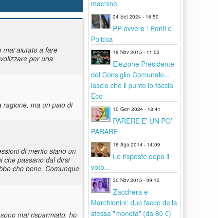
machine
24 Set 2024 - 16:50
PP ovvero : Ponti e
Politica
o mai aiutato a fare
18 Nov 2015 - 11:03
volizzare per una
Elezione Presidente
del Consiglio Comunale...
lascio che il punto lo faccia
Eco
a ragione, ma un paio di
10 Gen 2024 - 18:41
PARERE E’ UN PO’
PARARE
18 Ago 2014 - 14:09
lessioni di merito siano un
Le risposte dopo il
ni che passano dal dirsi
voto...
farebbe che bene. Comunque
30 Nov 2015 - 09:13
Zacchera e
Marchionini: due facce della
stessa "moneta" (da 80 €)
 sono mai risparmiato, ho