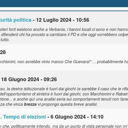
urità politica
- 12 Luglio 2024 - 10:56
teri forti esistono anche a Verbania, i baroni locali ci sono e non hann
difenderò chi ha provato a cambiare il PD e che oggi vorrebbero colpe
tutto.
:28
archionini, non avrebbe vinto manco Che Guevara!" ... probabilmente h
 18 Giugno 2024 - 09:26
o, la destra istituzionale è fuori dai giochi (e sarebbe il caso che le rif
io dell'opportunismo di sinistra è fuori dai giochi, con Marchionini e Rabai
screzione... e anche quì una analisi seria sui comportamenti tenuti non 
nza che vinca
brezza
vi propongo questa breve analisi.
.. Tempo di elezioni
- 6 Giugno 2024 - 14:10
 che, politicamente intendo, ma da un punto di vista personale non mi