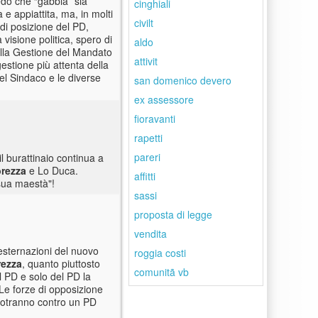
edo che “gabbia” sia
cinghiali
e appiattita, ma, in molti
civilt
e di posizione del PD,
visione politica, spero di
aldo
ella Gestione del Mandato
attivit
gestione più attenta della
del Sindaco e le diverse
san domenico devero
ex assessore
fioravanti
rapetti
pareri
l burattinaio continua a
brezza
e Lo Duca.
affitti
"sua maestà"!
sassi
proposta di legge
vendita
 esternazioni del nuovo
roggia costi
rezza
, quanto piuttosto
comunitã vb
l PD e solo del PD la
Le forze di opposizione
potranno contro un PD