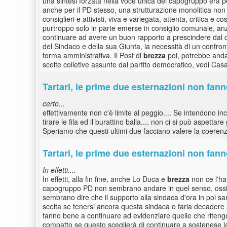
una sintesi forzata nella voce unica del capogruppo era pe
anche per il PD stesso, una strutturazione monolitica non 
consiglieri e attivisti, viva e variegata, attenta, critica e
purtroppo solo in parte emerse in consiglio comunale, anzi.
continuare ad avere un buon rapporto a prescindere dal di
del Sindaco e della sua Giunta, la necessità di un confront
forma amministrativa. Il Post di
brezza
poi, potrebbe andare
scelte colletive assunte dal partito democratico, vedi C
Tartari, le prime due esternazioni non fan
certo...
effettivamente non c'è limite al peggio.... Se intendono i
tirare le fila ed il burattino balla.... non ci si può aspett
Speriamo che questi ultimi due facciano valere la coerenza
Tartari, le prime due esternazioni non fan
In effetti....
In effetti, alla fin fine, anche Lo Duca e
brezza
non ce l'ha
capogruppo PD non sembrano andare in quel senso, ossia 
sembrano dire che il supporto alla sindaca d'ora in poi sar
scelta se tenersi ancora questa sindaca o farla decadere 
fanno bene a continuare ad evidenziare quelle che rite
compatto se questo sceglierà di continuare a sostenese 