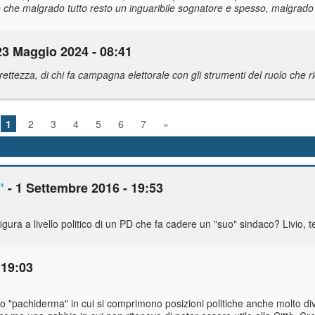
olo che malgrado tutto resto un inguaribile sognatore e spesso, malgrado
23 Maggio 2024 - 08:41
rettezza, di chi fa campagna elettorale con gli strumenti del ruolo che r
1
2
3
4
5
6
7
»
"
- 1 Settembre 2016 - 19:53
figura a livello politico di un PD che fa cadere un "suo" sindaco? Livio, t
 19:03
co "pachiderma" in cui si comprimono posizioni politiche anche molto d