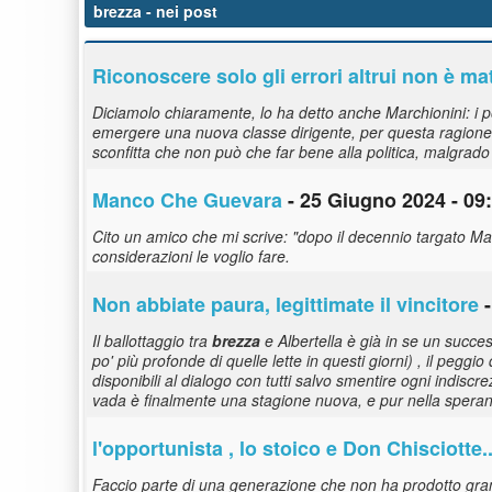
brezza
- nei post
Riconoscere solo gli errori altrui non è mat
Diciamolo chiaramente, lo ha detto anche Marchionini: i po
emergere una nuova classe dirigente, per questa ragione 
sconfitta che non può che far bene alla politica, malgrado 
Manco Che Guevara
- 25 Giugno 2024 - 09
Cito un amico che mi scrive: "dopo il decennio targato M
considerazioni le voglio fare.
Non abbiate paura, legittimate il vincitore
-
Il ballottaggio tra
brezza
e Albertella è già in se un success
po' più profonde di quelle lette in questi giorni) , il pegg
disponibili al dialogo con tutti salvo smentire ogni indi
vada è finalmente una stagione nuova, e pur nella spera
l'opportunista , lo stoico e Don Chisciotte.
Faccio parte di una generazione che non ha prodotto gran