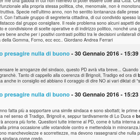
r me una gabbia in cui non ritenevo di poter essere utile alla Città. Cr
funzionale alla propria stessa politica, che, menomale, non è monotona 
 costruttiva. Specie nell'ultimo anno, non ho sentito lontananza dalle pres
 Con l'attuale gruppo di segreteria cittadina, di cui condivido spesso la 
stacco dal gruppo consigliare. Il reale problema sono alcuni aspetti d
o e condivisione di scelte operative e di indirizzo politico, nonché una 
 bene anche per i positivi contrasti politici tra le decisioni unilaterali 
asa della Gomma, Forno, ecc ecc.. Giordano Andrea Ferrari
no presagire nulla di buono
- 30 Gennaio 2016 - 15:39
ncensare le arroganze del sindaco, questo PD avrà vita breve... Quando i
are granchè. Tanto di cappello alla coerenza di Brignoli, Tradigo ed ora di
 anche in consiglio ed abbiano il coraggio di dire NO ai vari diktat di 
no presagire nulla di buono
- 30 Gennaio 2016 - 15:23
nno fatta più a sopportare una simile sindaca e sono sbottati; le prime
nel senso di Tradigo, Brignoli e, seppur tardivamente di Lo Duca e
b
à ancora più forte. Questioni tutte interne al PD, come è tutta interna a
alla prima occasione utile votandole contro e mettendola in minoranza.
ngono manchevolezze e scorrettezze, ma devono rassegnarsi che nulla 
la sindaca,come credo.