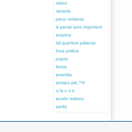
oldrini
variante
parco verbania
le parole sono importanti
svizzera
lidl quartiere pallanza
linea politica
popolo
fenice
smentita
sindaco piè„™é
ci fa o ci è
aurelio tedesco
sanita