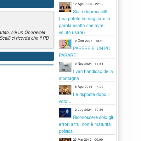
12 Ago 2025 - 22:09
Siete deprecabili!
(ma potete immaginare la
parola esatta che avrei
voluto usare)
rtito, c'è un Onorevole
Scalfi ci ricorda che il PD
10 Gen 2024 - 18:41
PARERE E’ UN PO’
PARARE
19 Nov 2024 - 11:54
I veri handicap della
montagna
18 Ago 2014 - 14:09
Le risposte dopo il
voto...
12 Lug 2024 - 10:56
Riconoscere solo gli
errori altrui non è maturità
politica
23 Mar 2012 - 00:00