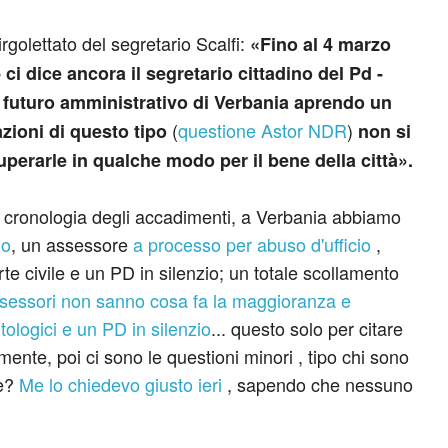
rgolettato del segretario Scalfi:
«Fino al 4 marzo
ci dice ancora il segretario cittadino del Pd -
futuro amministrativo di Verbania aprendo un
(
questione Astor NDR
)
zioni di questo tipo
non si
erarle in qualche modo per il bene della città».
 cronologia degli accadimenti, a Verbania abbiamo
io
, un assessore
a processo per abuso d'ufficio
,
e civile e un PD in silenzio; un totale scollamento
ssessori non sanno cosa fa la maggioranza e
ologici e un PD in silenzio
... questo solo per citare
nte, poi ci sono le questioni minori , tipo chi sono
hè?
Me lo chiedevo giusto ieri
, sapendo che nessuno