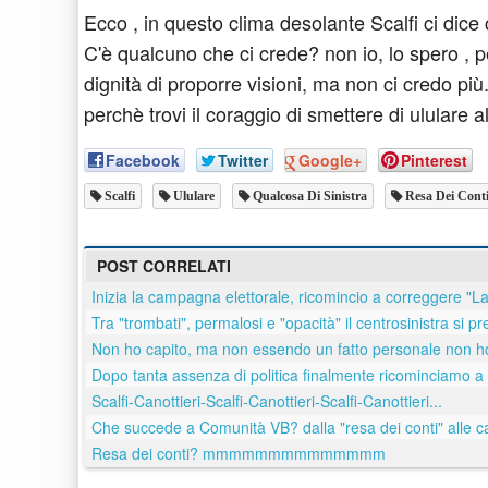
Ecco , in questo clima desolante Scalfi ci dice
C'è qualcuno che ci crede? non io, lo spero , p
dignità di proporre visioni, ma non ci credo più.
perchè trovi il coraggio di smettere di ululare al
Facebook
Twitter
Google+
Pinterest
Scalfi
Ululare
Qualcosa Di Sinistra
Resa Dei Cont
POST CORRELATI
Inizia la campagna elettorale, ricomincio a correggere "
Tra "trombati", permalosi e "opacità" il centrosinistra si p
Non ho capito, ma non essendo un fatto personale non h
Dopo tanta assenza di politica finalmente ricominciamo a 
Scalfi-Canottieri-Scalfi-Canottieri-Scalfi-Canottieri...
Che succede a Comunità VB? dalla "resa dei conti" alle ca
Resa dei conti? mmmmmmmmmmmmmm