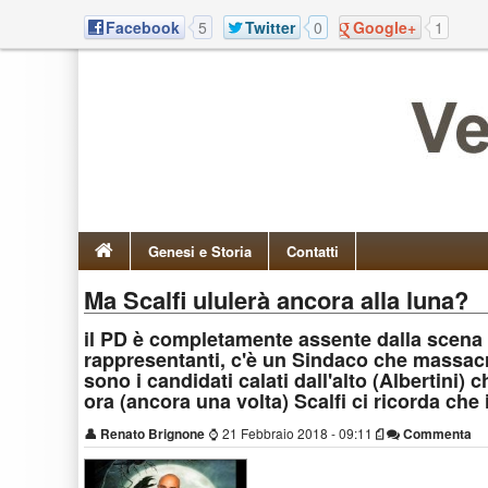
Facebook
5
Twitter
0
Google+
1
Genesi e Storia
Contatti
Ma Scalfi ululerà ancora alla luna?
il PD è completamente assente dalla scena p
rappresentanti, c'è un Sindaco che massacra 
sono i candidati calati dall'alto (Albertini) c
ora (ancora una volta) Scalfi ci ricorda che
👤
Renato Brignone
⌚
21 Febbraio 2018 - 09:11
Commenta