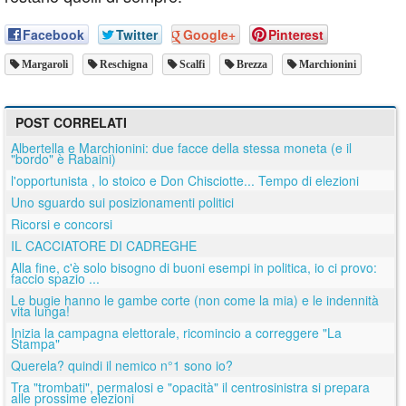
Facebook
Twitter
Google+
Pinterest
Margaroli
Reschigna
Scalfi
Brezza
Marchionini
POST CORRELATI
Albertella e Marchionini: due facce della stessa moneta (e il
"bordo" è Rabaini)
l'opportunista , lo stoico e Don Chisciotte... Tempo di elezioni
Uno sguardo sui posizionamenti politici
Ricorsi e concorsi
IL CACCIATORE DI CADREGHE
Alla fine, c'è solo bisogno di buoni esempi in politica, io ci provo:
faccio spazio ...
Le bugie hanno le gambe corte (non come la mia) e le indennità
vita lunga!
Inizia la campagna elettorale, ricomincio a correggere "La
Stampa"
Querela? quindi il nemico n°1 sono io?
Tra "trombati", permalosi e "opacità" il centrosinistra si prepara
alle prossime elezioni