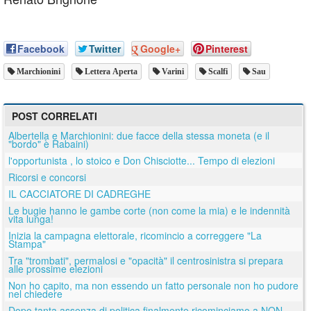
Facebook
Twitter
Google+
Pinterest
Marchionini
Lettera Aperta
Varini
Scalfi
Sau
POST CORRELATI
Albertella e Marchionini: due facce della stessa moneta (e il
"bordo" è Rabaini)
l'opportunista , lo stoico e Don Chisciotte... Tempo di elezioni
Ricorsi e concorsi
IL CACCIATORE DI CADREGHE
Le bugie hanno le gambe corte (non come la mia) e le indennità
vita lunga!
Inizia la campagna elettorale, ricomincio a correggere "La
Stampa"
Tra "trombati", permalosi e "opacità" il centrosinistra si prepara
alle prossime elezioni
Non ho capito, ma non essendo un fatto personale non ho pudore
nel chiedere
Dopo tanta assenza di politica finalmente ricominciamo a NON