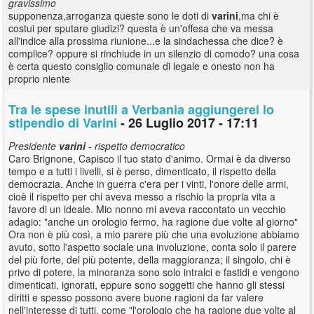
gravissimo
supponenza,arroganza queste sono le doti di
varini
,ma chi è
costui per sputare giudizi? questa è un'offesa che va messa
all'indice alla prossima riunione...e la sindachessa che dice? è
complice? oppure si rinchiude in un silenzio di comodo? una cosa
è certa questo consiglio comunale di legale e onesto non ha
proprio niente
Tra le spese inutili a Verbania aggiungerei lo
stipendio di Varini
- 26 Luglio 2017 - 17:11
Presidente
varini
- rispetto democratico
Caro Brignone, Capisco il tuo stato d'animo. Ormai è da diverso
tempo e a tutti i livelli, si è perso, dimenticato, il rispetto della
democrazia. Anche in guerra c'era per i vinti, l'onore delle armi,
cioè il rispetto per chi aveva messo a rischio la propria vita a
favore di un ideale. Mio nonno mi aveva raccontato un vecchio
adagio: "anche un orologio fermo, ha ragione due volte al giorno"
Ora non è più così, a mio parere più che una evoluzione abbiamo
avuto, sotto l'aspetto sociale una involuzione, conta solo il parere
del più forte, del più potente, della maggioranza; il singolo, chi è
privo di potere, la minoranza sono solo intralci e fastidi e vengono
dimenticati, ignorati, eppure sono soggetti che hanno gli stessi
diritti e spesso possono avere buone ragioni da far valere
nell'interesse di tutti, come "l'orologio che ha ragione due volte al