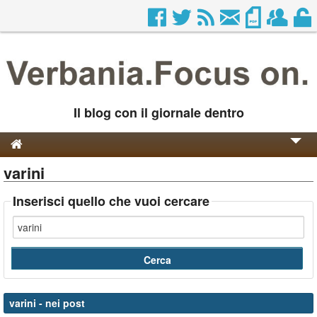
Il blog con il giornale dentro
varini
Genesi e Storia
Contatti
Inserisci quello che vuoi cercare
varini
- nei post