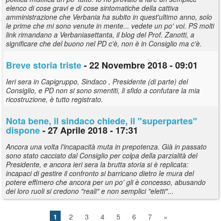
elenco di cose gravi e di cose sintomatiche della cattiva
amministrazione che Verbania ha subito in quest'ultimo anno, solo
le prime che mi sono venute in mente... vedete un po' voi. PS molti
link rimandano a Verbaniasettanta, il blog del Prof. Zanotti, a
significare che del buono nel PD c'è, non è in Consiglio ma c'è.
Breve storia triste
- 22 Novembre 2018 - 09:01
Ieri sera in Capigruppo, Sindaco , Presidente (di parte) del
Consiglio, e PD non si sono smentiti, li sfido a confutare la mia
ricostruzione, è tutto registrato.
Nota bene, il sindaco chiede, il "superpartes"
dispone
- 27 Aprile 2018 - 17:31
Ancora una volta l'incapacità muta in prepotenza. Già in passato
sono stato cacciato dal Consiglio per colpa della parzialità del
Presidente, e ancora ieri sera la brutta storia si è replicata:
incapaci di gestire il confronto si barricano dietro le mura del
potere effimero che ancora per un po' gli è concesso, abusando
dei loro ruoli si credono "reali" e non semplici "eletti"...
1
2
3
4
5
6
7
»