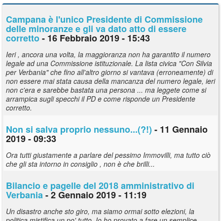
Campana è l'unico Presidente di Commissione
delle minoranze e gli va dato atto di essere
corretto
- 16 Febbraio 2019 - 15:43
Ieri , ancora una volta, la maggioranza non ha garantito il numero
legale ad una Commissione istituzionale. La lista civica "Con Silvia
per Verbania" che fino all'altro giorno si vantava (erroneamente) di
non essere mai stata causa della mancanza del numero legale, ieri
non c'era e sarebbe bastata una persona ... ma leggete come si
arrampica sugli specchi il PD e come risponde un Presidente
corretto.
Non si salva proprio nessuno...(?!)
- 11 Gennaio
2019 - 09:33
Ora tutti giustamente a parlare del pessimo Immovilli, ma tutto ciò
che gli sta intorno in consiglio , non è che brilli...
Bilancio e pagelle del 2018 amministrativo di
Verbania
- 2 Gennaio 2019 - 11:19
Un disastro anche sto giro, ma siamo ormai sotto elezioni, la
politica mistifica un po' tutto. Io ho provato a fare un semplice