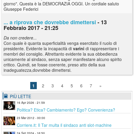
giorno". Questa è la DEMOCRAZIA OGGI. Un cordiale saluto
Giuseppe Federici
... a riprova che dovrebbe dimettersi
- 13
Febbraio 2017 - 21:25
Da non credere...
Con quale è quanta superficialità venga esercitato il ruolo di
presidente. Evidente la incapacità di
varini
di rappresentare i
membri del consiglio. Altrettanto evidente la sua obbedienza
unicamente al sindaco, senza saper manifestare alcuno spirito
critico. Quindi, se fosse coerente, preso atto della sua
inadeguatezza,dovrebbe dimettersi.
1
2
3
4
5
6
7
»
PIÙ LETTE
16 Apr 2026 - 21:59
Politica? Etica? Cambiamento? Ego? Convenienza?
23 Mar 2012 - 00:00
Corriere.it: Il Tar multa il sindaco anti slot-machine
24 Set 2024 - 16:50