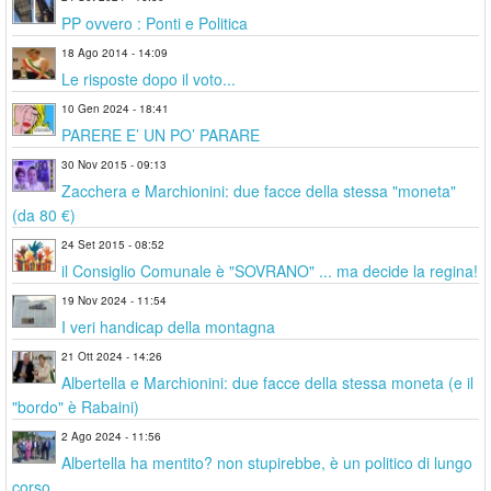
PP ovvero : Ponti e Politica
18 Ago 2014 - 14:09
Le risposte dopo il voto...
10 Gen 2024 - 18:41
PARERE E’ UN PO’ PARARE
30 Nov 2015 - 09:13
Zacchera e Marchionini: due facce della stessa "moneta"
(da 80 €)
24 Set 2015 - 08:52
il Consiglio Comunale è "SOVRANO" ... ma decide la regina!
19 Nov 2024 - 11:54
I veri handicap della montagna
21 Ott 2024 - 14:26
Albertella e Marchionini: due facce della stessa moneta (e il
"bordo" è Rabaini)
2 Ago 2024 - 11:56
Albertella ha mentito? non stupirebbe, è un politico di lungo
corso.