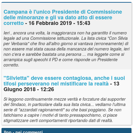
Campana è l'unico Presidente di Commissione
delle minoranze e gli va dato atto di essere
corretto
- 16 Febbraio 2019 - 15:43
Ieri , ancora una volta, la maggioranza non ha garantito il numero
legale ad una Commissione istituzionale. La lista civica "Con Silvia
per Verbania" che fino all'altro giorno si vantava (erroneamente) di
non essere mai stata causa della mancanza del numero legale, ieri
non c'era e sarebbe bastata una persona ... ma leggete come si
arrampica sugli specchi il PD e come risponde un Presidente
corretto.
"Silvietta" deve essere contagiosa, anche i suoi
tifosi perseverano nel mistificare la realtà
- 13
Giugno 2018 - 12:26
Si leggono continuamente mezze verità e forzature dai supporter
del Sindaco, in particolare dalla sua lista civica... vediamo l'ultima
serie di "azzardati ragionamenti" su che basi poggiano. Se non
fatichiamo a capire i motivi di tanto pressapochismo, ci piace
stigmatizzare certi comportamenti riportando dati di realtà.
llpp
- nei commenti