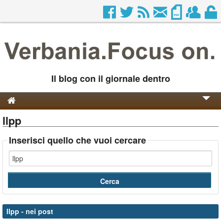
Il blog con il giornale dentro
llpp
Genesi e Storia
Contatti
Inserisci quello che vuoi cercare
llpp
- nei post