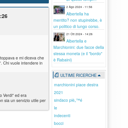
2 Ago 2024 - 11:56
Albertella ha
0:26
mentito? non stupirebbe, è
un politico di lungo corso.
21 Ott 2024 - 14:26
Albertella e
Marchionini: due facce della
stessa moneta (e il "bordo"
 stoppava e mi diceva che
è Rabaini)
. Chi vuole intendere in
ULTIME RICERCHE
marchionini piace destra
2021
o Verdi" ed era
sindaco piè„™é
 sia un servizio utile per
le
indecenti
bocci