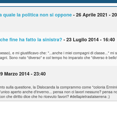
la quale la politica non si oppone
- 26 Aprile 2021 - 2
che fine ha fatto la sinistra?
- 23 Luglio 2014 - 16:40
so), e mi giustificavo che: "...anche i miei compagni di classe..." mi
pagni. Sono nato "diverso" e col tempo ho imparato che "diverso è bello"
29 Marzo 2014 - 23:40
mento sulla questione, la Dislocanda la comprammo come "colonia Ermini
 l'unico aperto anche d'inverno... pensa non ci lavori nessuno? pensa non
on che diritto dice che ho ricevuto favori? #dellapietrastaiserena ;)