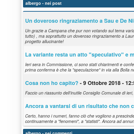
albergo
- nei post
Un doveroso ringraziamento a Sau e De Ni
Un grazie a Campana che pur non votando sul tema variante
tutto) , ma soprattutto un doveroso ringraziamento a Lau
progetto allucinante!
La variante resta un atto "speculativo" e
Ieri sera in Commissione, ci sono stati chiarimenti e conf
prima conferma è che la "speculazione" in via alla Bolla n
Cosa non ho capito?
- 9 Ottobre 2018 - 12
Faccio un riassunto dell'inutile Consiglio Comunale di ieri
Ancora a vantarsi di un risultato che non c
Certo, hanno i numeri, fanno ciò che vogliono a prescinder
continuamente a "fenomeni", a "statisti". Ancora ad annun
albergo
- nei commenti