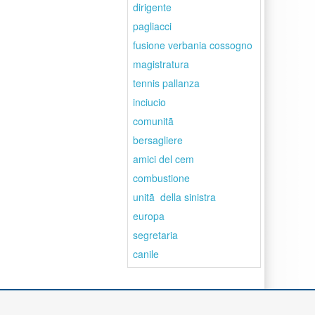
dirigente
pagliacci
fusione verbania cossogno
magistratura
tennis pallanza
inciucio
comunitã
bersagliere
amici del cem
combustione
unitã della sinistra
europa
segretaria
canile