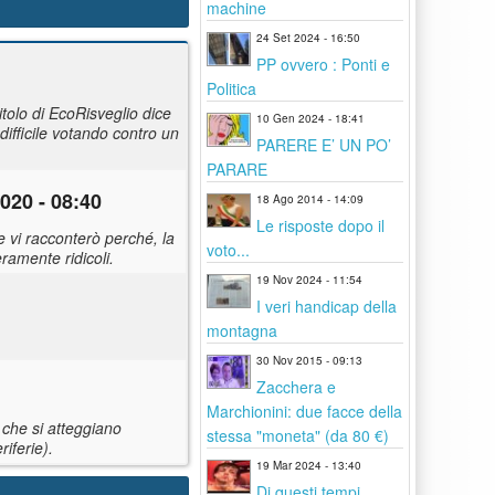
machine
24 Set 2024 - 16:50
PP ovvero : Ponti e
Politica
tolo di EcoRisveglio dice
10 Gen 2024 - 18:41
ifficile votando contro un
PARERE E’ UN PO’
PARARE
020 - 08:40
18 Ago 2014 - 14:09
Le risposte dopo il
e vi racconterò perché, la
voto...
ramente ridicoli.
19 Nov 2024 - 11:54
I veri handicap della
montagna
30 Nov 2015 - 09:13
Zacchera e
Marchionini: due facce della
 che si atteggiano
stessa "moneta" (da 80 €)
iferie).
19 Mar 2024 - 13:40
Di questi tempi...