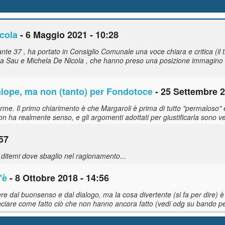
cola
- 6 Maggio 2021 - 10:28
 37 , ha portato in Consiglio Comunale una voce chiara e critica (il ti
ra Sau e Michela De Nicola , che hanno preso una posizione immagino d
 miope, ma non (tanto) per Fondotoce
- 25 Settembre 2
erme. Il primo chiarimento è che Margaroli è prima di tutto "permaloso" 
on ha realmente senso, e gli argomenti adottati per giustificarla sono ve
:57
, ditemi dove sbaglio nel ragionamento...
'è
- 8 Ottobre 2018 - 14:56
e dal buonsenso e dal dialogo, ma la cosa divertente (si fa per dire) è
ciare come fatto ciò che non hanno ancora fatto (vedi odg su bando per