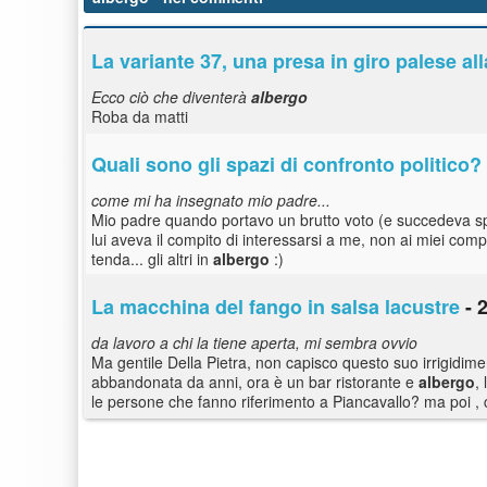
La variante 37, una presa in giro palese al
Ecco ciò che diventerà
albergo
Roba da matti
Quali sono gli spazi di confronto politico? 
come mi ha insegnato mio padre...
Mio padre quando portavo un brutto voto (e succedeva spes
lui aveva il compito di interessarsi a me, non ai miei com
tenda... gli altri in
albergo
:)
La macchina del fango in salsa lacustre
- 
da lavoro a chi la tiene aperta, mi sembra ovvio
Ma gentile Della Pietra, non capisco questo suo irrigidi
abbandonata da anni, ora è un bar ristorante e
albergo
,
le persone che fanno riferimento a Piancavallo? ma poi , c