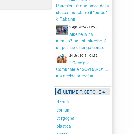
Marchionini: due facce della
stessa moneta (e il "bordo"
è Rabaini)
2 Ago 2024 - 11:56
Albertella ha
mentito? non stupirebbe, è
un politico di lungo corso.
24 Set 2015 - 08:52
il Consiglio
Comunale è "SOVRANO" ...
ma decide la regina!
ULTIME RICERCHE
rizzatik
comunit
vergogna
plastica