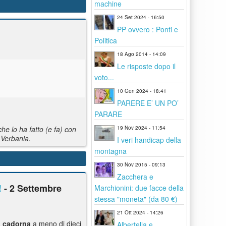
machine
24 Set 2024 - 16:50
PP ovvero : Ponti e
Politica
18 Ago 2014 - 14:09
Le risposte dopo il
voto...
10 Gen 2024 - 18:41
PARERE E’ UN PO’
PARARE
19 Nov 2024 - 11:54
e lo ha fatto (e fa) con
 Verbania.
I veri handicap della
montagna
30 Nov 2015 - 09:13
Zacchera e
!
- 2 Settembre
Marchionini: due facce della
stessa "moneta" (da 80 €)
21 Ott 2024 - 14:26
a
cadorna
a meno di dieci
Albertella e