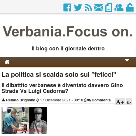
Il blog con il giornale dentro
La politica si scalda solo sui "feticci"
Genesi e Storia
Il dibattito verbanese è diventato davvero Gino
Contatti
Strada Vs Luigi Cadorna?
👤
Renato Brignone
⌚
17 Dicembre 2021 - 09:18
Commenta
+
a-