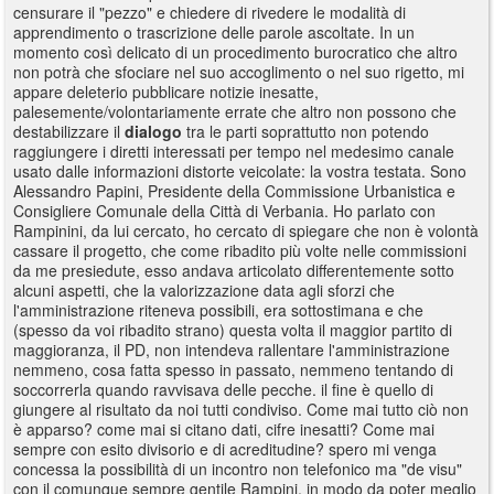
censurare il "pezzo" e chiedere di rivedere le modalità di
apprendimento o trascrizione delle parole ascoltate. In un
momento così delicato di un procedimento burocratico che altro
non potrà che sfociare nel suo accoglimento o nel suo rigetto, mi
appare deleterio pubblicare notizie inesatte,
palesemente/volontariamente errate che altro non possono che
destabilizzare il
dialogo
tra le parti soprattutto non potendo
raggiungere i diretti interessati per tempo nel medesimo canale
usato dalle informazioni distorte veicolate: la vostra testata. Sono
Alessandro Papini, Presidente della Commissione Urbanistica e
Consigliere Comunale della Città di Verbania. Ho parlato con
Rampinini, da lui cercato, ho cercato di spiegare che non è volontà
cassare il progetto, che come ribadito più volte nelle commissioni
da me presiedute, esso andava articolato differentemente sotto
alcuni aspetti, che la valorizzazione data agli sforzi che
l'amministrazione riteneva possibili, era sottostimana e che
(spesso da voi ribadito strano) questa volta il maggior partito di
maggioranza, il PD, non intendeva rallentare l'amministrazione
nemmeno, cosa fatta spesso in passato, nemmeno tentando di
soccorrerla quando ravvisava delle pecche. il fine è quello di
giungere al risultato da noi tutti condiviso. Come mai tutto ciò non
è apparso? come mai si citano dati, cifre inesatti? Come mai
sempre con esito divisorio e di acreditudine? spero mi venga
concessa la possibilità di un incontro non telefonico ma "de visu"
con il comunque sempre gentile Rampini, in modo da poter meglio