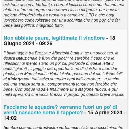
esistono anche a Verbania, i baroni locali ci sono e non hanno mai
aiutato a fare emergere una nuova classe dirigente, per questa
ragione difenderò chi ha provato a cambiare il PD e che oggi
vorrebbero colpevolizzare per una sconfitta che non può che far
bene alla politica, malgrado tutto.
Non abbiate paura, legittimate il vincitore
- 18
Giugno 2024 - 09:26
Il ballottaggio tra Brezza e Albertella è già in se un successo, la
destra istituzionale è fuori dai giochi (e sarebbe il caso che le
riflessioni di merito siano un po' più profonde di quelle lette in
questi giorni) , il peggio dell'opportunismo di sinistra è fuori dai
giochi, con Marchionini e Rabaini che passano dal dirsi disponibili
al
dialogo
con tutti salvo smentire ogni indiscrezione... e anche
quì una analisi seria sui comportamenti tenuti non farebbe che
bene. Comunque vada è finalmente una stagione nuova, e pur
nella speranza che vinca Brezza vi propongo questa breve analisi.
Facciamo le squadre? verranno fuori un po' di
verità nascoste sotto il tappeto?
- 15 Aprile 2024 -
14:02
Sembra che nel centrosinistra verbanese ci sia una discriminante: