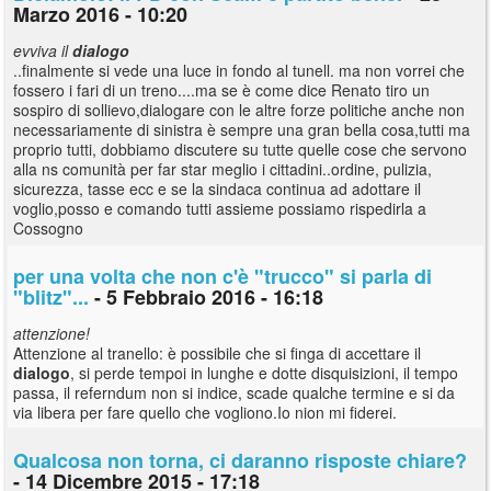
Marzo 2016 - 10:20
evviva il
dialogo
..finalmente si vede una luce in fondo al tunell. ma non vorrei che
fossero i fari di un treno....ma se è come dice Renato tiro un
sospiro di sollievo,dialogare con le altre forze politiche anche non
necessariamente di sinistra è sempre una gran bella cosa,tutti ma
proprio tutti, dobbiamo discutere su tutte quelle cose che servono
alla ns comunità per far star meglio i cittadini..ordine, pulizia,
sicurezza, tasse ecc e se la sindaca continua ad adottare il
voglio,posso e comando tutti assieme possiamo rispedirla a
Cossogno
per una volta che non c'è "trucco" si parla di
"blitz"...
- 5 Febbraio 2016 - 16:18
attenzione!
Attenzione al tranello: è possibile che si finga di accettare il
dialogo
, si perde tempoi in lunghe e dotte disquisizioni, il tempo
passa, il referndum non si indice, scade qualche termine e si da
via libera per fare quello che vogliono.Io nion mi fiderei.
Qualcosa non torna, ci daranno risposte chiare?
- 14 Dicembre 2015 - 17:18