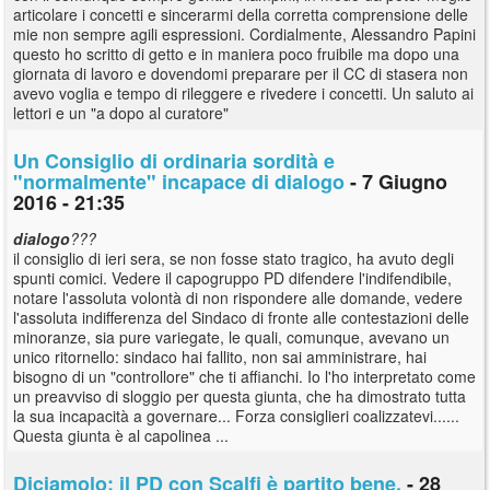
articolare i concetti e sincerarmi della corretta comprensione delle
mie non sempre agili espressioni. Cordialmente, Alessandro Papini
questo ho scritto di getto e in maniera poco fruibile ma dopo una
giornata di lavoro e dovendomi preparare per il CC di stasera non
avevo voglia e tempo di rileggere e rivedere i concetti. Un saluto ai
lettori e un "a dopo al curatore"
Un Consiglio di ordinaria sordità e
"normalmente" incapace di dialogo
- 7 Giugno
2016 - 21:35
dialogo
???
il consiglio di ieri sera, se non fosse stato tragico, ha avuto degli
spunti comici. Vedere il capogruppo PD difendere l'indifendibile,
notare l'assoluta volontà di non rispondere alle domande, vedere
l'assoluta indifferenza del Sindaco di fronte alle contestazioni delle
minoranze, sia pure variegate, le quali, comunque, avevano un
unico ritornello: sindaco hai fallito, non sai amministrare, hai
bisogno di un "controllore" che ti affianchi. Io l'ho interpretato come
un preavviso di sloggio per questa giunta, che ha dimostrato tutta
la sua incapacità a governare... Forza consiglieri coalizzatevi......
Questa giunta è al capolinea ...
Diciamolo: il PD con Scalfi è partito bene.
- 28