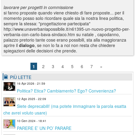
lavorare per progetti in commissione
si fanno proposte quando viene chiesto di fare proposte... per il
momento posso solo ricordare quale sia la nostra linea politica,
sempre la stessa: "progettazione partecipata"
http://www.unaverbaniapossibile.it/n61395-un-nuovo-progetto-per-
verbania-con-carlo-bava-sindaco.htm su natale , capodanno,
palazzo pretorio tante cose erano possibili, sta alla maggioranza
aprire il
dialogo
, se non lo fa a noi non resta che chiedere
spiegazioni delle decisioni che prende.
1
2
3
4
5
6
7
»
PIÙ LETTE
16 Apr 2026 - 21:59
Politica? Etica? Cambiamento? Ego? Convenienza?
12 Ago 2025 - 22:09
Siete deprecabili! (ma potete immaginare la parola esatta
che avrei voluto usare)
10 Gen 2024 - 18:41
PARERE E’ UN PO’ PARARE