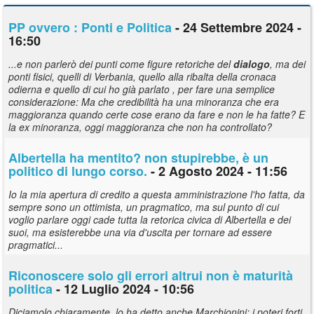
PP ovvero : Ponti e Politica
- 24 Settembre 2024 -
16:50
...e non parlerò dei punti come figure retoriche del
dialogo
, ma dei
ponti fisici, quelli di Verbania, quello alla ribalta della cronaca
odierna e quello di cui ho già parlato , per fare una semplice
considerazione: Ma che credibilità ha una minoranza che era
maggioranza quando certe cose erano da fare e non le ha fatte? E
la ex minoranza, oggi maggioranza che non ha controllato?
Albertella ha mentito? non stupirebbe, è un
politico di lungo corso.
- 2 Agosto 2024 - 11:56
Io la mia apertura di credito a questa amministrazione l'ho fatta, da
sempre sono un ottimista, un pragmatico, ma sul punto di cui
voglio parlare oggi cade tutta la retorica civica di Albertella e dei
suoi, ma esisterebbe una via d'uscita per tornare ad essere
pragmatici...
Riconoscere solo gli errori altrui non è maturità
politica
- 12 Luglio 2024 - 10:56
Diciamolo chiaramente, lo ha detto anche Marchionini: i poteri forti