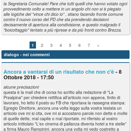
la Segretaria Comunale! Pare che tutti quelli che hanno votato ogni
provvedimento volto a mettere in un angolo chi non si è piegato
alle logiche del "vince chi dico io" , stiano facendo fronte comune
contro il nuovo corso del PD che sta prendendo decisioni
decisamente di apertura alla condivisione, e questo malgrado il
"boicottaggio" tentato a più riprese e da più fronti contro Brezza.
1
2
3
4
5
6
7
»
dialogo
- nei commenti
Ancora a vantarsi di un risultato che non c'è
- 8
Ottobre 2018 - 17:50
alcune precisazioni
questa è la mail che di corsa ho scritto alla redazione di "La
Prealpina" per chiedere rettifica all'articolo non appena, finito di
lavorare, ho letto il posto su FB che riportava la rassegna stampa:
Egregio Direttore, ancora una volta leggo sulla vostra testata un
articolo ove mi si cita, ove mi si accostano parole non dette e molte
di quelle dette, mal capite o mal riportate. mi riferisto al vostro
articolo intitolato "L'ex cinema di pallanza diventa hotel a tre stelle"
a firma Mauro Rampinini. ancora una volta mi vedo costretto a