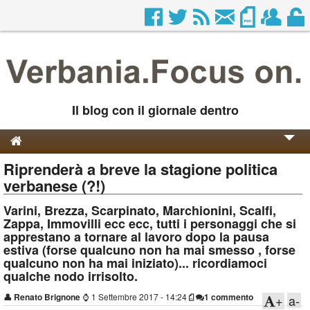
Il blog con il giornale dentro
Riprenderà a breve la stagione politica
Genesi e Storia
verbanese (?!)
Contatti
Varini, Brezza, Scarpinato, Marchionini, Scalfi,
Zappa, Immovilli ecc ecc, tutti i personaggi che si
apprestano a tornare al lavoro dopo la pausa
estiva (forse qualcuno non ha mai smesso , forse
qualcuno non ha mai iniziato)... ricordiamoci
qualche nodo irrisolto.
👤
Renato Brignone
⌚
1 Settembre 2017 - 14:24
1 commento
+
a-