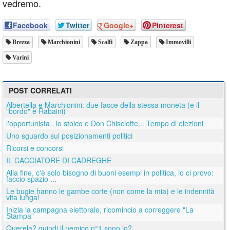
vedremo.
Facebook
Twitter
Google+
Pinterest
Brezza
Marchionini
Scalfi
Zappa
Immovilli
Varini
POST CORRELATI
Albertella e Marchionini: due facce della stessa moneta (e il
"bordo" è Rabaini)
l'opportunista , lo stoico e Don Chisciotte... Tempo di elezioni
Uno sguardo sui posizionamenti politici
Ricorsi e concorsi
IL CACCIATORE DI CADREGHE
Alla fine, c'è solo bisogno di buoni esempi in politica, io ci provo:
faccio spazio ...
Le bugie hanno le gambe corte (non come la mia) e le indennità
vita lunga!
Inizia la campagna elettorale, ricomincio a correggere "La
Stampa"
Querela? quindi il nemico n°1 sono io?