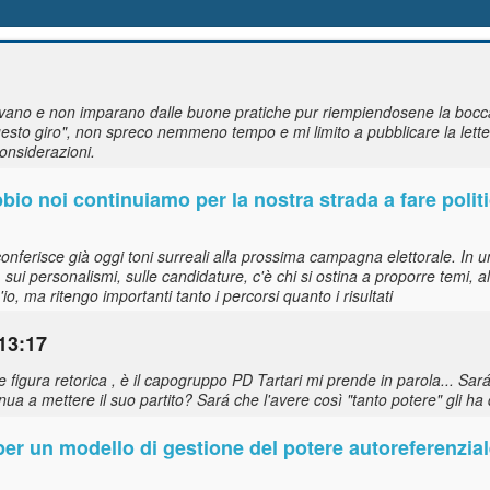
vano e non imparano dalle buone pratiche pur riempiendosene la bocca,
questo giro", non spreco nemmeno tempo e mi limito a pubblicare la letter
considerazioni.
bbio noi continuiamo per la nostra strada a fare polit
nferisce già oggi toni surreali alla prossima campagna elettorale. In un 
 sui personalismi, sulle candidature, c'è chi si ostina a proporre temi, a
, ma ritengo importanti tanto i percorsi quanto i risultati
13:17
figura retorica , è il capogruppo PD Tartari mi prende in parola... Sar
ua a mettere il suo partito? Sará che l'avere così "tanto potere" gli ha 
er un modello di gestione del potere autoreferenzia