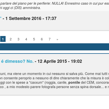
parlare del piano per le periferie: NULLA! Ennesimo caso in cui pur ess
i oggi ci (DIS) amministra.
"
- 1 Settembre 2016 - 17:37
1
2
3
4
5
6
7
»
i é dimesso? No.
- 12 Aprile 2015 - 19:02
lcuni, ma viene un momento in cui nessuno si salva più. Come mai tutti
non consente peroprio a nessuno di dire chiaramente che la misura è c
oggi con le spese a "caxxum" (roggia, canile,
pontile
del CEM, concorso
ritico , a mio modesto parere fotografa persone senza spina dorsale... e n