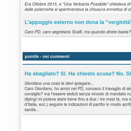
Era Ottobre 2015, e "Una Verbania Possibile" chiedeva di 
dalle polemiche si sperimentava la chiusura ermetica di ch
L'appoggio esterno non dona la "verginità
Caro PD, caro segretario Scalfi, ma quando direte basta?
pontile
- nei commenti
Ha sbagliato? Si. Ha chiesto scusa? No. S
Giordano una cosa le devi spiegare...
Caro Giordano, ho amici nel PD, conosco il travaglio di a
consiglio? ma l'essere seduti senza vincolo di mandato 
dipingi mi poteva stare bene fino a due / tre mesi fa, ma 
d'Italia, ecc.) seguire le indicazioni di partito in modo ac
sanità...