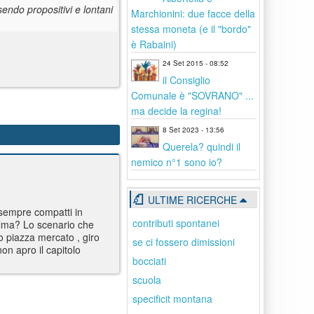
endo propositivi e lontani
Marchionini: due facce della
stessa moneta (e il "bordo"
è Rabaini)
24 Set 2015 - 08:52
il Consiglio
Comunale è "SOVRANO" ...
ma decide la regina!
8 Set 2023 - 13:56
Querela? quindi il
nemico n°1 sono io?
ULTIME RICERCHE
 sempre compatti in
contributi spontanei
olma? Lo scenario che
 piazza mercato , giro
se ci fossero dimissioni
on apro il capitolo
bocciati
scuola
specificit montana