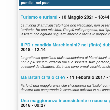
pontile
- nei post
Turismo e turismi
- 18 Maggio 2021 - 18:44
La miopia di amministratori che non viaggiano, non osser
territorio. Ho una mia idea, l'ho più volte proposta, ma "
lasciare che ognuno si guardi attorno e faccia le proprie 
Il PD ricandida Marchionini? nel (finto) du
2018 - 12:14
La grottesca questione della candidatura di Marchionini, co
non è più sui temi cittadini ma si è spostata sulle persone,
questioni da dibattere. Sarà che sono ormai vecchio anch'io
MaTartari ci fa o ci é?
- 11 Febbraio 2017 - 
Parlo di una maggioranza che si comporta da "bullo" come 
davvero non comprende la situazione delicata in cui contin
Una maggioranza inconsistente e nausea p
2016 - 09:27