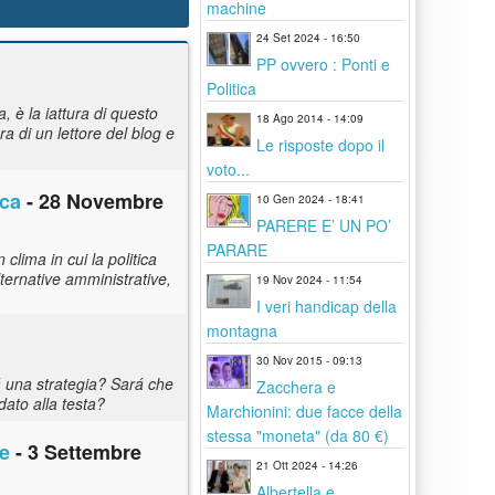
machine
24 Set 2024 - 16:50
PP ovvero : Ponti e
Politica
 è la iattura di questo
18 Ago 2014 - 14:09
a di un lettore del blog e
Le risposte dopo il
voto...
ica
- 28 Novembre
10 Gen 2024 - 18:41
PARERE E’ UN PO’
PARARE
clima in cui la politica
lternative amministrative,
19 Nov 2024 - 11:54
I veri handicap della
montagna
30 Nov 2015 - 09:13
á una strategia? Sará che
Zacchera e
dato alla testa?
Marchionini: due facce della
stessa "moneta" (da 80 €)
le
- 3 Settembre
21 Ott 2024 - 14:26
Albertella e