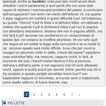
sparargli, anche se
bambini
. cosa può fare monti se poi deve
chiedere i voti in parlamento a quei partiti che non sono stati
capaci di risolvere i macroscopici problemi del paese, a cominciare
dall'occupazione? non entro nel merito dell'articolo 18, ma quanto
è stato raggiunto ieri metterà in grave difficoltà il pd. nel frattempo,
su questa "riforma" il pdl fa festa e si dichiara felice. ero abituato a
vedere che quando il pdl si dichiarava felice il pd non lo seguiva
con altrettanto entusiasmo, diciamo che non lo seguiva affatto. ora
che farà il pd? secondo me cercheranno un compromesso di
questo tipo: noi votiamo la modifica all'articolo 18 con tutto quel
che segue se voi votate la legge sulla corruzione e se si rivede la
rai . siccome questo sarà molto difficile, trovo che per monti si
inauguri un percorso molto in salita. il bene del paese? sappiamo
cosa andrebbe fatto, ma nessuno, neppure monti, lo farà. al
momento del voto i franchi tiratori faranno il tiro al piccione,
dall'una e dall'altra parte. e non sapremo mai chi avrà affossato
monti. oppure si andrà avanti per decreti. infine, perché mai chi ci
ha condotto in questo periglio dovrebbe tirarci fuori? non
basterebbe neppure un triunvirato, annuncio certo e tradizionale,
come quello odierno, di future tirannie. ciao
1
2
3
4
5
6
7
»
PIÙ LETTE