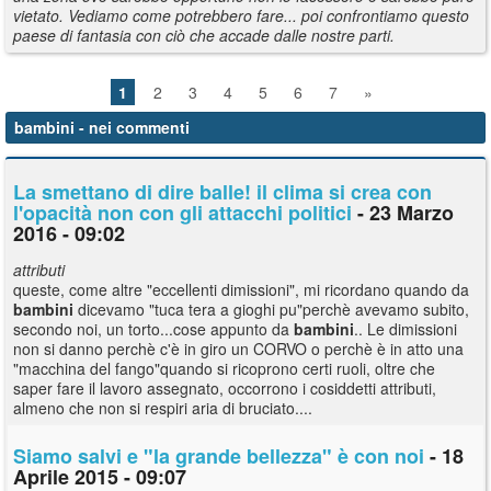
vietato. Vediamo come potrebbero fare... poi confrontiamo questo
paese di fantasia con ciò che accade dalle nostre parti.
1
2
3
4
5
6
7
»
bambini
- nei commenti
La smettano di dire balle! il clima si crea con
l'opacità non con gli attacchi politici
- 23 Marzo
2016 - 09:02
attributi
queste, come altre "eccellenti dimissioni", mi ricordano quando da
bambini
dicevamo "tuca tera a gioghi pu"perchè avevamo subito,
secondo noi, un torto...cose appunto da
bambini
.. Le dimissioni
non si danno perchè c'è in giro un CORVO o perchè è in atto una
"macchina del fango"quando si ricoprono certi ruoli, oltre che
saper fare il lavoro assegnato, occorrono i cosiddetti attributi,
almeno che non si respiri aria di bruciato....
Siamo salvi e "la grande bellezza" è con noi
- 18
Aprile 2015 - 09:07