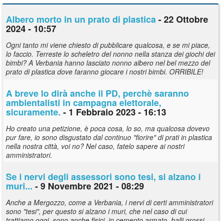
Albero morto in un prato di plastica
- 22 Ottobre
2024 - 10:57
Ogni tanto mi viene chiesto di pubblicare qualcosa, e se mi piace,
lo faccio. Terreste lo scheletro del nonno nella stanza dei giochi dei
bimbi? A Verbania hanno lasciato nonno albero nel bel mezzo del
prato di plastica dove faranno giocare i nostri bimbi. ORRIBILE!
A breve lo dirà anche il PD, perchè saranno
ambientalisti in campagna elettorale,
sicuramente.
- 1 Febbraio 2023 - 16:13
Ho creato una petizione, è poca cosa, lo so, ma qualcosa dovevo
pur fare, io sono disgustato dal continuo "fiorire" di prati in plastica
nella nostra città, voi no? Nel caso, fatelo sapere ai nostri
amministratori.
Se i nervi degli assessori sono tesi, si alzano i
muri...
- 9 Novembre 2021 - 08:29
Anche a Mergozzo, come a Verbania, i nervi di certi amministratori
sono "tesi", per questo si alzano i muri, che nel caso di cui
trattiamo oggi, sono anche fisici, in cemento armato, balli grossi...