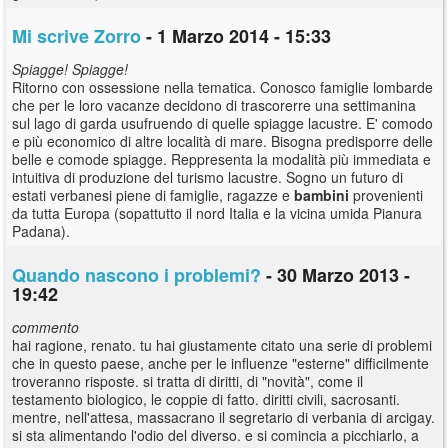
Mi scrive Zorro
- 1 Marzo 2014 - 15:33
Spiagge! Spiagge!
Ritorno con ossessione nella tematica. Conosco famiglie lombarde
che per le loro vacanze decidono di trascorerre una settimanina
sul lago di garda usufruendo di quelle spiagge lacustre. E' comodo
e più economico di altre località di mare. Bisogna predisporre delle
belle e comode spiagge. Reppresenta la modalità più immediata e
intuitiva di produzione del turismo lacustre. Sogno un futuro di
estati verbanesi piene di famiglie, ragazze e
bambini
provenienti
da tutta Europa (sopattutto il nord Italia e la vicina umida Pianura
Padana).
Quando nascono i problemi?
- 30 Marzo 2013 -
19:42
commento
hai ragione, renato. tu hai giustamente citato una serie di problemi
che in questo paese, anche per le influenze "esterne" difficilmente
troveranno risposte. si tratta di diritti, di "novità", come il
testamento biologico, le coppie di fatto. diritti civili, sacrosanti.
mentre, nell'attesa, massacrano il segretario di verbania di arcigay.
si sta alimentando l'odio del diverso. e si comincia a picchiarlo, a