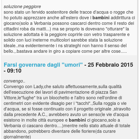
soluzione peggiore
sono stato un fervido sostenitore delle tracce d'acqua o rogge che
ho potuto apprezzare anche all'estero dove i
bambini
addirittura ci
giocano(solo a Verbania possono cascarci dentro come il resto dei
cittadini roba da matti...) ma se proprio is dovevano "otturare" la
soluzione adottata è la peggiore coprirle con vetro trasparente e
solido con luci ineterne multicolori sarebbe stata la soluzione
ideale..ma evidentemente i ns strateghi non hanno il senso del
bello.,.bastava andare in giro a copiare come per altre cose.....
Farsi governare dagli "umori"
- 25 Febbraio 2015
- 09:10
convengo..
Convengo con Lady,che saluto affettuosamente,sulla qualità
dell'esecuzione dei lavori di pavimentazione di piazza San
Vittore,le"fughe" tra un blocchetto e l'altro sono nell'ordine di
centimetri con evidente disagio per i "tacchi".,Sulla roggia o vie
d'acqua, se si fosse continuato con il progetto originale ,stravolto
dalla precedente A.C., avrebbero avuto un senso(le vie d'acqua
esistono in molte città europee e
bambini
ci giocano,solo a
Verbania ci cascano dentro....)mentre nello stato attuale di totale
abbandono, potrebbero diventare delle fioriere(da curare
giornalmente)