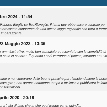
re 2024 - 11:54
i Roberto Bioglio su EcoRisveglio. Il tema dovrebbe essere centrale per 
nteressante supportata da una ottima legge regionale che però è ferma
iù imbarazzante.
23 Maggio 2023 - 13:35
do amministrativo, molto ben camuffato e raccontato con la complicità di
e sotto la cenere". E quando i nodi verranno al pettine, saranno tutti "
vano e non imparano dalle buone pratiche pur riempiendosene la bocca,
questo giro", non spreco nemmeno tempo e mi limito a pubblicare la letter
considerazioni.
prile 2020 - 20:18
tona", sta di fatto che anche oggi freddo cane, quindi...