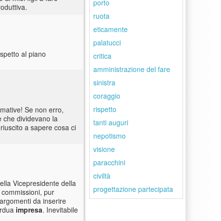
porto
oduttiva.
ruota
eticamente
palatucci
rispetto al piano
critica
amministrazione del fare
sinistra
coraggio
rispetto
ormative! Se non erro,
re che dividevano la
tanti auguri
riuscito a sapere cosa ci
nepotismo
visione
paracchini
civiltà
ella Vicepresidente della
progettazione partecipata
e commissioni, pur
i argomenti da inserire
ardua
impresa
. Inevitabile