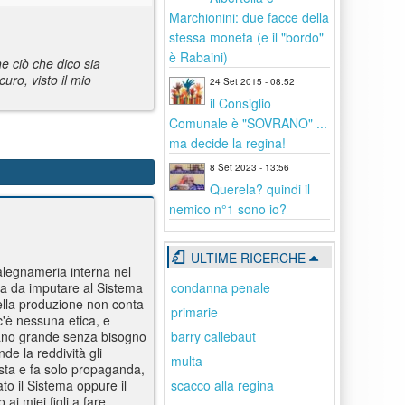
Marchionini: due facce della
stessa moneta (e il "bordo"
è Rabaini)
e ciò che dico sia
ro, visto il mio
24 Set 2015 - 08:52
il Consiglio
Comunale è "SOVRANO" ...
ma decide la regina!
8 Set 2023 - 13:56
Querela? quindi il
nemico n°1 sono io?
ULTIME RICERCHE
alegnameria interna nel
condanna penale
sia da imputare al Sistema
della produzione non conta
primarie
 c'è nessuna etica, e
barry callebaut
iano grande senza bisogno
e la reddività gli
multa
ista e fa solo propaganda,
scacco alla regina
to il Sistema oppure il
ai miei figli a fare