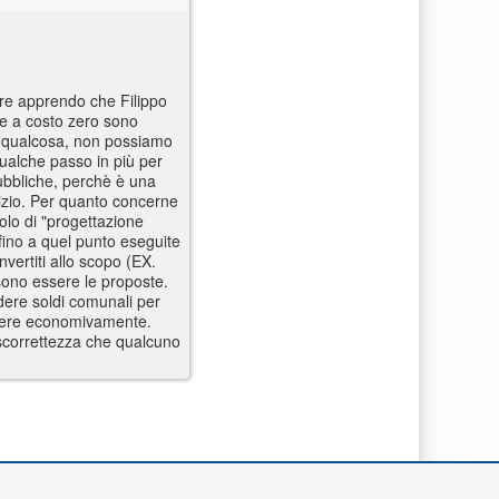
ere apprendo che Filippo
le a costo zero sono
ià qualcosa, non possiamo
qualche passo in più per
pubbliche, perchè è una
udizio. Per quanto concerne
olo di "progettazione
 fino a quel punto eseguite
nvertiti allo scopo (EX.
ossono essere le proposte.
dere soldi comunali per
tenere economivamente.
e scorrettezza che qualcuno