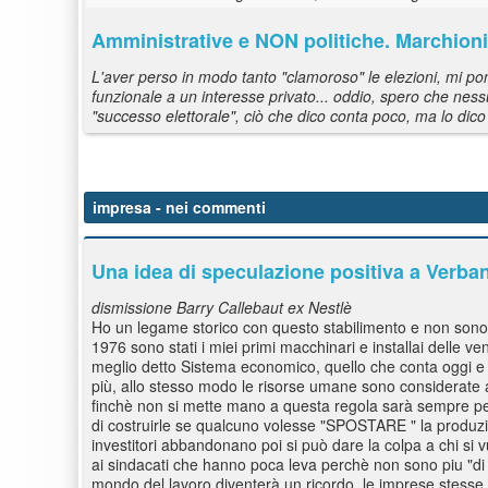
Amministrative e NON politiche. Marchionin
L'aver perso in modo tanto "clamoroso" le elezioni, mi p
funzionale a un interesse privato... oddio, spero che ne
"successo elettorale", ciò che dico conta poco, ma lo dic
impresa
- nei commenti
Una idea di speculazione positiva a Verbania
dismissione Barry Callebaut ex Nestlè
Ho un legame storico con questo stabilimento e non sono 
1976 sono stati i miei primi macchinari e installai delle 
meglio detto Sistema economico, quello che conta oggi e au
più, allo stesso modo le risorse umane sono considerate alla
finchè non si mette mano a questa regola sarà sempre pe
di costruirle se qualcuno volesse "SPOSTARE " la produzio
investitori abbandonano poi si può dare la colpa a chi si 
ai sindacati che hanno poca leva perchè non sono piu "di 
mondo del lavoro diventerà un ricordo, le imprese stesse lo