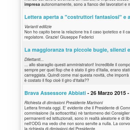
impresa
autonomamente, sono a fianco dei lavoratori e mi 
Lettera aperta a "costruttori fantasiosi" e 
Varianti edilizie
Non ho capito bene la relazione tra il caso ipotetico e il ca
regolatore. Grazie! Giuseppe Federici
La maggioranza tra piccole bugie, silenzi e
Dilettanti...
... allo sbaraglio questi amministratori! Incredibile il co
sempre per quel flop che è stato il giro d'Italia, erano stati
carreggiata. Quindi come mai questa novità, che imporrà ai
è costato il flop cioè il giro d'italia??
Brava Assessore Abbiati
- 26 Marzo 2015 -
Richiesta di dimissioni Presidente Marinoni
Lettera firmata oggi. E' evidente che il Presidente di Com
commissione (la sottoscritta) nè tantomeno dei Consiglieri
permanenti ed istituzionali, sono in realtà aleatorie e di l
nell'ODG ma vedo che non sono servite a nulla. La convo
la richiesta di dimissioni del Presidente