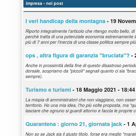
impresa
- nei post
I veri handicap della montagna
- 19 Novemb
Riporto integralmente l'articolo che ritengo molto bello, d
perchè tratta di una potenziale economia estremamente i
più di 7 anni per l'inerzia di una classe politica sempre p
ops , altra figura di garanzia "bruciata"?
- 
Anche in prossimità della fine di questo disastroso perio
dorsale, scopriamo da "piccoli" segnali quanto ci sia "brac
sempre).
Turismo e turismi
- 18 Maggio 2021 - 18:44
La miopia di amministratori che non viaggiano, non osser
territorio. Ho una mia idea, l'ho più volte proposta, ma "
lasciare che ognuno si guardi attorno e faccia le proprie 
Quarantena : giorno 21, giornata jack
- 1 A
Non so se Jack sia il giusto titolo, forse era meglio "mara