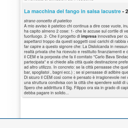
La macchina del fango in salsa lacustre
- 2
strano concetto di patetico
A mio avviso è patetico chi continua a dire cose vuote, i
ha capito almeno 2 cose: 1- che le accuse sul cortile di 
fuoriluogo. 2- Che il progetto di
impresa
innovativa per cu
aspettarci troppo da questi soggetti così carichi di rabb
far capire a questo signore che: La Dislolcanda in nessun
realtà privata che ha ricevuto e restituito finanziamenti e 
il CEM e la porposta che fa il comitato "Carlo Bava Sindaco
partecipata" e si chiede alla città quale destinazione pref
ad altro utilizzo. In concreto: se la città pensasse che que
bar, spogliatoi , bagni ecc.) ; se si pensasse di adibire qu
Di sicuro il CEM così come è pensato è irragionevole nei
una struttura condivisa con la città che spendere soldi 
Spero che addirittura il Sig. Filippo ora sia in grado di c
debba pagare in solido...