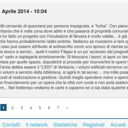
 Aprile 2014 - 10:04
nutili cercando di spacciarsi per persona impegnata, e "furba". Con piac
verbania che è nella zona dove abito e che passerà di proprietà comuna
i ho fatto un progetto con l'incubatore di Novara è molto validio... è g
ia che hanno probabilmente radici antiche. Vediamo se riusciamo a fare 
 caso può essere attribuito al sottoscritto come uno spreco di risorse 
da lavoro e servizi... quidi il nostro Filippo è un po' accecato dal pregi
" vado a rispiegarla sinteticamente: Si bloccano i lavori, si apre un tav
erisce per quello spazio, dopodichè si procede per riconvertire le opere
ll'area debba essere il "LIDO" di Verbania, i volumi edificati verranno co
ei volumi a servizio della biblioteca, si agirà in tal senso ... ma mille p
 costi di realizzazione e gestione. Quindi meglio spendere meno e spen
di un finanziamento per un opera che la città non vuole e non potà sos
apire... Nel frattempo vediamo le carte e capiamo se ci sia stata qualch
1
2
3
4
5
6
7
»
Contatti
Il network
Statistiche
Registrati
Accedi