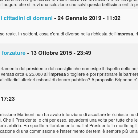
auguro che si trovi una soluzione che salvi questa bellissima entità pr
ai cittadini di domani
- 24 Gennaio 2019 - 11:02
so reale. In soldoni, cosa c'era di diverso nella richiesta dell'
impresa
, 
 forzature
- 13 Ottobre 2015 - 23:49
mportamento del presidente del consiglio che non esige il rispetto delle n
 versati circa € 25.000 all'
impresa
x togliere e poi ripristinare le barrie
 cittadini ulteriori esborsi di denaro pubblico? A proposito Brignone e' 
 17:23
missione Marinoni non ha avuto intenzione di ascoltare le richieste nè d
. Che il Presidente, o chi per esso, squaderni una volta per tutte che l
ibero arbitrio. Ho spedito reiteratamente mail al Presidente in merito agl
cazione di una commissione e l'inserimento dei temi è sempre più un'