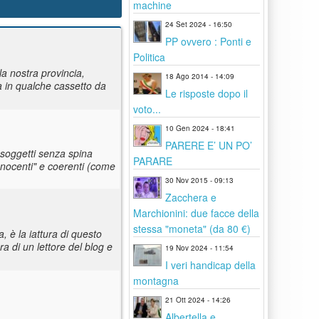
machine
24 Set 2024 - 16:50
PP ovvero : Ponti e
Politica
la nostra provincia,
18 Ago 2014 - 14:09
 in qualche cassetto da
Le risposte dopo il
voto...
10 Gen 2024 - 18:41
PARERE E’ UN PO’
 soggetti senza spina
PARARE
innocenti" e coerenti (come
30 Nov 2015 - 09:13
Zacchera e
Marchionini: due facce della
stessa "moneta" (da 80 €)
 è la iattura di questo
a di un lettore del blog e
19 Nov 2024 - 11:54
I veri handicap della
montagna
21 Ott 2024 - 14:26
Albertella e