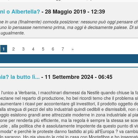
i o Albertella?
- 28 Maggio 2019 - 12:39
one in una (finalmente) comoda posizione: nessuno può oggi pensare ch
ssuno lo pensasse nemmeno prima, ma oggi è decisamente palese. Di sicu
o ugualmente.
1
2
3
4
5
6
7
»
? la butto lì...
- 11 Settembre 2024 - 06:45
l'unico a Verbania, i macchinari dismessi da Nestlè quando chiuse la f
veneziane nel reparto di produzione, ho bei ricordi temo che il problema 
mentare i ricavi per accontentare gli investitori, il prodotto oggetto 
 stregua di pezzi del sito industriali quindi cedibili e dismissibili, non
ggio esistono grandi aree attrezzate moderne in zona industriale al p
ne per renderla più efficiente, ma la regola è sempre la stessa se scend
vuole , alla politica che è assolutamente impotente da questo punto di v
moda" e perchè le proteste danno fastidio ai più all'Europa ? va cambia
 saranno. Ho gia vissuto le crisi in casa con Montefibre e ho insegnato 