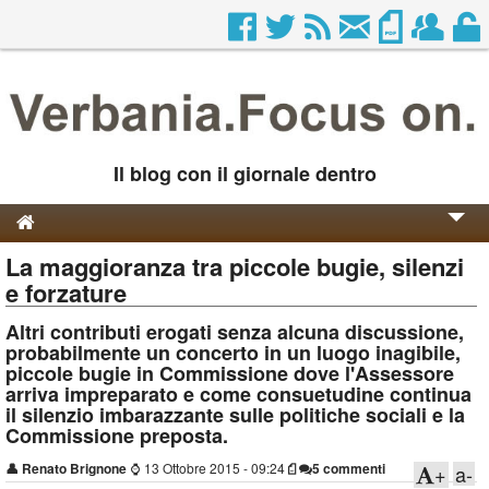
Il blog con il giornale dentro
La maggioranza tra piccole bugie, silenzi
Genesi e Storia
e forzature
Contatti
Altri contributi erogati senza alcuna discussione,
probabilmente un concerto in un luogo inagibile,
piccole bugie in Commissione dove l'Assessore
arriva impreparato e come consuetudine continua
il silenzio imbarazzante sulle politiche sociali e la
Commissione preposta.
👤
Renato Brignone
⌚
13 Ottobre 2015 - 09:24
5 commenti
+
a-