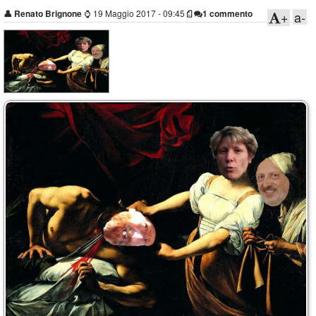
👤
Renato Brignone
⌚
19 Maggio 2017 - 09:45
1 commento
+
a-