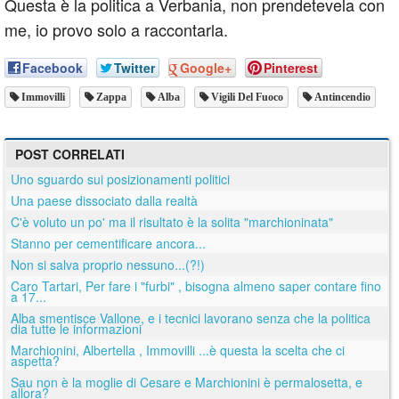
Questa è la politica a Verbania, non prendetevela con
me, io provo solo a raccontarla.
Facebook
Twitter
Google+
Pinterest
Immovilli
Zappa
Alba
Vigili Del Fuoco
Antincendio
POST CORRELATI
Uno sguardo sui posizionamenti politici
Una paese dissociato dalla realtà
C'è voluto un po' ma il risultato è la solita "marchioninata"
Stanno per cementificare ancora...
Non si salva proprio nessuno...(?!)
Caro Tartari, Per fare i "furbi" , bisogna almeno saper contare fino
a 17...
Alba smentisce Vallone, e i tecnici lavorano senza che la politica
dia tutte le informazioni
Marchionini, Albertella , Immovilli ...è questa la scelta che ci
aspetta?
Sau non è la moglie di Cesare e Marchionini è permalosetta, e
allora?