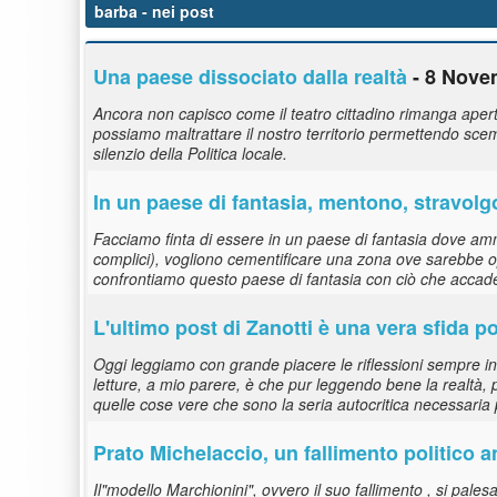
barba
- nei post
Una paese dissociato dalla realtà
- 8 Nove
Ancora non capisco come il teatro cittadino rimanga aperto
possiamo maltrattare il nostro territorio permettendo sce
silenzio della Politica locale.
In un paese di fantasia, mentono, stravolg
Facciamo finta di essere in un paese di fantasia dove am
complici), vogliono cementificare una zona ove sarebbe 
confrontiamo questo paese di fantasia con ciò che accade 
L'ultimo post di Zanotti è una vera sfida pol
Oggi leggiamo con grande piacere le riflessioni sempre in
letture, a mio parere, è che pur leggendo bene la realtà, pu
quelle cose vere che sono la seria autocritica necessaria 
Prato Michelaccio, un fallimento politico 
Il"modello Marchionini", ovvero il suo fallimento , si pales