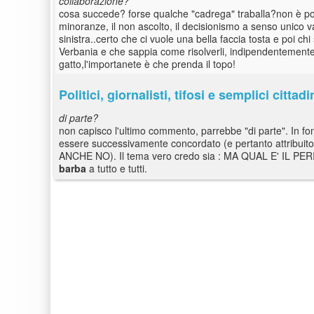
collaborazione?
cosa succede? forse qualche "cadrega" traballa?non è poi co
minoranze, il non ascolto, il decisionismo a senso unico 
sinistra..certo che ci vuole una bella faccia tosta e poi 
Verbania e che sappia come risolverli, indipendentemente 
gatto,l'importanete è che prenda il topo!
Politici, giornalisti, tifosi e semplici cittadi
di parte?
non capisco l'ultimo commento, parrebbe "di parte". In fon
essere successivamente concordato (e pertanto attribu
ANCHE NO). Il tema vero credo sia : MA QUAL E' IL PERIC
barba
a tutto e tutti.