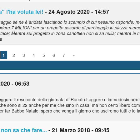
 l'ha voluta lei!
- 24 Agosto 2020 - 14:57
inaggio se ne è andata lasciando lo scempio di cui nessuno risponde; 
ere 7 MILIONI per un progetto assurdo di parcheggio in piazza merca
o tace; Mentre sul progetto in zona canottieri non si sa nulla; mentre l
ra
1
2
3
4
5
6
7
»
2020 - 06:53
ggere il resoconto della giornata di Renato.Leggere e immedesimarmi in l
o che sono si 22 anche per me che sino in casa, ma non certo libero c
r far Babbo Natale; spero che venga il giorno che usciremo tutti e io la 
e non sa che fare...
- 21 Marzo 2018 - 09:45