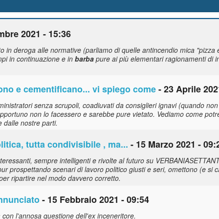
mbre 2021 - 15:36
 in deroga alle normative (parliamo di quelle antincendio mica "pizza e
mpi in continuazione e in
barba
pure ai più elementari ragionamenti di i
ono e cementificano... vi spiego come
- 23 Aprile 202
ministratori senza scrupoli, coadiuvati da consiglieri ignavi (quando n
opportuno non lo facessero e sarebbe pure vietato. Vediamo come potre
dalle nostre parti.
itica, tutta condivisibile , ma...
- 15 Marzo 2021 - 09:
teressanti, sempre intelligenti e rivolte al futuro su VERBANIASETTANTA.
r prospettando scenari di lavoro politico giusti e seri, omettono (e si ca
per ripartire nel modo davvero corretto.
annunciato
- 15 Febbraio 2021 - 09:54
a con l'annosa questione dell'ex inceneritore.