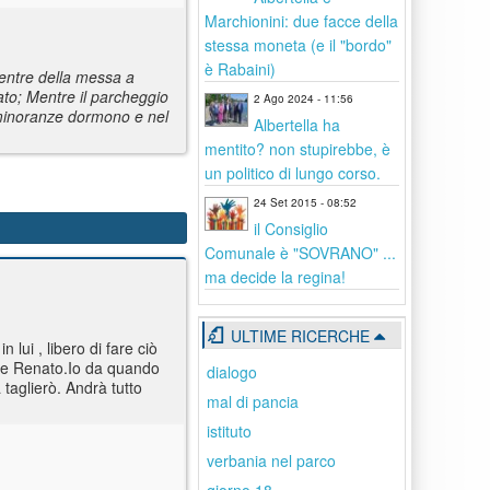
Marchionini: due facce della
stessa moneta (e il "bordo"
è Rabaini)
mentre della messa a
to; Mentre il parcheggio
2 Ago 2024 - 11:56
e minoranze dormono e nel
Albertella ha
mentito? non stupirebbe, è
un politico di lungo corso.
24 Set 2015 - 08:52
il Consiglio
Comunale è "SOVRANO" ...
ma decide la regina!
ULTIME RICERCHE
ui , libero di fare ciò
ome Renato.Io da quando
dialogo
taglierò. Andrà tutto
mal di pancia
istituto
verbania nel parco