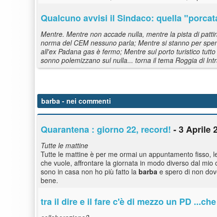
Qualcuno avvisi il Sindaco: quella "porcata"
Mentre. Mentre non accade nulla, mentre la pista di patt
norma del CEM nessuno parla; Mentre si stanno per spend
all'ex Padana gas è fermo; Mentre sul porto turistico tutt
sonno polemizzano sul nulla... torna il tema Roggia di Int
barba
- nei commenti
Quarantena : giorno 22, record!
- 3 Aprile 
Tutte le mattine
Tutte le mattine è per me ormai un appuntamento fisso, le
che vuole, affrontare la giornata in modo diverso dal mi
sono in casa non ho più fatto la
barba
e spero di non dove
bene.
tra il dire e il fare c'è di mezzo un PD ...ch