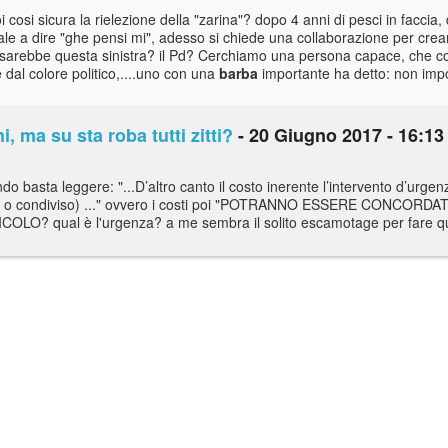
si sicura la rielezione della "zarina"? dopo 4 anni di pesci in faccia, d
vale a dire "ghe pensi mi", adesso si chiede una collaborazione per cre
chi sarebbe questa sinistra? il Pd? Cerchiamo una persona capace, che c
dal colore politico,....uno con una
barba
importante ha detto: non impor
ni, ma su sta roba tutti zitti?
- 20 Giugno 2017 - 16:13
do basta leggere: "...D’altro canto il costo inerente l’intervento d’urg
ito o condiviso) ..." ovvero i costi poi "POTRANNO ESSERE CONCORDA
OLO? qual è l'urgenza? a me sembra il solito escamotage per fare que