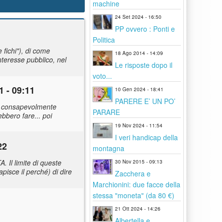
machine
24 Set 2024 - 16:50
PP ovvero : Ponti e
Politica
 fichi"), di come
18 Ago 2014 - 14:09
nteresse pubblico, nel
Le risposte dopo il
voto...
1 - 09:11
10 Gen 2024 - 18:41
PARERE E’ UN PO’
on consapevolmente
PARARE
bbero fare... poi
19 Nov 2024 - 11:54
I veri handicap della
22
montagna
 Il limite di queste
30 Nov 2015 - 09:13
pisce il perché) di dire
Zacchera e
Marchionini: due facce della
stessa "moneta" (da 80 €)
21 Ott 2024 - 14:26
Albertella e