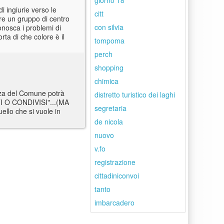
giorno 18
i ingiurie verso le
citt
are un gruppo di centro
con silvia
onosca i problemi di
ta di che colore è il
tompoma
perch
shopping
chimica
enza del Comune potrà
distretto turistico dei laghi
TI O CONDIVISI"...(MA
segretaria
llo che si vuole in
de nicola
nuovo
v.fo
registrazione
cittadiniconvoi
tanto
imbarcadero