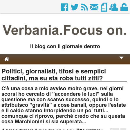
Il blog con il giornale dentro
Politici, giornalisti, tifosi e semplici
Genesi e Storia
cittadini, ma su sta roba tutti zitti?
Contatti
C'è una cosa a mio avviso molto grave, nei giorni
scorsi ho cercato di "accendere le luci" sulla
questione ma con scarso successo, quindi o io
attribuisco "gravità" a cose banali, oppure l'estate
e il caldo stanno intorpidendo un po' tutti...
comunque ci riprovo, perchè credo che su questa
cosa Marchionini si sia superata...
⌚
19 Giugno 2017 - 10:35