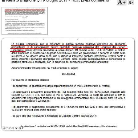
👤
Renato Brignone
5 commenti
+
a-