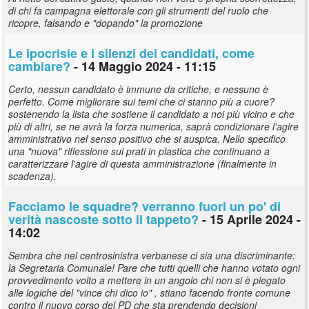
di chi fa campagna elettorale con gli strumenti del ruolo che
ricopre, falsando e "dopando" la promozione
Le ipocrisie e i silenzi dei candidati, come
cambiare?
- 14 Maggio 2024 - 11:15
Certo, nessun candidato è immune da critiche, e nessuno è
perfetto. Come migliorare sui temi che ci stanno più a cuore?
sostenendo la lista che sostiene il candidato a noi più vicino e che
più di altri, se ne avrà la forza numerica, saprà condizionare l'agire
amministrativo nel senso positivo che si auspica. Nello specifico
una "nuova" riflessione sui prati in plastica che continuano a
caratterizzare l'agire di questa amministrazione (finalmente in
scadenza).
Facciamo le squadre? verranno fuori un po' di
verità nascoste sotto il tappeto?
- 15 Aprile 2024 -
14:02
Sembra che nel centrosinistra verbanese ci sia una discriminante:
la Segretaria Comunale! Pare che tutti quelli che hanno votato ogni
provvedimento volto a mettere in un angolo chi non si è piegato
alle logiche del "vince chi dico io" , stiano facendo fronte comune
contro il nuovo corso del PD che sta prendendo decisioni