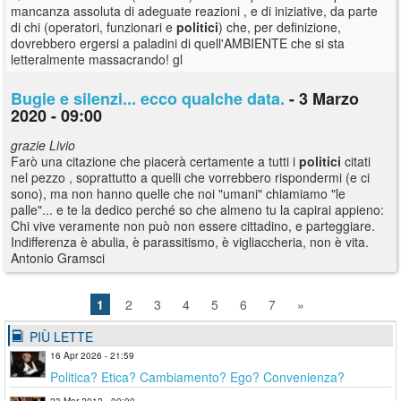
mancanza assoluta di adeguate reazioni , e di iniziative, da parte
di chi (operatori, funzionari e
politici
) che, per definizione,
dovrebbero ergersi a paladini di quell'AMBIENTE che si sta
letteralmente massacrando! gl
Bugie e silenzi... ecco qualche data.
- 3 Marzo
2020 - 09:00
grazie Livio
Farò una citazione che piacerà certamente a tutti i
politici
citati
nel pezzo , soprattutto a quelli che vorrebbero rispondermi (e ci
sono), ma non hanno quelle che noi "umani" chiamiamo "le
palle"... e te la dedico perché so che almeno tu la capirai appieno:
Chi vive veramente non può non essere cittadino, e parteggiare.
Indifferenza è abulia, è parassitismo, è vigliaccheria, non è vita.
Antonio Gramsci
1
2
3
4
5
6
7
»
PIÙ LETTE
16 Apr 2026 - 21:59
Politica? Etica? Cambiamento? Ego? Convenienza?
23 Mar 2012 - 00:00