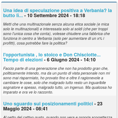
Una idea di speculazione positiva a Verbania? la
butto lì...
- 10 Settembre 2024 - 18:18
Metti che una multinazionale senza alcuna etica sociale (e mica
solo le multinazionali) e interessata solo ai soldi (che per troppi
sono l'unica cosa che conta), volesse chiudere una fabbrica che
funziona in centro a Verbania (solo per aumentare di un x% i
profitti), cosa potrebbe fare la politica?
l'opportunista , lo stoico e Don Chisciotte...
Tempo di elezioni
- 6 Giugno 2024 - 14:10
Faccio parte di una generazione che non ha prodotto gran che,
politicamente intendo, ma da un punto di vista personale non mi
sono mai risparmiato, ho provato fino e oltre il ragionevole a
cambiare le cose, solo che malgrado tutto resto un inguaribile
sognatore e spesso, malgrado tutto, un ingenuo. Ma qualcosa ho
imparato e ora ve lo racconto.
Uno sguardo sui posizionamenti
politici
- 23
Maggio 2024 - 08:41
Al netto del cattivo gusto, quando non vera e propria scorrettezza,