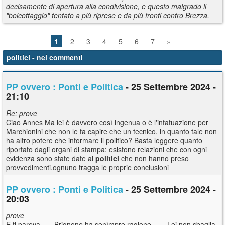
decisamente di apertura alla condivisione, e questo malgrado il
"boicottaggio" tentato a più riprese e da più fronti contro Brezza.
1
2
3
4
5
6
7
»
politici
- nei commenti
PP ovvero : Ponti e Politica
- 25 Settembre 2024 -
21:10
Re: prove
Ciao Annes Ma lei è davvero così ingenua o è l'infatuazione per
Marchionini che non le fa capire che un tecnico, in quanto tale non
ha altro potere che informare il politico? Basta leggere quanto
riportato dagli organi di stampa: esistono relazioni che con ogni
evidenza sono state date ai
politici
che non hanno preso
provvedimenti.ognuno tragga le proprie conclusioni
PP ovvero : Ponti e Politica
- 25 Settembre 2024 -
20:03
prove
E ti pareva.......Brignone ha senìmpre ragione........Lei non sbaglia