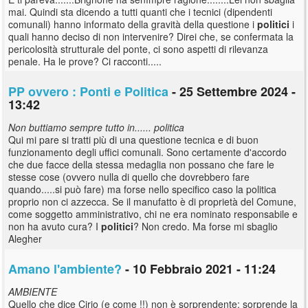
mai. Quindi sta dicendo a tutti quanti che i tecnici (dipendenti
comunali) hanno informato della gravità della questione i
politici
i
quali hanno deciso di non intervenire? Direi che, se confermata la
pericolosità strutturale del ponte, ci sono aspetti di rilevanza
penale. Ha le prove? Ci racconti.....
PP ovvero : Ponti e Politica
- 25 Settembre 2024 -
13:42
Non buttiamo sempre tutto in...... politica
Qui mi pare si tratti più di una questione tecnica e di buon
funzionamento degli uffici comunali. Sono certamente d'accordo
che due facce della stessa medaglia non possano che fare le
stesse cose (ovvero nulla di quello che dovrebbero fare
quando.....si può fare) ma forse nello specifico caso la politica
proprio non ci azzecca. Se il manufatto è di proprietà del Comune,
come soggetto amministrativo, chi ne era nominato responsabile e
non ha avuto cura? I
politici
? Non credo. Ma forse mi sbaglio
Alegher
Amano l'ambiente?
- 10 Febbraio 2021 - 11:24
AMBIENTE
Quello che dice Cirio (e come !!) non è sorprendente: sorprende la