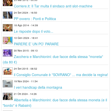
Corriere.it: Il Tar multa il sindaco anti slot-machine
24 Set 2024 - 16:50
PP ovvero : Ponti e Politica
18 Ago 2014 - 14:09
Le risposte dopo il voto...
10 Gen 2024 - 18:41
PARERE E’ UN PO’ PARARE
30 Nov 2015 - 09:13
Zacchera e Marchionini: due facce della stessa "moneta"
(da 80 €)
24 Set 2015 - 08:52
il Consiglio Comunale è "SOVRANO" ... ma decide la regina!
19 Nov 2024 - 11:54
I veri handicap della montagna
21 Ott 2024 - 14:26
Albertella e Marchionini: due facce della stessa moneta (e il
"bordo" è Rabaini)