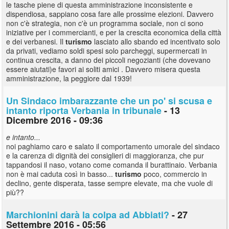
le tasche piene di questa amministrazione inconsistente e
dispendiosa, sappiano cosa fare alle prossime elezioni. Davvero
non c'è strategia, non c'è un programma sociale, non ci sono
iniziative per i commercianti, e per la crescita economica della città
e dei verbanesi. Il
turismo
lasciato allo sbando ed incentivato solo
da privati, vediamo soldi spesi solo parcheggi, supermercati in
continua crescita, a danno dei piccoli negozianti (che dovevano
essere aiutati)e favori ai soliti amici . Davvero misera questa
amministrazione, la peggiore dal 1939!
Un Sindaco imbarazzante che un po' si scusa e
intanto riporta Verbania in tribunale
- 13
Dicembre 2016 - 09:36
e intanto...
noi paghiamo caro e salato il comportamento umorale del sindaco
e la carenza di dignità dei consiglieri di maggioranza, che pur
tappandosi il naso, votano come comanda il burattinaio. Verbania
non è mai caduta così in basso...
turismo
poco, commercio in
declino, gente disperata, tasse sempre elevate, ma che vuole di
più??
Marchionini darà la colpa ad Abbiati?
- 27
Settembre 2016 - 05:56