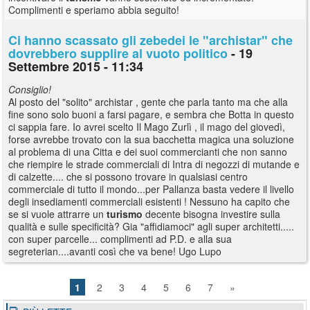
Complimenti e speriamo abbia seguito!
Ci hanno scassato gli zebedei le "archistar" che
dovrebbero supplire al vuoto politico
- 19
Settembre 2015 - 11:34
Consiglio!
Al posto del "solito" archistar , gente che parla tanto ma che alla
fine sono solo buoni a farsi pagare, e sembra che Botta in questo
ci sappia fare. Io avrei scelto Il Mago Zurlì , il mago del giovedì,
forse avrebbe trovato con la sua bacchetta magica una soluzione
al problema di una Citta e dei suoi commercianti che non sanno
che riempire le strade commerciali di Intra di negozzi di mutande e
di calzette.... che si possono trovare in qualsiasi centro
commerciale di tutto il mondo...per Pallanza basta vedere il livello
degli insediamenti commerciali esistenti ! Nessuno ha capito che
se si vuole attrarre un
turismo
decente bisogna investire sulla
qualità e sulle specificità? Gia "affidiamoci" agli super architetti.....
con super parcelle... complimenti ad P.D. e alla sua
segreterian....avanti così che va bene! Ugo Lupo
1
2
3
4
5
6
7
»