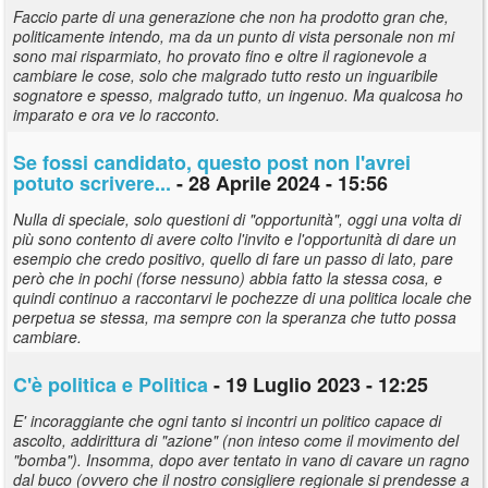
Faccio parte di una generazione che non ha prodotto gran che,
politicamente intendo, ma da un punto di vista personale non mi
sono mai risparmiato, ho provato fino e oltre il ragionevole a
cambiare le cose, solo che malgrado tutto resto un inguaribile
sognatore e spesso, malgrado tutto, un ingenuo. Ma qualcosa ho
imparato e ora ve lo racconto.
Se fossi candidato, questo post non l'avrei
potuto scrivere...
- 28 Aprile 2024 - 15:56
Nulla di speciale, solo questioni di "opportunità", oggi una volta di
più sono contento di avere colto l'invito e l'opportunità di dare un
esempio che credo positivo, quello di fare un passo di lato, pare
però che in pochi (forse nessuno) abbia fatto la stessa cosa, e
quindi continuo a raccontarvi le pochezze di una politica locale che
perpetua se stessa, ma sempre con la speranza che tutto possa
cambiare.
C'è politica e Politica
- 19 Luglio 2023 - 12:25
E' incoraggiante che ogni tanto si incontri un politico capace di
ascolto, addirittura di "azione" (non inteso come il movimento del
"bomba"). Insomma, dopo aver tentato in vano di cavare un ragno
dal buco (ovvero che il nostro consigliere regionale si prendesse a