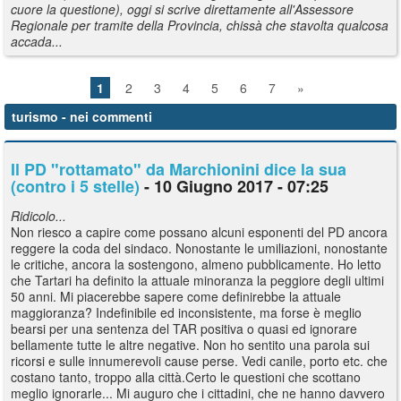
cuore la questione), oggi si scrive direttamente all'Assessore
Regionale per tramite della Provincia, chissà che stavolta qualcosa
accada...
1
2
3
4
5
6
7
»
turismo
- nei commenti
Il PD "rottamato" da Marchionini dice la sua
(contro i 5 stelle)
- 10 Giugno 2017 - 07:25
Ridicolo...
Non riesco a capire come possano alcuni esponenti del PD ancora
reggere la coda del sindaco. Nonostante le umiliazioni, nonostante
le critiche, ancora la sostengono, almeno pubblicamente. Ho letto
che Tartari ha definito la attuale minoranza la peggiore degli ultimi
50 anni. Mi piacerebbe sapere come definirebbe la attuale
maggioranza? Indefinibile ed inconsistente, ma forse è meglio
bearsi per una sentenza del TAR positiva o quasi ed ignorare
bellamente tutte le altre negative. Non ho sentito una parola sui
ricorsi e sulle innumerevoli cause perse. Vedi canile, porto etc. che
costano tanto, troppo alla città.Certo le questioni che scottano
meglio ignorarle... Mi auguro che i cittadini, che ne hanno davvero