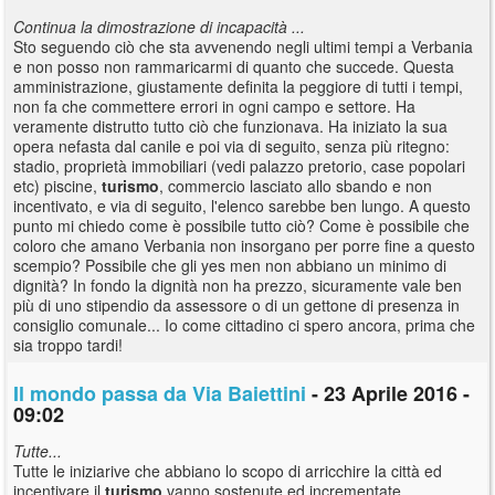
Continua la dimostrazione di incapacità ...
Sto seguendo ciò che sta avvenendo negli ultimi tempi a Verbania
e non posso non rammaricarmi di quanto che succede. Questa
amministrazione, giustamente definita la peggiore di tutti i tempi,
non fa che commettere errori in ogni campo e settore. Ha
veramente distrutto tutto ciò che funzionava. Ha iniziato la sua
opera nefasta dal canile e poi via di seguito, senza più ritegno:
stadio, proprietà immobiliari (vedi palazzo pretorio, case popolari
etc) piscine,
turismo
, commercio lasciato allo sbando e non
incentivato, e via di seguito, l'elenco sarebbe ben lungo. A questo
punto mi chiedo come è possibile tutto ciò? Come è possibile che
coloro che amano Verbania non insorgano per porre fine a questo
scempio? Possibile che gli yes men non abbiano un minimo di
dignità? In fondo la dignità non ha prezzo, sicuramente vale ben
più di uno stipendio da assessore o di un gettone di presenza in
consiglio comunale... Io come cittadino ci spero ancora, prima che
sia troppo tardi!
Il mondo passa da Via Baiettini
- 23 Aprile 2016 -
09:02
Tutte...
Tutte le iniziarive che abbiano lo scopo di arricchire la città ed
incentivare il
turismo
vanno sostenute ed incrementate.