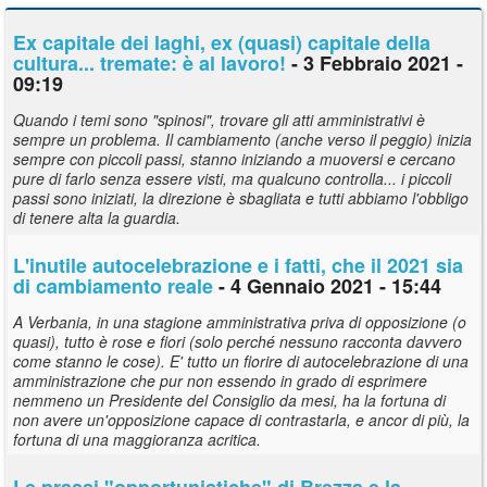
Ex capitale dei laghi, ex (quasi) capitale della
cultura... tremate: è al lavoro!
- 3 Febbraio 2021 -
09:19
Quando i temi sono "spinosi", trovare gli atti amministrativi è
sempre un problema. Il cambiamento (anche verso il peggio) inizia
sempre con piccoli passi, stanno iniziando a muoversi e cercano
pure di farlo senza essere visti, ma qualcuno controlla... i piccoli
passi sono iniziati, la direzione è sbagliata e tutti abbiamo l'obbligo
di tenere alta la guardia.
L'inutile autocelebrazione e i fatti, che il 2021 sia
di cambiamento reale
- 4 Gennaio 2021 - 15:44
A Verbania, in una stagione amministrativa priva di opposizione (o
quasi), tutto è rose e fiori (solo perché nessuno racconta davvero
come stanno le cose). E' tutto un fiorire di autocelebrazione di una
amministrazione che pur non essendo in grado di esprimere
nemmeno un Presidente del Consiglio da mesi, ha la fortuna di
non avere un'opposizione capace di contrastarla, e ancor di più, la
fortuna di una maggioranza acritica.
Le prassi "opportunistiche" di Brezza e la