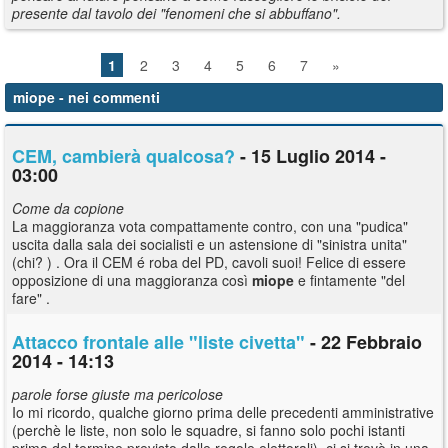
presente dal tavolo dei "fenomeni che si abbuffano".
1
2
3
4
5
6
7
»
miope
- nei commenti
CEM, cambierà qualcosa?
- 15 Luglio 2014 -
03:00
Come da copione
La maggioranza vota compattamente contro, con una "pudica"
uscita dalla sala dei socialisti e un astensione di "sinistra unita"
(chi? ) . Ora il CEM é roba del PD, cavoli suoi! Felice di essere
opposizione di una maggioranza così
miope
e fintamente "del
fare" .
Attacco frontale alle "liste civetta"
- 22 Febbraio
2014 - 14:13
parole forse giuste ma pericolose
Io mi ricordo, qualche giorno prima delle precedenti amministrative
(perchè le liste, non solo le squadre, si fanno solo pochi istanti
prima del termine previsto dalle regole elettorali), ci si trovò in una