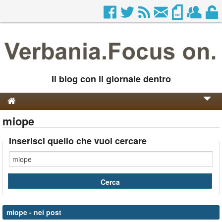
Il blog con il giornale dentro
miope
Genesi e Storia
Contatti
Inserisci quello che vuoi cercare
miope
- nei post