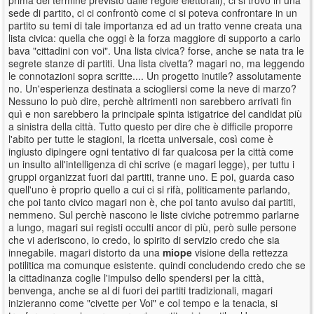
sede di partito, ci ci confrontò come ci si poteva confrontare in un
partito su temi di tale importanza ed ad un tratto venne creata una
lista civica: quella che oggi è la forza maggiore di supporto a carlo
bava "cittadini con voi". Una lista civica? forse, anche se nata tra le
segrete stanze di partiti. Una lista civetta? magari no, ma leggendo
le connotazioni sopra scritte.... Un progetto inutile? assolutamente
no. Un'esperienza destinata a sciogliersi come la neve di marzo?
Nessuno lo può dire, perchè altrimenti non sarebbero arrivati fin
quì e non sarebbero la principale spinta istigatrice del candidat più
a sinistra della città. Tutto questo per dire che è difficile proporre
l'abito per tutte le stagioni, la ricetta universale, così come è
ingiusto dipingere ogni tentativo di far qualcosa per la città come
un insulto all'intelligenza di chi scrive (e magari legge), per tuttu i
gruppi organizzat fuori dai partiti, tranne uno. E poi, guarda caso
quell'uno è proprio quello a cui ci si rifà, politicamente parlando,
che poi tanto civico magari non è, che poi tanto avulso dai partiti,
nemmeno. Sul perchè nascono le liste civiche potremmo parlarne
a lungo, magari sui registi occulti ancor di più, però sulle persone
che vi aderiscono, io credo, lo spirito di servizio credo che sia
innegabile. magari distorto da una
miope
visione della rettezza
potilitica ma comunque esistente. quindi concludendo credo che se
la cittadinanza coglie l'impulso dello spendersi per la città,
benvenga, anche se al di fuori dei partiti tradizionali, magari
inizieranno come "civette per Voi" e col tempo e la tenacia, si