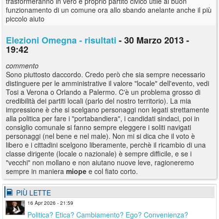
trasformeranno in vero e proprio partito civico utile al buon
funzionamento di un comune ora allo sbando anelante anche il più
piccolo aiuto
Elezioni Omegna - risultati
- 30 Marzo 2013 -
19:42
commento
Sono piuttosto daccordo. Credo però che sia sempre necessario
distinguere per le amministrative il valore "locale" dell'evento, vedi
Tosi a Verona o Orlando a Palermo. C'è un problema grosso di
credibilità dei partiti locali (parlo del nostro territorio). La mia
impressione è che si scelgano personaggi non legati strettamente
alla politica per fare i "portabandiera", i candidati sindaci, poi in
consiglio comunale si fanno sempre eleggere i soliti navigati
personaggi (nel bene e nel male). Non mi si dica che il voto è
libero e i cittadini scelgono liberamente, perchè il ricambio di una
classe dirigente (locale o nazionale) è sempre difficile, e se i
"vecchi" non mollano e non aiutano nuove leve, ragioneremo
sempre in maniera
miope
e col fiato corto.
PIÙ LETTE
16 Apr 2026 - 21:59
Politica? Etica? Cambiamento? Ego? Convenienza?