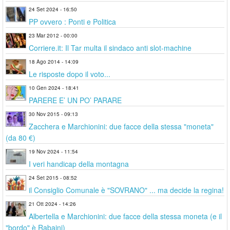
24 Set 2024 - 16:50
PP ovvero : Ponti e Politica
23 Mar 2012 - 00:00
Corriere.it: Il Tar multa il sindaco anti slot-machine
18 Ago 2014 - 14:09
Le risposte dopo il voto...
10 Gen 2024 - 18:41
PARERE E’ UN PO’ PARARE
30 Nov 2015 - 09:13
Zacchera e Marchionini: due facce della stessa "moneta"
(da 80 €)
19 Nov 2024 - 11:54
I veri handicap della montagna
24 Set 2015 - 08:52
il Consiglio Comunale è "SOVRANO" ... ma decide la regina!
21 Ott 2024 - 14:26
Albertella e Marchionini: due facce della stessa moneta (e il
"bordo" è Rabaini)