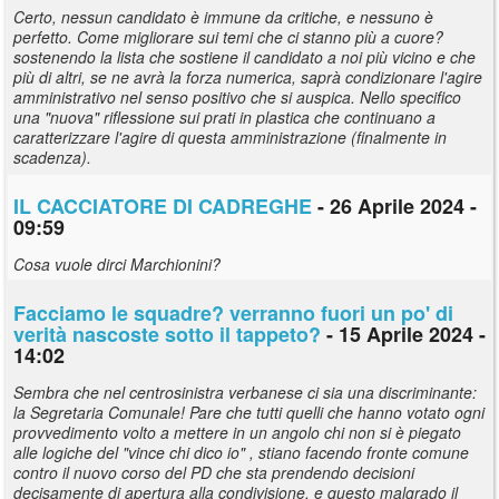
Certo, nessun candidato è immune da critiche, e nessuno è
perfetto. Come migliorare sui temi che ci stanno più a cuore?
sostenendo la lista che sostiene il candidato a noi più vicino e che
più di altri, se ne avrà la forza numerica, saprà condizionare l'agire
amministrativo nel senso positivo che si auspica. Nello specifico
una "nuova" riflessione sui prati in plastica che continuano a
caratterizzare l'agire di questa amministrazione (finalmente in
scadenza).
IL CACCIATORE DI CADREGHE
- 26 Aprile 2024 -
09:59
Cosa vuole dirci Marchionini?
Facciamo le squadre? verranno fuori un po' di
verità nascoste sotto il tappeto?
- 15 Aprile 2024 -
14:02
Sembra che nel centrosinistra verbanese ci sia una discriminante:
la Segretaria Comunale! Pare che tutti quelli che hanno votato ogni
provvedimento volto a mettere in un angolo chi non si è piegato
alle logiche del "vince chi dico io" , stiano facendo fronte comune
contro il nuovo corso del PD che sta prendendo decisioni
decisamente di apertura alla condivisione, e questo malgrado il