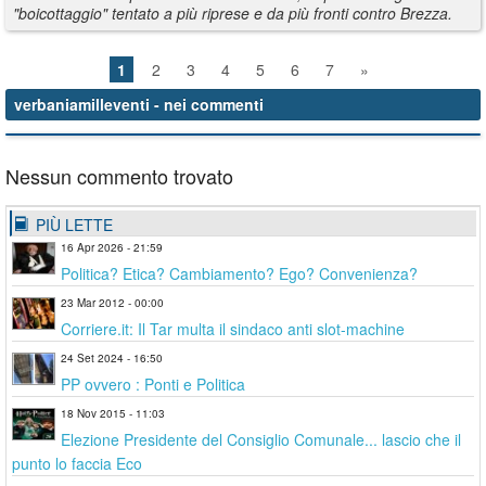
"boicottaggio" tentato a più riprese e da più fronti contro Brezza.
1
2
3
4
5
6
7
»
verbaniamilleventi
- nei commenti
Nessun commento trovato
PIÙ LETTE
16 Apr 2026 - 21:59
Politica? Etica? Cambiamento? Ego? Convenienza?
23 Mar 2012 - 00:00
Corriere.it: Il Tar multa il sindaco anti slot-machine
24 Set 2024 - 16:50
PP ovvero : Ponti e Politica
18 Nov 2015 - 11:03
Elezione Presidente del Consiglio Comunale... lascio che il
punto lo faccia Eco