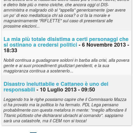
e dietro liste più o meno civiche, che ancora oggi ci DIS-
amministra e malgrado ciò si "appella" genericamente (per avere
un po' di eco mediatica)a chi sà cosa? o ci fa la morale e
magnanimamente "RIFLETTE" sul caso di presentarsi alle
prossime elezioni...
La mia più totale disistima a certi personaggi che
si ostinano a credersi politici
- 6 Novembre 2013 -
18:33
Nobili continua a guadagnare soldoni in barba alla crisi, alla povera
gente e ai suoi procedimenti giudiziari pendenti, e la sua
maggioranza continua a sostenerlo...
Disastro ineluttabile e Cattaneo è uno dei
responsabili
- 10 Luglio 2013 - 09:50
Leggendo tra le righe possiamo capire che il Commissario Mazza
ci ha provato ma la politica lo ha fermato. PDL Lega pensano
probabilmente con questa metafora in mente: "meglio affondare il
Titanic piùttosto che dichiararsi ubriachi al comando". sappiamo
sarà una catastrofe, ma il CEM non si tocca!