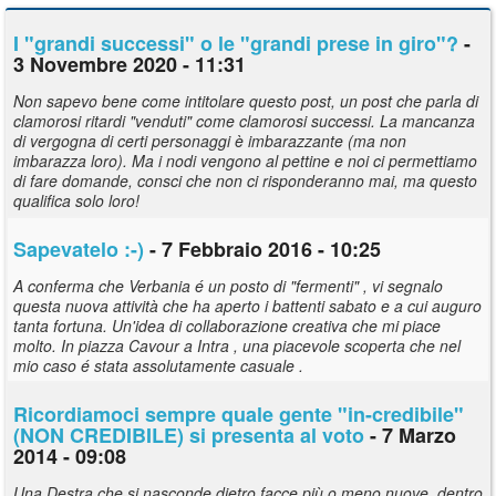
I "grandi successi" o le "grandi prese in giro"?
-
3 Novembre 2020 - 11:31
Non sapevo bene come intitolare questo post, un post che parla di
clamorosi ritardi "venduti" come clamorosi successi. La mancanza
di vergogna di certi personaggi è imbarazzante (ma non
imbarazza loro). Ma i nodi vengono al pettine e noi ci permettiamo
di fare domande, consci che non ci risponderanno mai, ma questo
qualifica solo loro!
Sapevatelo :-)
- 7 Febbraio 2016 - 10:25
A conferma che Verbania é un posto di "fermenti" , vi segnalo
questa nuova attività che ha aperto i battenti sabato e a cui auguro
tanta fortuna. Un'idea di collaborazione creativa che mi piace
molto. In piazza Cavour a Intra , una piacevole scoperta che nel
mio caso é stata assolutamente casuale .
Ricordiamoci sempre quale gente "in-credibile"
(NON CREDIBILE) si presenta al voto
- 7 Marzo
2014 - 09:08
Una Destra che si nasconde dietro facce più o meno nuove, dentro