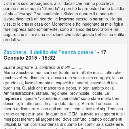
vista e fa solo propaganda, ai sindacati che hanno poca leva
perchè non sono piu "di moda" e perchè le proteste danno fastidio
ai più all'Europa ? va cambiato il Sistema oppure il mondo del
lavoro diventerà un ricordo, le
imprese
stesse lo saranno. Ho gia
vissuto le crisi in casa con Montefibre e ho insegnato ai miei figli a
fare impresa autonomamente, sono a fianco dei lavoratori e mi
auguro che si trovi una soluzione che salvi questa bellissima entità
produttiva.
Zacchera: il delilio del "senza potere"
- 17
Gennaio 2015 - 15:32
illustre Brignone, al contrario di molti..........
Marco Zacchera, non sarà nè Santo nè infallibile ma..... altro che
pochezza! Ha dimostrato, ancora una volta e con coraggio, la sua
grandezza, lucidità mentale, capacità di analisi, assenza di falsi
buonismi. Qualità che mancano a troppi, in ogni ambito della
Amministrazione, statale, regionale, provinciale, locale. Le
imprese
di queste "volontarie stipendiate" sono state molto ben
descritte, in altro post, in altra data, dal sig.Aurelio Tedesco. La
esorto a dimostrare, con dati concreti, che le tesi del sig. Tedesco
erano campate in aria. In quanto al CEM: la invito a rileggersi tutti i
miei post inerenti all'argomento, dove confuto, citando documenti
ufficiali, la non corrispondenza di quanto Lei continua a sostenere.