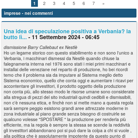
1
2
3
4
5
6
7
»
imprese
- nei commenti
Una idea di speculazione positiva a Verbania? la
butto lì...
- 11 Settembre 2024 - 06:45
dismissione Barry Callebaut ex Nestlè
Ho un legame storico con questo stabilimento e non sono l'unico a
Verbania, i macchinari dismessi da Nestlè quando chiuse la
falegnameria interna nel 1976 sono stati i miei primi macchinari e
installai delle veneziane nel reparto di produzione, ho bei ricordi
temo che il problema sia da imputare al Sistema meglio detto
Sistema economico, quello che conta oggi e aumentare i ricavi per
accontentare gli investitori, il prodotto oggetto della produzione
non conta più, allo stesso modo le risorse umane sono considerate
alla stregua di pezzi del sito industriali quindi cedibili e dismissibili,
non c'è nessuna etica, e finchè non si mette mano a questa regola
sarà sempre peggio esistono grandi aree attrezzate moderne in
zona industriale al piano grande senza bisogno di costruirle se
qualcuno volesse "SPOSTARE " la produzione per renderla più
efficiente, ma la regola è sempre la stessa se scende la reddività
gli investitori abbandonano poi si può dare la colpa a chi si vuole ,
alla politica che è assolutamente impotente da questo punto di