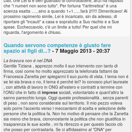
Dati, che Lei si è ben guardato di controbattere, anzi ha risposto
che "i numeri non sono tutto". Per fortuna "l'aritmetica" è una
scienza esatta ......sino a quando 1+1......farà 2!!!!! Dimenticavo! Al
prossimo rapimento simile, Lei è incaricato, sin da adesso, di
riportare gli "incauti" a casa e sopratutto a Suo rischio e a Sue
spese. Eccheccavolo, c'è un limite a tutto! Per quel che mi
riguarda, l'argomento è chiuso.
Quando servono competenze è giusto fare
spazio ai figli di...?
- 7 Maggio 2013 - 20:37
La bravura non é nel DNA
Gentile Tiziana , apprezzo molto il suo intervento con tanto di
firma, così come ho molto apprezzato la telefonata fattami da
Francesca Zanetta per spiegarmi il suo punto di vista. I tema non é
se lei sia brava o no, il tema é perché lei? Io conosco pluri laureate
, con attività di lavoro in ONG all'estero e contratti a termine con
l'ONU che in fatto di
imprese
sociali, volontariato e quant'altro la
sanno parecchio lunga. Oggi queste professionalità , senza parenti
di peso , non sono considerate sul territorio. Il mio pezzo voleva
solo porre l'accento verso i meccanismi di scelta e selezione delle
persone che la politica fa. Non ho motivo di pensare che la Zanetta
sia meno che brava, ciononostante la politica che non giustifica in
trasparenza le sue scelte , mi fa ribrezzo e per questo faccio ciò
che posso per contrastarla. Se ci affidassimo al "DNA" per