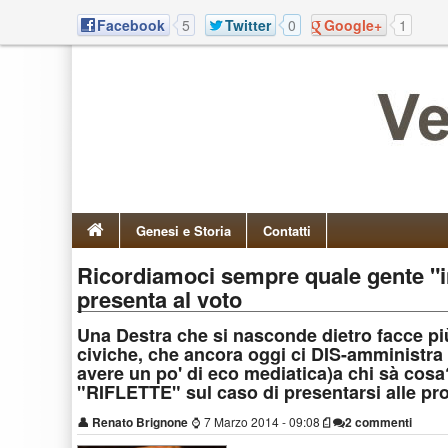
Facebook
5
Twitter
0
Google+
1
Genesi e Storia
Contatti
Ricordiamoci sempre quale gente "i
presenta al voto
Una Destra che si nasconde dietro facce pi
civiche, che ancora oggi ci DIS-amministra
avere un po' di eco mediatica)a chi sà cos
"RIFLETTE" sul caso di presentarsi alle pro
👤
Renato Brignone
⌚
7 Marzo 2014 - 09:08
2 commenti