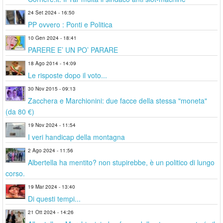
24 Set 2024 - 16:50
PP ovvero : Ponti e Politica
10 Gen 2024 - 18:41
PARERE E’ UN PO’ PARARE
18 Ago 2014 - 14:09
Le risposte dopo il voto...
30 Nov 2015 - 09:13
Zacchera e Marchionini: due facce della stessa "moneta"
(da 80 €)
19 Nov 2024 - 11:54
I veri handicap della montagna
2 Ago 2024 - 11:56
Albertella ha mentito? non stupirebbe, è un politico di lungo
corso.
19 Mar 2024 - 13:40
Di questi tempi...
21 Ott 2024 - 14:26