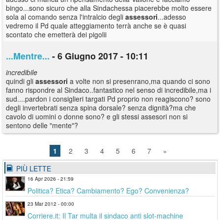
bingo...sono sicuro che alla Sindachessa piacerebbe molto essere
sola al comando senza l'intralcio degli
assessori
...adesso
vedremo il Pd quale atteggiamento terrà anche se è quasi
scontato che emetterà dei pigolii
...Mentre...
- 6 Giugno 2017 - 10:11
incredibile
quindi gli
assessori
a volte non si presenrano,ma quando ci sono
fanno rispondre al Sindaco..fantastico nel senso di incredibile,ma i
sud....pardon i consiglieri targati Pd proprio non reagiscono? sono
degli invertebrati senza spina dorsale? senza dignità?ma che
cavolo di uomini o donne sono? e gli stessi assesori non si
sentono delle "mente"?
1
2
3
4
5
6
7
»
PIÙ LETTE
16 Apr 2026 - 21:59
Politica? Etica? Cambiamento? Ego? Convenienza?
23 Mar 2012 - 00:00
Corriere.it: Il Tar multa il sindaco anti slot-machine