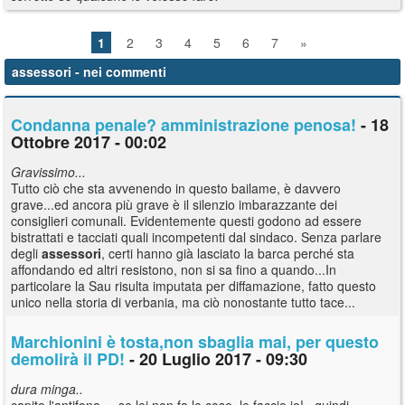
1
2
3
4
5
6
7
»
assessori
- nei commenti
Condanna penale? amministrazione penosa!
- 18
Ottobre 2017 - 00:02
Gravissimo...
Tutto ciò che sta avvenendo in questo bailame, è davvero
grave...ed ancora più grave è il silenzio imbarazzante dei
consiglieri comunali. Evidentemente questi godono ad essere
bistrattati e tacciati quali incompetenti dal sindaco. Senza parlare
degli
assessori
, certi hanno già lasciato la barca perché sta
affondando ed altri resistono, non si sa fino a quando...In
particolare la Sau risulta imputata per diffamazione, fatto questo
unico nella storia di verbania, ma ciò nonostante tutto tace...
Marchionini è tosta,non sbaglia mai, per questo
demolirà il PD!
- 20 Luglio 2017 - 09:30
dura minga..
capito l'antifona.....se lei non fa le cose, le faccio io!...quindi