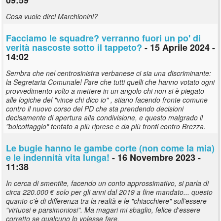
Cosa vuole dirci Marchionini?
Facciamo le squadre? verranno fuori un po' di
verità nascoste sotto il tappeto?
- 15 Aprile 2024 -
14:02
Sembra che nel centrosinistra verbanese ci sia una discriminante:
la Segretaria Comunale! Pare che tutti quelli che hanno votato ogni
provvedimento volto a mettere in un angolo chi non si è piegato
alle logiche del "vince chi dico io" , stiano facendo fronte comune
contro il nuovo corso del PD che sta prendendo decisioni
decisamente di apertura alla condivisione, e questo malgrado il
"boicottaggio" tentato a più riprese e da più fronti contro Brezza.
Le bugie hanno le gambe corte (non come la mia)
e le indennità vita lunga!
- 16 Novembre 2023 -
11:38
In cerca di smentite, facendo un conto approssimativo, si parla di
circa 220.000 € solo per gli anni dal 2019 a fine mandato... questo
quanto c'è di differenza tra la realtà e le "chiacchiere" sull'essere
"virtuosi e parsimoniosi". Ma magari mi sbaglio, felice d'essere
corretto se qualcuno lo volesse fare.