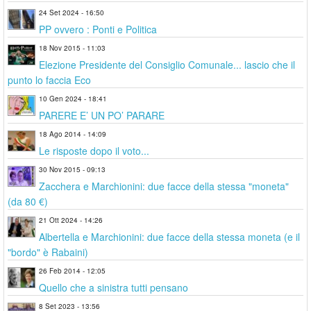
24 Set 2024 - 16:50
PP ovvero : Ponti e Politica
18 Nov 2015 - 11:03
Elezione Presidente del Consiglio Comunale... lascio che il
punto lo faccia Eco
10 Gen 2024 - 18:41
PARERE E’ UN PO’ PARARE
18 Ago 2014 - 14:09
Le risposte dopo il voto...
30 Nov 2015 - 09:13
Zacchera e Marchionini: due facce della stessa "moneta"
(da 80 €)
21 Ott 2024 - 14:26
Albertella e Marchionini: due facce della stessa moneta (e il
"bordo" è Rabaini)
26 Feb 2014 - 12:05
Quello che a sinistra tutti pensano
8 Set 2023 - 13:56