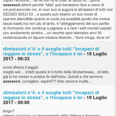
assessori
attenti perchè "idda" può benissimo fare a meno di
voi,anzi,secondo me ,in cuor suo si augura le dimissioni di tutti cosi
DECIDO SOLO IO....e questo può essere un suo modo di
operare,discutibile quanto si vuole,ma possibile,quello che invece
lascia basiti,ma non più di tanto, è l'atteggiamento del suo partito
di rferimento che continua a pigolare e a fare i salti mortali carpiati
con avvitamento sinistro....un vecchio spot televisivo anni 50
reclamizzando un liquore iniziava dicendo..."dura minga, dura no"
dimissioni n°4: o li sceglie tutti "incapaci di
reggere lo stress", o l'incapace è lei
- 19 Luglio
2017 - 09:33
come diceva il saggio
meglio soli.... infatti questo è il motto della Sindachessa... di fatto
già lo ha messo in pratica fin dall'inizio. Quindi a che servono
assessori
, consiglieri, esperti?? Solo zavorra inutile...
dimissioni n°4: o li sceglie tutti "incapaci di
reggere lo stress", o l'incapace è lei
- 19 Luglio
2017 - 09:00
bingo?
adesso ci manca un ripensamento della Vallone e facciamo