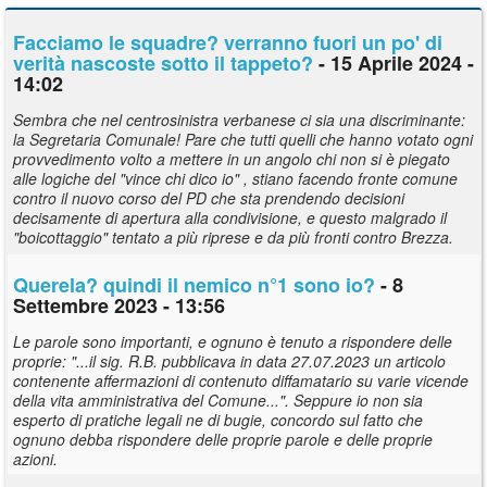
Facciamo le squadre? verranno fuori un po' di
verità nascoste sotto il tappeto?
- 15 Aprile 2024 -
14:02
Sembra che nel centrosinistra verbanese ci sia una discriminante:
la Segretaria Comunale! Pare che tutti quelli che hanno votato ogni
provvedimento volto a mettere in un angolo chi non si è piegato
alle logiche del "vince chi dico io" , stiano facendo fronte comune
contro il nuovo corso del PD che sta prendendo decisioni
decisamente di apertura alla condivisione, e questo malgrado il
"boicottaggio" tentato a più riprese e da più fronti contro Brezza.
Querela? quindi il nemico n°1 sono io?
- 8
Settembre 2023 - 13:56
Le parole sono importanti, e ognuno è tenuto a rispondere delle
proprie: "...il sig. R.B. pubblicava in data 27.07.2023 un articolo
contenente affermazioni di contenuto diffamatario su varie vicende
della vita amministrativa del Comune...". Seppure io non sia
esperto di pratiche legali ne di bugie, concordo sul fatto che
ognuno debba rispondere delle proprie parole e delle proprie
azioni.