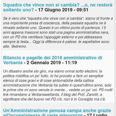
Squadra che vince non si cambia? ...o, ne resterà
soltanto uno?
- 17 Giugno 2019 - 09:51
Se è vero che "squadra che vince non si cambia", siamo di fronte a
una importante presa di coscienza, della passata squadra ne è
rimasto soltanto uno. Questo è un ottimo punto di partenza. I 5
anni appena trascorsi sono stati una pagina amministrativa nera,
con un PD che ventilava l'appoggio esterno e poi abbassava
sempre la testa... Oggi la differenza è palese, le aspettative sono
alte. Vedremo.
Bilancio e pagelle del 2018 amministrativo di
Verbania
- 2 Gennaio 2019 - 11:19
Un disastro anche sto giro, ma siamo ormai sotto elezioni, la
politica mistifica un po' tutto. Io ho provato a fare un semplice
elenco di cose gravi e di cose sintomatiche della cattiva
amministrazione che Verbania ha subito in quest'ultimo anno, solo
le prime che mi sono venute in mente... vedete un po' voi. PS molti
link rimandano a Verbaniasettanta, il blog del Prof. Zanotti, a
significare che del buono nel PD c'è, non è in Consiglio ma c'è.
Un'Amministrazione penosa campa anche grazie
all'inconsistenza di certe minoranze
- 17 Luglio