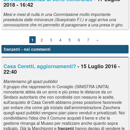
2018 - 16:42
Mesi e mesi di nulla in una Commissione molto importante
presieduta dalle minoranze (Scarpinato F.I.) e oggi arriva una
convocazione che mi permetto di paragonare a una presa in giro.
1
2
3
4
5
6
7
»
franzetti
- nei commenti
Casa Ceretti, aggiornamenti?
- 15 Luglio 2016 -
22:40
Manteniamo gli spazi pubblici
Il gruppo che rappresento in Consiglio (SINISTRA UNITA)
nonostante abbia da un anno e più preso le distanze da un
Sindaco autoritario che non condivide con nessuno le scelte,
sull'acquisto di Casa Ceretti abbiamo preso posizione favorevole
per evitare che come già iniziato dall'amministrazione Zacchera
quegli spazi pubblici vengano pian piano venduti e privatizzati. Noi
condividiamo l'idea che il Comune acquisti il bene e che la
gestione rimanga al Museo per realizzare anche quanto sopra
indicato. Già la Marchionini e
franzetti
hanno deciso di vendere le